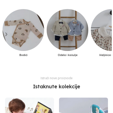
ćeš utopliti bebu.
Kupi odmah
Bodići
Odela i košulje
Haljinice i
Istraži nove proizvode
Istaknute kolekcije