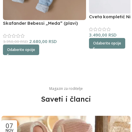
Cveta kompletić Ni
Skafander Bebessi „Meda“ (plavi)
3.490,00
RSD
2.680,00
RSD
3.350,00
RSD
Odaberite opcije
Odaberite opcije
Magazin za roditelje
Saveti i članci
07
NOV