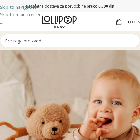
Besplatna dostava za porudžbine
preko 6,990 din
Skip to navigation
Skip to main content
0,00
R