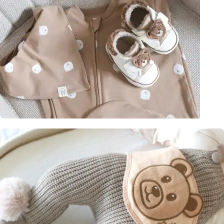
organskog pamuka!
Saznaj više
Nehodajuća
obuća
Za ušuškane
nogice tokom
hladnih dana.
Pogledaj ovde