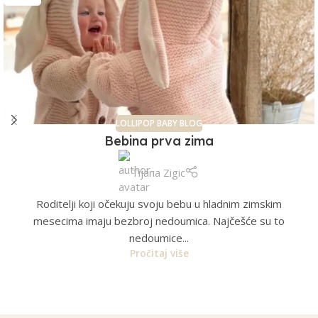
LOLLIPOP BABY BLOG
Bebina prva zima
Tijana Zigic
Roditelji koji očekuju svoju bebu u hladnim zimskim
mesecima imaju bezbroj nedoumica. Najčešće su to
nedoumice...
Pročitaj više