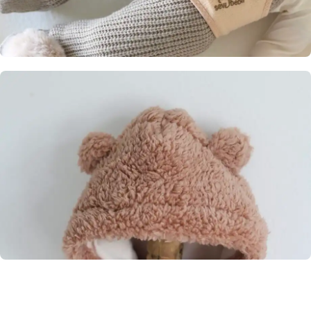
Termofor pojas
Omiljeni u periodu
grčeva kod bebe.
Kupi ovde
SKAFANDERI
Jedan komad kojim