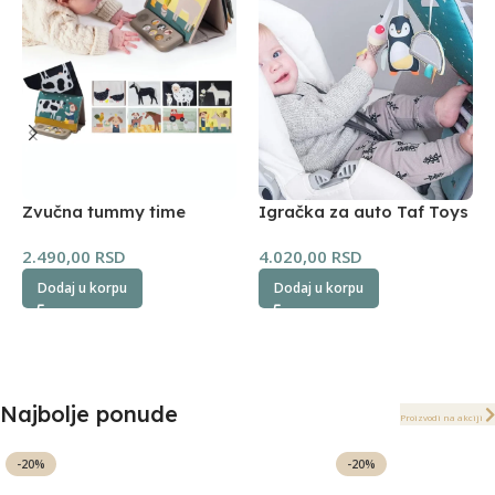
Zvučna tummy time
Igračka za auto Taf Toys
knjiga Taf Toys
NorthPole
2.490,00
RSD
4.020,00
RSD
Dodaj u korpu
Dodaj u korpu
Najbolje ponude
Proizvodi na akciji
-20%
-20%