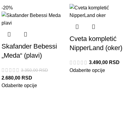
-20%
Cveta kompletić
Skafander Bebessi
NipperLand (oker)
„Meda“ (plavi)
3.490,00
RSD
3.350,00
RSD
Odaberite opcije
2.680,00
RSD
Odaberite opcije