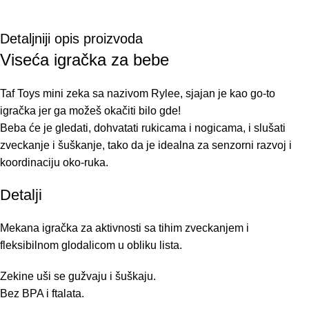
Detaljniji opis proizvoda
Viseća igračka za bebe
Taf Toys mini zeka sa nazivom Rylee, sjajan je kao go-to
igračka jer ga možeš okačiti bilo gde!
Beba će je gledati, dohvatati rukicama i nogicama, i slušati
zveckanje i šuškanje, tako da je idealna za senzorni razvoj i
koordinaciju oko-ruka.
Detalji
Mekana igračka za aktivnosti sa tihim zveckanjem i
fleksibilnom glodalicom u obliku lista.
Zekine uši se gužvaju i šuškaju.
Bez BPA i ftalata.