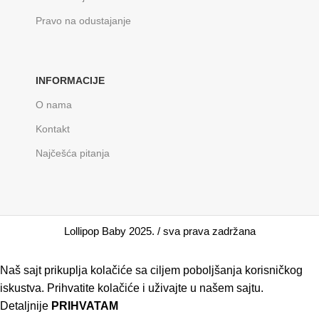
Pravo na odustajanje
INFORMACIJE
O nama
Kontakt
Najčešća pitanja
Lollipop Baby 2025. / sva prava zadržana
Naš sajt prikuplja kolačiće sa ciljem poboljšanja korisničkog
iskustva. Prihvatite kolačiće i uživajte u našem sajtu.
Detaljnije
PRIHVATAM