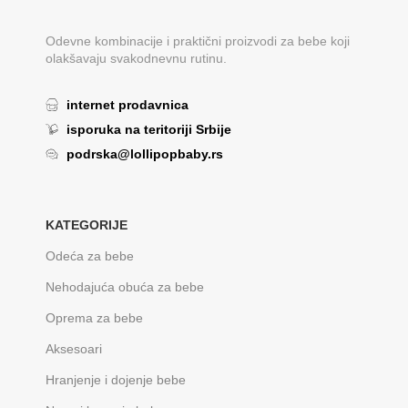
Odevne kombinacije i praktični proizvodi za bebe koji
olakšavaju svakodnevnu rutinu.
internet prodavnica
isporuka na teritoriji Srbije
podrska@lollipopbaby.rs
KATEGORIJE
Odeća za bebe
Nehodajuća obuća za bebe
Oprema za bebe
Aksesoari
Hranjenje i dojenje bebe