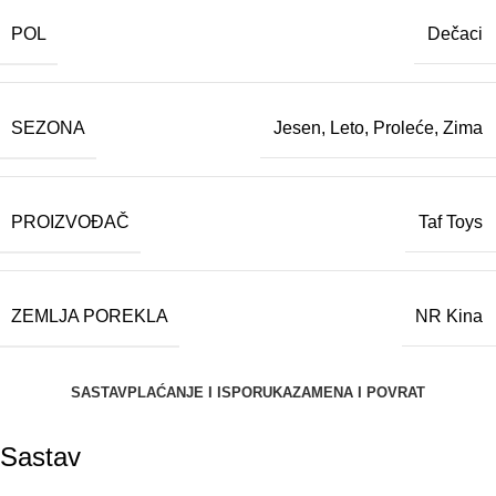
POL
Dečaci
SEZONA
Jesen
,
Leto
,
Proleće
,
Zima
PROIZVOĐAČ
Taf Toys
ZEMLJA POREKLA
NR Kina
SASTAV
PLAĆANJE I ISPORUKA
ZAMENA I POVRAT
Sastav