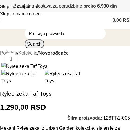
Besplatna dostava za porudžbine
preko 6,990 din
Skip to navigation
Skip to main content
0,00
RS
Search
Početna
Kolekcije
Novorođenče
Klikni i zumiraj
Rylee zeka Taf Toys
1.290,00
RSD
Šifra proizvoda:
126TT/2-005
Mekani Rylee zeka iz Urban Garden kolekcije, sjajan je za