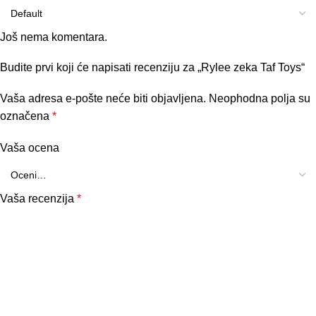
Još nema komentara.
Budite prvi koji će napisati recenziju za „Rylee zeka Taf Toys“
Vaša adresa e-pošte neće biti objavljena.
Neophodna polja su
označena
*
Vaša ocena
Vaša recenzija
*