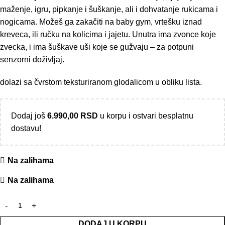
maženje, igru, pipkanje i šuškanje, ali i dohvatanje rukicama i
nogicama. Možeš ga zakačiti na baby gym, vrtešku iznad
kreveca, ili ručku na kolicima i jajetu. Unutra ima zvonce koje
zvecka, i ima šuškave uši koje se gužvaju – za potpuni
senzorni doživljaj.
dolazi sa čvrstom teksturiranom glodalicom u obliku lista.
Dodaj još
6.990,00
RSD
u korpu i ostvari besplatnu
dostavu!
Na zalihama
Na zalihama
DODAJ U KORPU