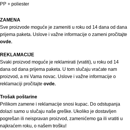
PP + poliester
ZAMENA
Sve proizvode moguće je zameniti u roku od 14 dana od dana
prijema paketa. Uslove i važne informacije o zameni pročitajte
ovde.
REKLAMACIJE
Svaki proizvod moguće je reklamirati (vratiti), u roku od 14
dana od dana prijema paketa. U tom slučaju vraćate nam
proizvod, a mi Vama novac. Uslove i važne informacije o
reklamaciji pročitajte
ovde.
Trošak poštarine
Prilikom zamene i reklamacije snosi kupac. Do odstupanja
dolazi samo u slučaju naše greške. Ukoliko je dostavljen
pogrešan ili neispravan proizvod, zamenićemo ga ili vratiti u
najkraćem roku, o našem trošku!