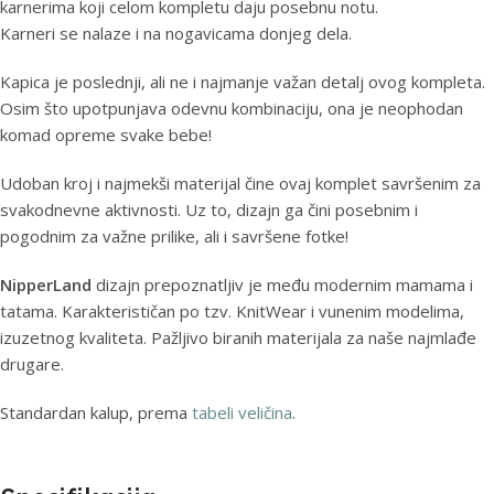
karnerima koji celom kompletu daju posebnu notu.
Karneri se nalaze i na nogavicama donjeg dela.
Kapica je poslednji, ali ne i najmanje važan detalj ovog kompleta.
Osim što upotpunjava odevnu kombinaciju, ona je neophodan
komad opreme svake bebe!
Udoban kroj i najmekši materijal čine ovaj komplet savršenim za
svakodnevne aktivnosti. Uz to, dizajn ga čini posebnim i
pogodnim za važne prilike, ali i savršene fotke!
NipperLand
dizajn prepoznatljiv je među modernim mamama i
tatama. Karakterističan po tzv. KnitWear i vunenim modelima,
izuzetnog kvaliteta. Pažljivo biranih materijala za naše najmlađe
drugare.
Standardan kalup, prema
tabeli veličina
.