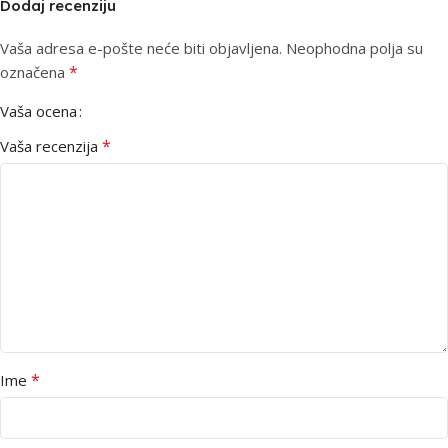
Dodaj recenziju
Vaša adresa e-pošte neće biti objavljena.
Neophodna polja su
*
označena
Vaša ocena
*
Vaša recenzija
*
Ime