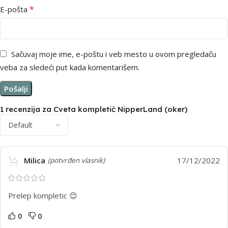
*
E-pošta
Sačuvaj moje ime, e-poštu i veb mesto u ovom pregledaču
veba za sledeći put kada komentarišem.
1 recenzija za
Cveta kompletić NipperLand (oker)
Milica
17/12/2022
(potvrđen vlasnik)
Prelep kompletic 😊
0
0