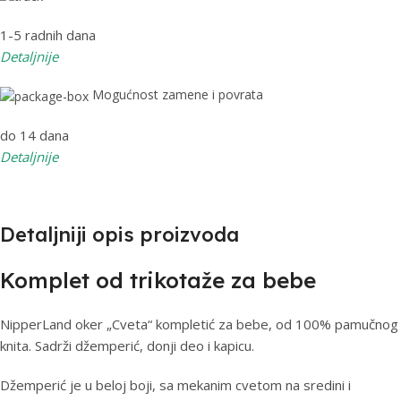
1-5 radnih dana
Detaljnije
Mogućnost zamene i povrata
do 14 dana
Detaljnije
Detaljniji opis proizvoda
Komplet od trikotaže za bebe
NipperLand oker „Cveta“ kompletić za bebe, od 100% pamučnog
knita. Sadrži džemperić, donji deo i kapicu.
Džemperić je u beloj boji, sa mekanim cvetom na sredini i