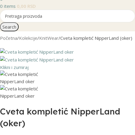
0
items
0,00
RSD
Search
Početna
Kolekcije
KnitWear
Cveta kompletić NipperLand (oker)
Klikni i zumiraj
Cveta kompletić NipperLand
(oker)