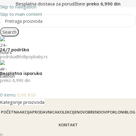
Besplatna dostava za porudžbine
preko 6,990 din
Skip to navigation
Skip to main content
Search
24/7 podrška
podrska@lollipopbaby.rs
Besplatna isporuka
preko 6,990 din
0
items
0,00
RSD
Kategorije proizvoda
POČETNA
AKCIJA
PRODAVNICA
KOLEKCIJE
NOVO
BRENDOVI
POKLONI
BLOG
KONTAKT
0