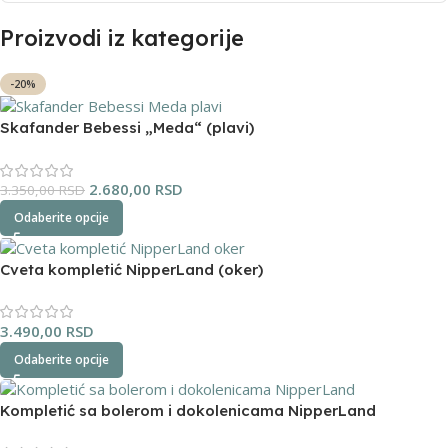
Proizvodi iz kategorije
-20%
Skafander Bebessi „Meda“ (plavi)
2.680,00
RSD
3.350,00
RSD
Odaberite opcije
Cveta kompletić NipperLand (oker)
3.490,00
RSD
Odaberite opcije
Kompletić sa bolerom i dokolenicama NipperLand