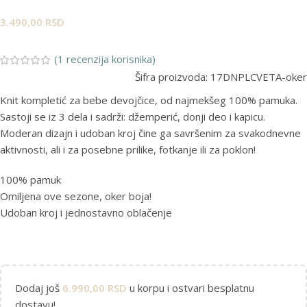
3.490,00
RSD
(
1
recenzija korisnika)
Šifra proizvoda:
17DNPLCVETA-oker
Knit kompletić za bebe devojčice, od najmekšeg 100% pamuka.
Sastoji se iz 3 dela i sadrži: džemperić, donji deo i kapicu.
Moderan dizajn i udoban kroj čine ga savršenim za svakodnevne
aktivnosti, ali i za posebne prilike, fotkanje ili za poklon!
100% pamuk
Omiljena ove sezone, oker boja!
Udoban kroj i jednostavno oblačenje
Dodaj još
6.990,00
RSD
u korpu i ostvari besplatnu
dostavu!