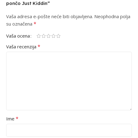
pončo Just Kiddin“
Vaša adresa e-pošte neće biti objavljena.
Alternative:
Neophodna polja
*
su označena
Vaša ocena
*
Vaša recenzija
*
Ime