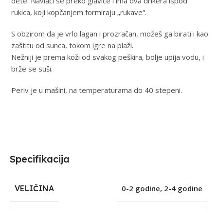
dete. Navlači se preko glavice i ima dva drikera ispod
rukica, koji kopčanjem formiraju „rukave“.
S obzirom da je vrlo lagan i prozračan, možeš ga birati i kao
zaštitu od sunca, tokom igre na plaži.
Nežniji je prema koži od svakog peškira, bolje upija vodu, i
brže se suši.
Periv je u mašini, na temperaturama do 40 stepeni.
Specifikacija
VELIČINA
0-2 godine
,
2-4 godine