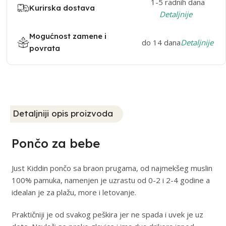
1-5 radnih dana
Kurirska dostava
Detaljnije
Mogućnost zamene i
do 14 dana
Detaljnije
povrata
Detaljniji opis proizvoda
Pončo za bebe
Just Kiddin pončo sa braon prugama, od najmekšeg muslin
100% pamuka, namenjen je uzrastu od 0-2 i 2-4 godine a
idealan je za plažu, more i letovanje.
Praktičniji je od svakog peškira jer ne spada i uvek je uz