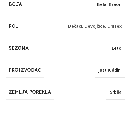
BOJA
Bela
,
Braon
POL
Dečaci
,
Devojčice
,
Unisex
SEZONA
Leto
PROIZVOĐAČ
Just Kiddin’
ZEMLJA POREKLA
Srbija