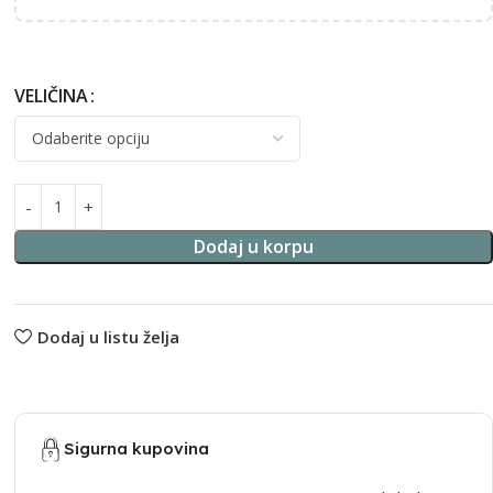
VELIČINA
Alternative:
Dodaj u korpu
Dodaj u listu želja
Sigurna kupovina