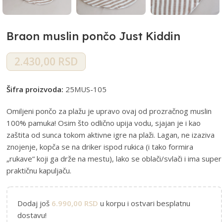
Braon muslin pončo Just Kiddin
2.430,00
RSD
Šifra proizvoda:
25MUS-105
Omiljeni pončo za plažu je upravo ovaj od prozračnog muslin
100% pamuka! Osim što odlično upija vodu, sjajan je i kao
zaštita od sunca tokom aktivne igre na plaži. Lagan, ne izaziva
znojenje, kopča se na driker ispod rukica (i tako formira
„rukave“ koji ga drže na mestu), lako se oblači/svlači i ima super
praktičnu kapuljaču.
Dodaj još
6.990,00
RSD
u korpu i ostvari besplatnu
dostavu!