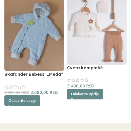
Cveta kompletić
NipperLand (oker)
Skafander Bebessi „Meda“
(plavi)
3.490,00
RSD
2.680,00
RSD
3.350,00
RSD
Odaberite opcije
Odaberite opcije