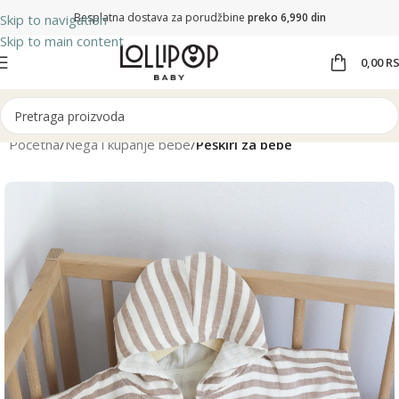
Besplatna dostava za porudžbine
preko 6,990 din
Skip to navigation
Skip to main content
0,00
R
Početna
Nega i kupanje bebe
Peškiri za bebe