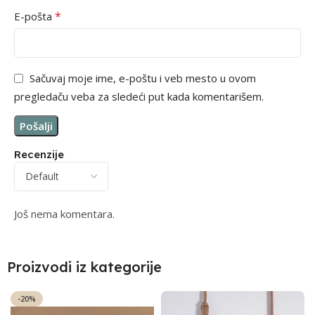
*
E-pošta
Sačuvaj moje ime, e-poštu i veb mesto u ovom
pregledaču veba za sledeći put kada komentarišem.
Recenzije
Još nema komentara.
Proizvodi iz kategorije
-20%