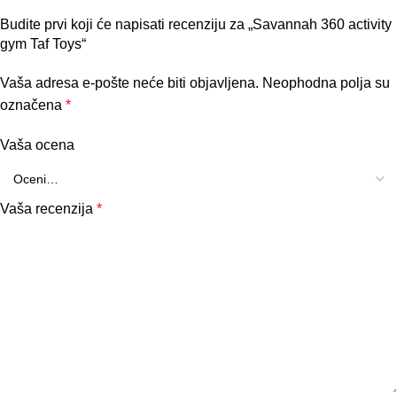
Budite prvi koji će napisati recenziju za „Savannah 360 activity
gym Taf Toys“
Vaša adresa e-pošte neće biti objavljena.
Neophodna polja su
označena
*
Vaša ocena
Vaša recenzija
*