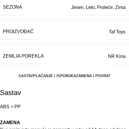
SEZONA
Jesen
,
Leto
,
Proleće
,
Zima
PROIZVOĐAČ
Taf Toys
ZEMLJA POREKLA
NR Kina
SASTAV
PLAĆANJE I ISPORUKA
ZAMENA I POVRAT
Sastav
ABS + PP
ZAMENA