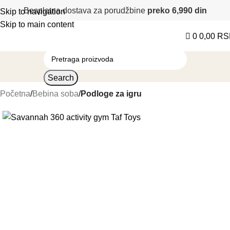
Besplatna dostava za porudžbine
preko 6,990 din
Skip to navigation
Skip to main content
0
0,00
RS
Search
Početna
Bebina soba
Podloge za igru