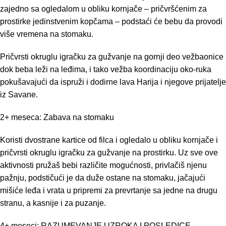
zajedno sa ogledalom u obliku kornjače – pričvršćenim za
prostirke jedinstvenim kopčama – podstaći će bebu da provodi
više vremena na stomaku.
Pričvrsti okruglu igračku za gužvanje na gornji deo vežbaonice
dok beba leži na leđima, i tako vežba koordinaciju oko-ruka
pokušavajući da ispruži i dodirne lava Harija i njegove prijatelje
iz Savane.
2+ meseca: Zabava na stomaku
Koristi dvostrane kartice od filca i ogledalo u obliku kornjače i
pričvrsti okruglu igračku za gužvanje na prostirku. Uz sve ove
aktivnosti pružaš bebi različite mogućnosti, privlačiš njenu
pažnju, podstičući je da duže ostane na stomaku, jačajući
mišiće leđa i vrata u pripremi za prevrtanje sa jedne na drugu
stranu, a kasnije i za puzanje.
4+ meseci: RAZUMEVANJE UZROKA I POSLEDICE