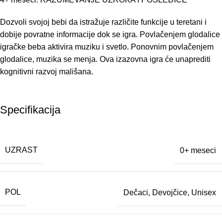
Dozvoli svojoj bebi da istražuje različite funkcije u teretani i
dobije povratne informacije dok se igra. Povlačenjem glodalice
igračke beba aktivira muziku i svetlo. Ponovnim povlačenjem
glodalice, muzika se menja. Ova izazovna igra će unaprediti
kognitivni razvoj mališana.
Specifikacija
UZRAST
0+ meseci
POL
Dečaci
,
Devojčice
,
Unisex