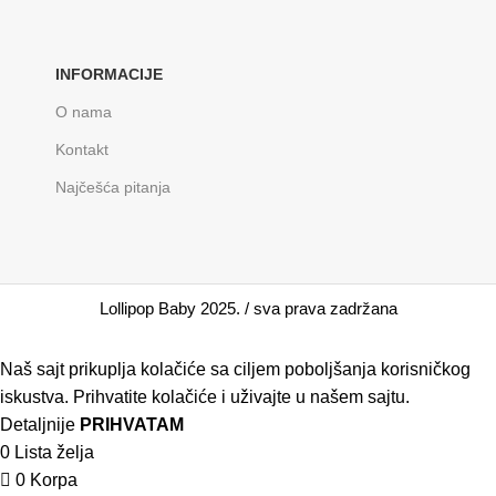
INFORMACIJE
O nama
Kontakt
Najčešća pitanja
Lollipop Baby 2025. / sva prava zadržana
Naš sajt prikuplja kolačiće sa ciljem poboljšanja korisničkog
iskustva. Prihvatite kolačiće i uživajte u našem sajtu.
Detaljnije
PRIHVATAM
0
Lista želja
0
Korpa