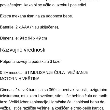
povlačenjem, kako bi se učilo o uzroku i posledici.
Ekstra mekana tkanina za udobnost bebe.
Baterije: 2 x AAA (nisu uključene).
Dimenzije: 94 x 94 x 49 cm
Razvojne vrednosti
Potpuna razvojna podrška u 3 faze:
0-3+ meseca: STIMULISANJE ČULA I VEŽBANJE
MOTORNIH VEŠTINA
Gimnastička vežbaonica sa 360 stepeni aktivnosti, razigranim
teksturama, muzikom i svetlom, stimuliše bebina čula od ranih
faza. Veliki izbor zanimacija i igračaka će inspirisati bebu da
vežba i stiče različite veštine, a korišćenje crno-belih kartica