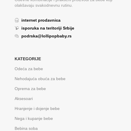
olakšavaju svakodnevnu rutinu.
internet prodavnica
isporuka na teritoriji Srbije
podrska@lollipopbaby.rs
KATEGORIJE
Odeća za bebe
Nehodajuća obuća za bebe
Oprema za bebe
Aksesoari
Hranjenje i dojenje bebe
Nega i kupanje bebe
Bebina soba