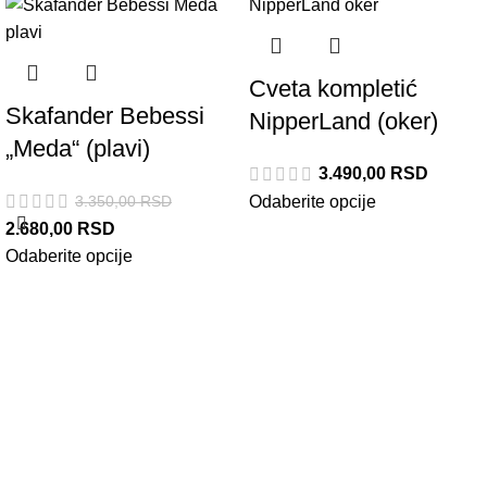
Cveta kompletić
Skafander Bebessi
NipperLand (oker)
„Meda“ (plavi)
3.490,00
RSD
3.350,00
RSD
Odaberite opcije
2.680,00
RSD
Odaberite opcije