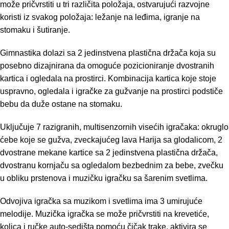
može pričvrstiti u tri različita položaja, ostvarujući razvojne
koristi iz svakog položaja: ležanje na leđima, igranje na
stomaku i šutiranje.
Gimnastika dolazi sa 2 jedinstvena plastična držača koja su
posebno dizajnirana da omoguće pozicioniranje dvostranih
kartica i ogledala na prostirci. Kombinacija kartica koje stoje
uspravno, ogledala i igračke za gužvanje na prostirci podstiče
bebu da duže ostane na stomaku.
Uključuje 7 razigranih, multisenzornih visećih igračaka: okruglo
ćebe koje se gužva, zveckajućeg lava Harija sa glodalicom, 2
dvostrane mekane kartice sa 2 jedinstvena plastična držača,
dvostranu kornjaču sa ogledalom bezbednim za bebe, zvečku
u obliku prstenova i muzičku igračku sa šarenim svetlima.
Odvojiva igračka sa muzikom i svetlima ima 3 umirujuće
melodije. Muzička igračka se može pričvrstiti na krevetiće,
kolica i ručke auto-sedišta pomoću čičak trake, aktivira se