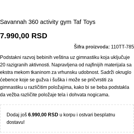
Savannah 360 activity gym Taf Toys
7.990,00
RSD
Šifra proizvoda:
110TT-785
Podstakni razvoj bebinih veština uz gimnastiku koja uključuje
20 razigranih aktivnosti. Napravljena od najfinijih materijala sa
ekstra mekom tkaninom za vrhunsku udobnost. Sadrži okruglo
ćebence koje se gužva i šuška i može se pričvrstiti za
gimnastiku u različitim položajima, kako bi se beba podstakla
da vežba različite položaje tela i dohvata nogicama.
Dodaj još
6.990,00
RSD
u korpu i ostvari besplatnu
dostavu!