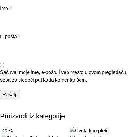
Ime
*
E-pošta
*
Sačuvaj moje ime, e-poštu i veb mesto u ovom pregledaču
veba za sledeći put kada komentarišem.
Proizvodi iz kategorije
-20%