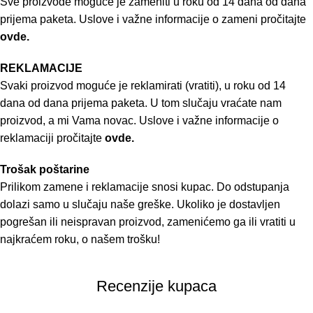
Sve proizvode moguće je zameniti u roku od 14 dana od dana
prijema paketa. Uslove i važne informacije o zameni pročitajte
ovde.
REKLAMACIJE
Svaki proizvod moguće je reklamirati (vratiti), u roku od 14
dana od dana prijema paketa. U tom slučaju vraćate nam
proizvod, a mi Vama novac. Uslove i važne informacije o
reklamaciji pročitajte
ovde.
Trošak poštarine
Prilikom zamene i reklamacije snosi kupac. Do odstupanja
dolazi samo u slučaju naše greške. Ukoliko je dostavljen
pogrešan ili neispravan proizvod, zamenićemo ga ili vratiti u
najkraćem roku, o našem trošku!
Recenzije kupaca