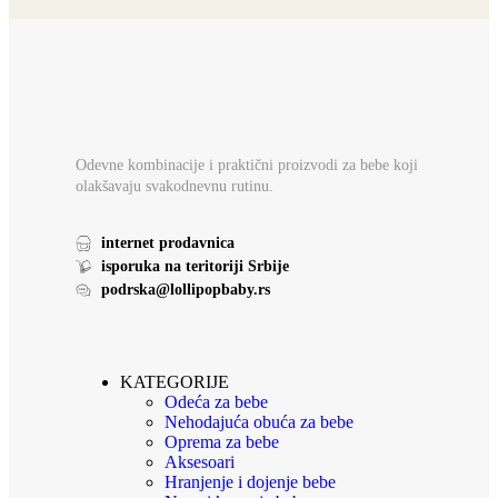
Odevne kombinacije i praktični proizvodi za bebe koji
olakšavaju svakodnevnu rutinu.
internet prodavnica
isporuka na teritoriji Srbije
podrska@lollipopbaby.rs
KATEGORIJE
Odeća za bebe
Nehodajuća obuća za bebe
Oprema za bebe
Aksesoari
Hranjenje i dojenje bebe