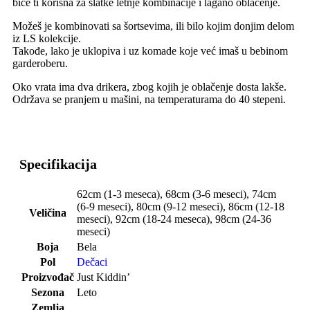
biće ti korisna za slatke letnje kombinacije i lagano oblačenje.
Možeš je kombinovati sa šortsevima, ili bilo kojim donjim delom
iz LS kolekcije.
Takođe, lako je uklopiva i uz komade koje već imaš u bebinom
garderoberu.
Oko vrata ima dva drikera, zbog kojih je oblačenje dosta lakše.
Održava se pranjem u mašini, na temperaturama do 40 stepeni.
Specifikacija
62cm (1-3 meseca)
,
68cm (3-6 meseci)
,
74cm
(6-9 meseci)
,
80cm (9-12 meseci)
,
86cm (12-18
Veličina
meseci)
,
92cm (18-24 meseca)
,
98cm (24-36
meseci)
Boja
Bela
Pol
Dečaci
Proizvođač
Just Kiddin’
Sezona
Leto
Zemlja