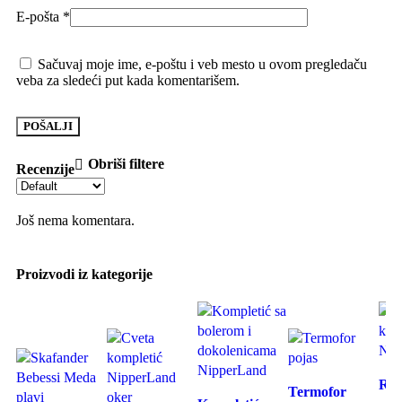
E-pošta
*
Sačuvaj moje ime, e-poštu i veb mesto u ovom pregledaču
veba za sledeći put kada komentarišem.
Obriši filtere
Recenzije
Još nema komentara.
Proizvodi iz kategorije
-20%
Brz
Brz pregled
Reb
Brz pregled
Doda
Termofor
Dodaj u listu