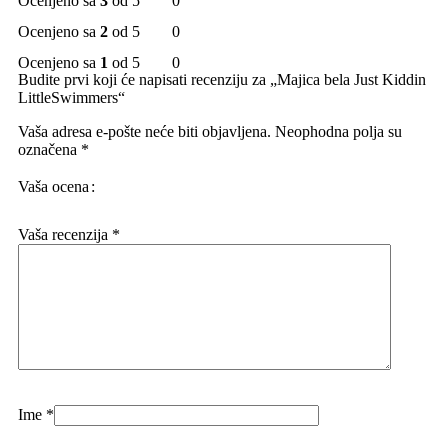
Ocenjeno sa
3
od 5
0
Ocenjeno sa
2
od 5
0
Ocenjeno sa
1
od 5
0
Budite prvi koji će napisati recenziju za „Majica bela Just Kiddin
LittleSwimmers“
Vaša adresa e-pošte neće biti objavljena.
Neophodna polja su
označena
*
Vaša ocena
Vaša recenzija
*
Ime
*