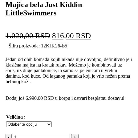
Majica bela Just Kiddin
LittleSwimmers
1.020,00
RSD
816,00
RSD
Šifra proizvoda:
12KJK26-ls5
Jedan od onih komada kojih nikada nije dovoljno, definitivno je i
klasična majica na kratak rukav. Možemo je kombinovati uz
šorts, uz duge pantalonice, ili samo sa pelenicom u vrelim
danima, kod kuće. Od laganog pamuka koji je vrlo nežan prema
bebinoj koži.
Dodaj još
6.990,00
RSD
u korpu i ostvari besplatnu dostavu!
Veličina