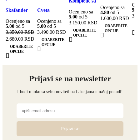
Kompletić sa
kni
Dodaj u listu
želj
pojas
Oce
Brz pregled
Brz pregled
želja
Ocenjeno sa
bolerom i
Nip
želja
5.0
Skafander
Cveta
Ocenjeno sa
Dodaj u listu
Dodaj u listu
4.80
od 5
dokolenicama
3.7
5.00
od 5
Bebessi
kompletić
1.600,00
RSD
želja
želja
Ocenjeno sa
Ocenjeno sa
NipperLand
3.150,00
RSD
„Meda“
NipperLand
O
5.00
od 5
5.00
od 5
ODABERITE
O
(plavi)
(oker)
ODABERITE
OPCIJE
3.350,00
RSD
3.490,00
RSD
OPCIJE
2.680,00
RSD
ODABERITE
OPCIJE
ODABERITE
OPCIJE
Prijavi se na newsletter
I budi u toku sa svim novitetima i akcijama u našoj ponudi!
Prijavi se