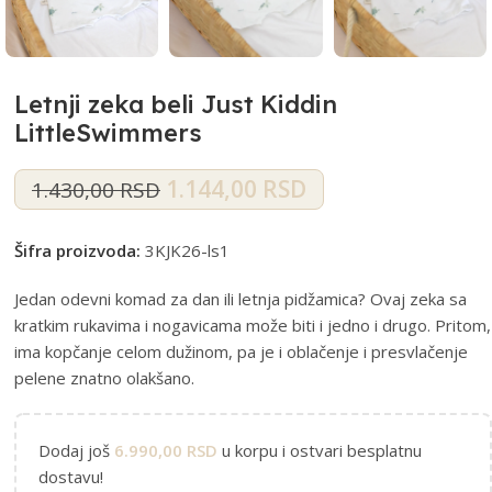
Letnji zeka beli Just Kiddin
LittleSwimmers
1.144,00
RSD
1.430,00
RSD
Šifra proizvoda:
3KJK26-ls1
Jedan odevni komad za dan ili letnja pidžamica? Ovaj zeka sa
kratkim rukavima i nogavicama može biti i jedno i drugo. Pritom,
ima kopčanje celom dužinom, pa je i oblačenje i presvlačenje
pelene znatno olakšano.
Dodaj još
6.990,00
RSD
u korpu i ostvari besplatnu
dostavu!