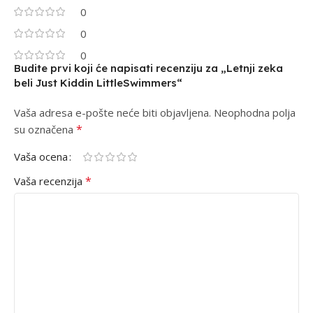
0
0
0
Budite prvi koji će napisati recenziju za „Letnji zeka
beli Just Kiddin LittleSwimmers“
Vaša adresa e-pošte neće biti objavljena.
Alternative:
Neophodna polja
*
su označena
Vaša ocena
*
Vaša recenzija