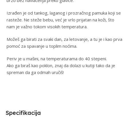
brzo bez navlačenja preko glavice.
Izrađen je od tankog, laganog i prozračnog pamuka koji se
rasteže. Ne steže bebu, već je vrlo prijatan na koži, što
nam je važno tokom visokih temperatura.
Možeš ga birati za svaki dan, za letovanje, a tu je i kao prva
pomoć za spavanje u toplim noćima.
Periv je u mašini, na temperaturama do 40 stepeni.
Ako ga biraš kao poklon, znaj da dolazi u kutiji tako da je
spreman da ga odmah uručiš!
Specifikacija