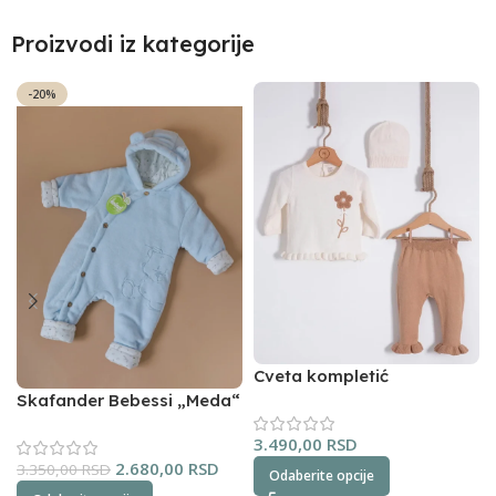
Proizvodi iz kategorije
-20%
Cveta kompletić
NipperLand (oker)
Skafander Bebessi „Meda“
(plavi)
3.490,00
RSD
2.680,00
RSD
3.350,00
RSD
Odaberite opcije