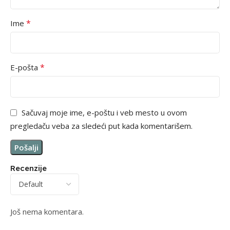
*
Ime
*
E-pošta
Sačuvaj moje ime, e-poštu i veb mesto u ovom
pregledaču veba za sledeći put kada komentarišem.
Recenzije
Još nema komentara.