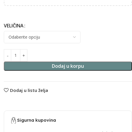
VELIČINA
Alternative:
Dodaj u korpu
Dodaj u listu želja
Sigurna kupovina