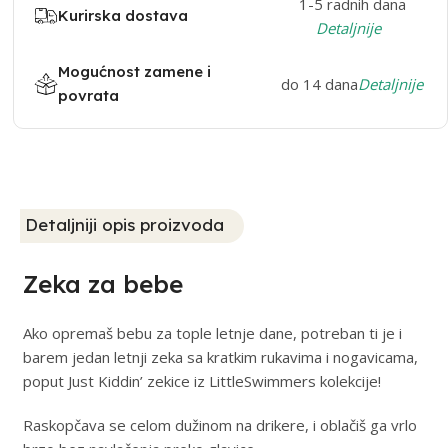
1-5 radnih dana
Kurirska dostava
Detaljnije
Mogućnost zamene i
do 14 dana
Detaljnije
povrata
Detaljniji opis proizvoda
Zeka za bebe
Ako opremaš bebu za tople letnje dane, potreban ti je i
barem jedan letnji zeka sa kratkim rukavima i nogavicama,
poput Just Kiddin’ zekice iz LittleSwimmers kolekcije!
Raskopčava se celom dužinom na drikere, i oblačiš ga vrlo