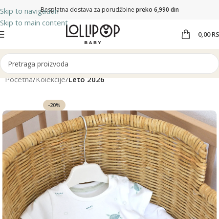
Besplatna dostava za porudžbine
preko 6,990 din
Skip to navigation
Skip to main content
0,00
R
Početna
Kolekcije
Leto 2026
-20%