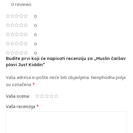
0 reviews
0
0
0
0
0
Budite prvi koji će napisati recenziju za „Muslin čaršav
plavi Just Kiddin“
Vaša adresa e-pošte neće biti objavljena.
Alternative:
Neophodna polja
*
su označena
Vaša ocena
*
Vaša recenzija