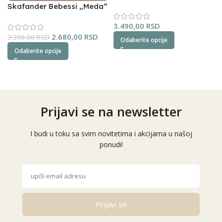
NipperLand (oker)
Skafander Bebessi „Meda“
(plavi)
3.490,00
RSD
2.680,00
RSD
3.350,00
RSD
Odaberite opcije
Odaberite opcije
Prijavi se na newsletter
I budi u toku sa svim novitetima i akcijama u našoj
ponudi!
Prijavi se
Alternative: