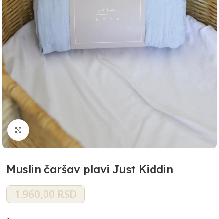
Klikni i zumiraj
Muslin čaršav plavi Just Kiddin
1.960,00
RSD