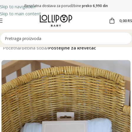
Besplatna dostava za porudžbine
preko 6,990 din
Skip to navigation
Skip to main content
0,00
R
Početna
Bebina soba
Posteljine za krevetac