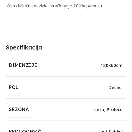
Ova dušečna navlaka izrađena je 100% pamuka.
Specifikacija
DIMENZIJE
120x60cm
POL
Dečaci
SEZONA
Leto
,
Proleće
PROIZVOĐAČ
Just Kiddin’