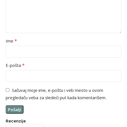
*
Ime
*
E-pošta
Sačuvaj moje ime, e-poštu i veb mesto u ovom
pregledaču veba za sledeći put kada komentarišem.
Recenzije