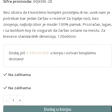
Šifra proizvoda:
00JKMS-28
Bez obzira da li koristimo komplet posteljinu ili ne, uvek nam je
potreban bar jedan čaršav u rezervi! Za toplije noći, bez
znojenja, najbolji izbor je muslin 100% pamuk. Prozračan, lagan,
i sa lastišom koji će osigurati da čaršav ostane na mestu. Za
krevece standardnih dimenzija, 120x60cm.
Dodaj još
6.990,00
RSD
u korpu i ostvari besplatnu
dostavu!
Na zalihama
Na zalihama
Alternative:
Dodaj u korpu