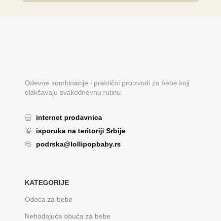
Odevne kombinacije i praktični proizvodi za bebe koji
olakšavaju svakodnevnu rutinu.
internet prodavnica
isporuka na teritoriji Srbije
podrska@lollipopbaby.rs
KATEGORIJE
Odeća za bebe
Nehodajuća obuća za bebe