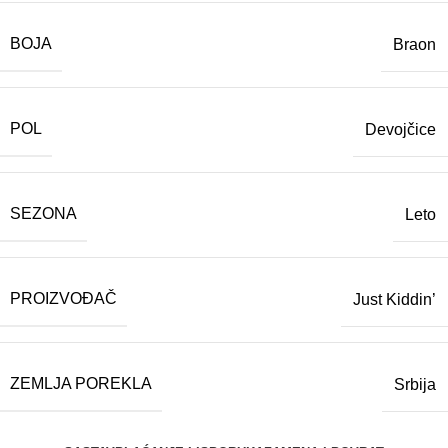
BOJA
Braon
POL
Devojčice
SEZONA
Leto
PROIZVOĐAČ
Just Kiddin’
ZEMLJA POREKLA
Srbija