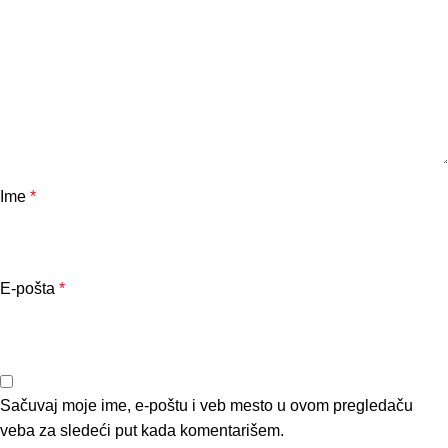
Ime
*
E-pošta
*
Sačuvaj moje ime, e-poštu i veb mesto u ovom pregledaču
veba za sledeći put kada komentarišem.