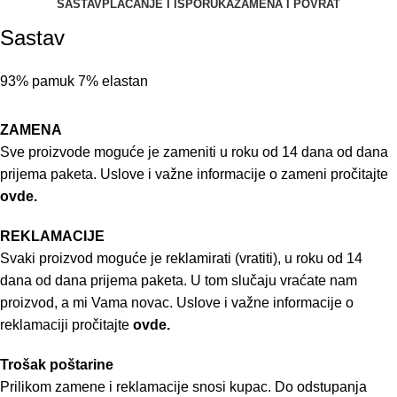
SASTAV
PLAĆANJE I ISPORUKA
ZAMENA I POVRAT
Sastav
93% pamuk 7% elastan
ZAMENA
Sve proizvode moguće je zameniti u roku od 14 dana od dana
prijema paketa. Uslove i važne informacije o zameni pročitajte
ovde.
REKLAMACIJE
Svaki proizvod moguće je reklamirati (vratiti), u roku od 14
dana od dana prijema paketa. U tom slučaju vraćate nam
proizvod, a mi Vama novac. Uslove i važne informacije o
reklamaciji pročitajte
ovde.
Trošak poštarine
Prilikom zamene i reklamacije snosi kupac. Do odstupanja