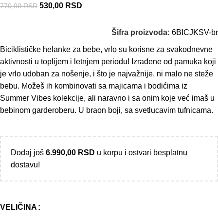
530,00
RSD
770,00
RSD
Šifra proizvoda:
6BICJKSV-br
Biciklističke helanke za bebe, vrlo su korisne za svakodnevne
aktivnosti u toplijem i letnjem periodu! Izrađene od pamuka koji
je vrlo udoban za nošenje, i što je najvažnije, ni malo ne steže
bebu. Možeš ih kombinovati sa majicama i bodićima iz
Summer Vibes kolekcije, ali naravno i sa onim koje već imaš u
bebinom garderoberu. U braon boji, sa svetlucavim tufnicama.
Dodaj još
6.990,00
RSD
u korpu i ostvari besplatnu
dostavu!
VELIČINA