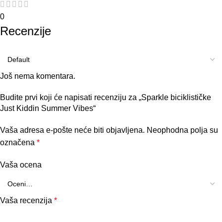
0
Recenzije
Još nema komentara.
Budite prvi koji će napisati recenziju za „Sparkle biciklističke
Just Kiddin Summer Vibes“
Vaša adresa e-pošte neće biti objavljena.
Neophodna polja su
označena
*
Vaša ocena
Vaša recenzija
*