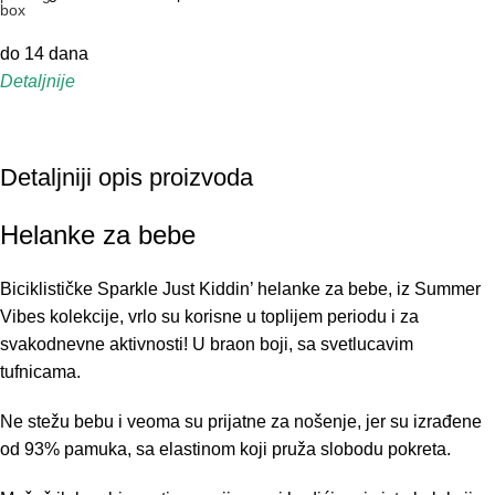
do 14 dana
Detaljnije
Detaljniji opis proizvoda
Helanke za bebe
Biciklističke Sparkle Just Kiddin’ helanke za bebe, iz Summer
Vibes kolekcije, vrlo su korisne u toplijem periodu i za
svakodnevne aktivnosti! U braon boji, sa svetlucavim
tufnicama.
Ne stežu bebu i veoma su prijatne za nošenje, jer su izrađene
od 93% pamuka, sa elastinom koji pruža slobodu pokreta.