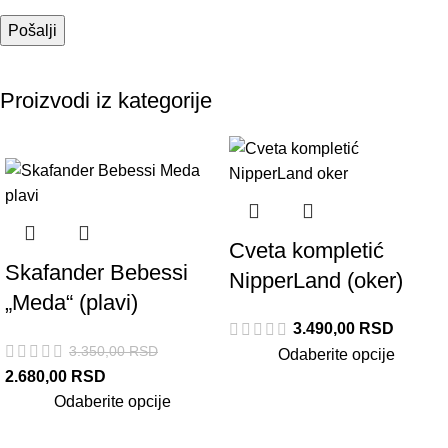
Proizvodi iz kategorije
-20%
Cveta kompletić
Skafander Bebessi
NipperLand (oker)
„Meda“ (plavi)
3.490,00
RSD
3.350,00
RSD
Odaberite opcije
2.680,00
RSD
Odaberite opcije