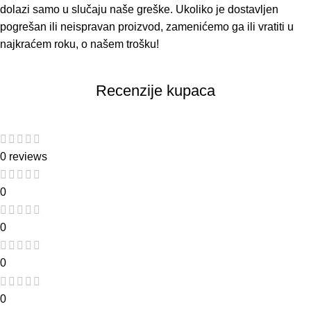
dolazi samo u slučaju naše greške. Ukoliko je dostavljen
pogrešan ili neispravan proizvod, zamenićemo ga ili vratiti u
najkraćem roku, o našem trošku!
Recenzije kupaca
0 reviews
0
0
0
0