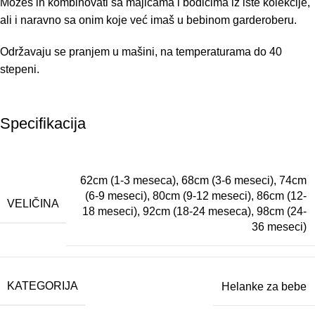
Možeš ih kombinovati sa majicama i bodićima iz iste kolekcije,
ali i naravno sa onim koje već imaš u bebinom garderoberu.
Održavaju se pranjem u mašini, na temperaturama do 40
stepeni.
Specifikacija
62cm (1-3 meseca)
,
68cm (3-6 meseci)
,
74cm
(6-9 meseci)
,
80cm (9-12 meseci)
,
86cm (12-
VELIČINA
18 meseci)
,
92cm (18-24 meseca)
,
98cm (24-
36 meseci)
KATEGORIJA
Helanke za bebe