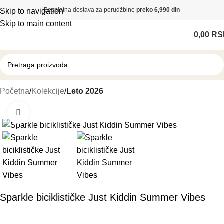
Besplatna dostava za porudžbine
preko 6,990 din
Skip to navigation
Skip to main content
0,00
RS
Početna
Kolekcije
Leto 2026
Klikni i zumiraj
-31%
Sparkle biciklističke Just Kiddin Summer Vibes