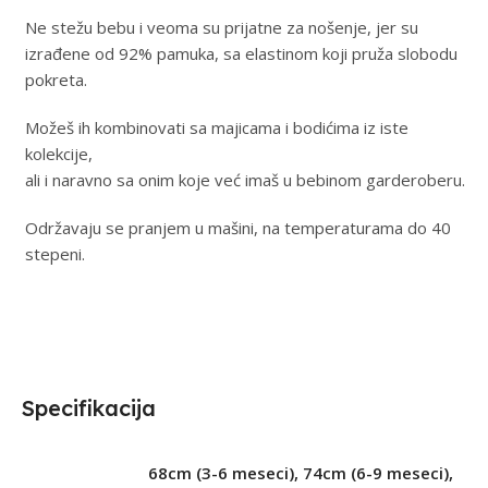
Ne stežu bebu i veoma su prijatne za nošenje, jer su
izrađene od 92% pamuka, sa elastinom koji pruža slobodu
pokreta.
Možeš ih kombinovati sa majicama i bodićima iz iste
kolekcije,
ali i naravno sa onim koje već imaš u bebinom garderoberu.
Održavaju se pranjem u mašini, na temperaturama do 40
stepeni.
Specifikacija
68cm (3-6 meseci)
,
74cm (6-9 meseci)
,