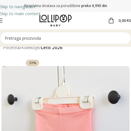
Besplatna dostava za porudžbine
preko 6,990 din
Skip to navigation
Skip to main content
0,00
R
Početna
Kolekcije
Leto 2026
-31%