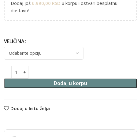
Dodaj još
6.990,00
RSD
u korpu i ostvari besplatnu
dostavu!
VELIČINA
Alternative:
Dodaj u korpu
Dodaj u listu želja