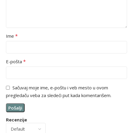
*
Ime
*
E-pošta
Sačuvaj moje ime, e-poštu i veb mesto u ovom
pregledaču veba za sledeći put kada komentarišem.
Recenzije