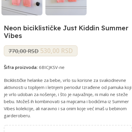
Neon biciklističke Just Kiddin Summer
Vibes
530,00
RSD
770,00
RSD
Šifra proizvoda:
6BICJKSV-ne
Biciklističke helanke za bebe, vrlo su korisne za svakodnevne
aktivnosti u toplijem i letnjem periodu! Izrađene od pamuka koji
je vrlo udoban za nošenje, i što je najvažnije, ni malo ne steže
bebu. Možeš ih kombinovati sa majicama i bodićima iz Summer
Vibes kolekcije, ali naravno i sa onim koje već imaš u bebinom
garderoberu.