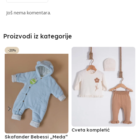
Još nema komentara.
Proizvodi iz kategorije
-20%
Cveta kompletić
NipperLand (oker)
Skafander Bebessi „Meda“