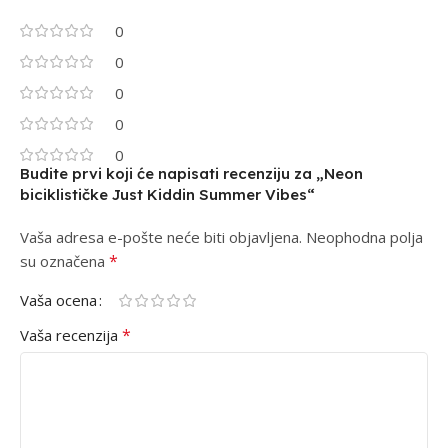
0
0
0
0
0
Budite prvi koji će napisati recenziju za „Neon
biciklističke Just Kiddin Summer Vibes“
Vaša adresa e-pošte neće biti objavljena.
Alternative:
Neophodna polja
*
su označena
Vaša ocena
*
Vaša recenzija