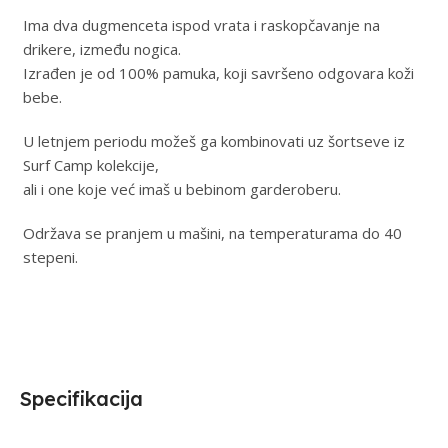
Ima dva dugmenceta ispod vrata i raskopčavanje na
drikere, između nogica.
Izrađen je od 100% pamuka, koji savršeno odgovara koži
bebe.
U letnjem periodu možeš ga kombinovati uz šortseve iz
Surf Camp kolekcije,
ali i one koje već imaš u bebinom garderoberu.
Održava se pranjem u mašini, na temperaturama do 40
stepeni.
Specifikacija