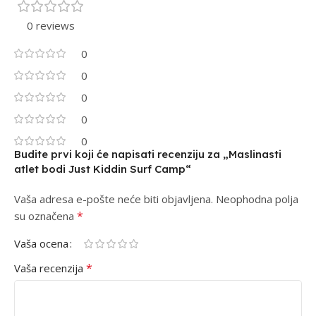
0 reviews
0
0
0
0
0
Budite prvi koji će napisati recenziju za „Maslinasti
atlet bodi Just Kiddin Surf Camp“
Vaša adresa e-pošte neće biti objavljena.
Alternative:
Neophodna polja
*
su označena
Vaša ocena
*
Vaša recenzija