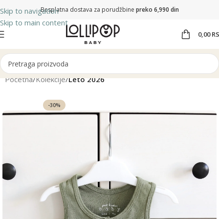
Besplatna dostava za porudžbine
preko 6,990 din
Skip to navigation
Skip to main content
0,00
R
Početna
Kolekcije
Leto 2026
-30%