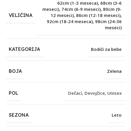
62cm (1-3 meseca)
,
68cm (3-6
meseci)
,
74cm (6-9 meseci)
,
80cm (9-
VELIČINA
12 meseci)
,
86cm (12-18 meseci)
,
92cm (18-24 meseca)
,
98cm (24-36
meseci)
KATEGORIJA
Bodići za bebe
BOJA
Zelena
POL
Dečaci
,
Devojčice
,
Unisex
SEZONA
Leto