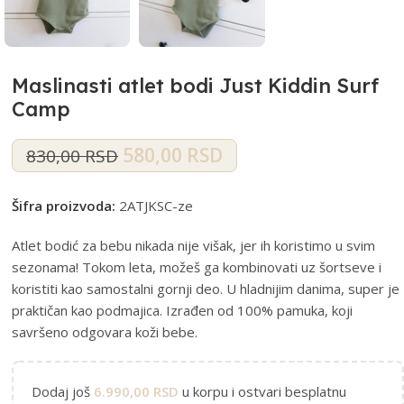
Maslinasti atlet bodi Just Kiddin Surf
Camp
580,00
RSD
830,00
RSD
Šifra proizvoda:
2ATJKSC-ze
Atlet bodić za bebu nikada nije višak, jer ih koristimo u svim
sezonama! Tokom leta, možeš ga kombinovati uz šortseve i
koristiti kao samostalni gornji deo. U hladnijim danima, super je
praktičan kao podmajica. Izrađen od 100% pamuka, koji
savršeno odgovara koži bebe.
Dodaj još
6.990,00
RSD
u korpu i ostvari besplatnu