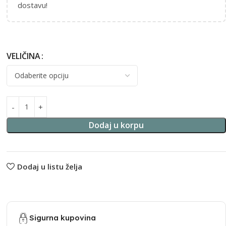
dostavu!
VELIČINA
Alternative:
Dodaj u korpu
Dodaj u listu želja
Sigurna kupovina