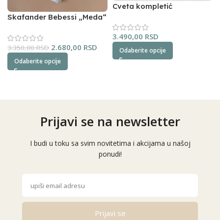
Cveta kompletić
NipperLand (oker)
Skafander Bebessi „Meda“
(plavi)
3.490,00
RSD
2.680,00
RSD
3.350,00
RSD
Odaberite opcije
Odaberite opcije
Prijavi se na newsletter
I budi u toku sa svim novitetima i akcijama u našoj
ponudi!
Prijavi se