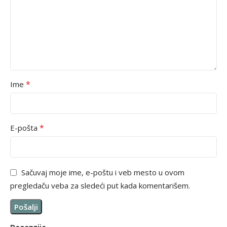
*
Ime
*
E-pošta
Sačuvaj moje ime, e-poštu i veb mesto u ovom
pregledaču veba za sledeći put kada komentarišem.