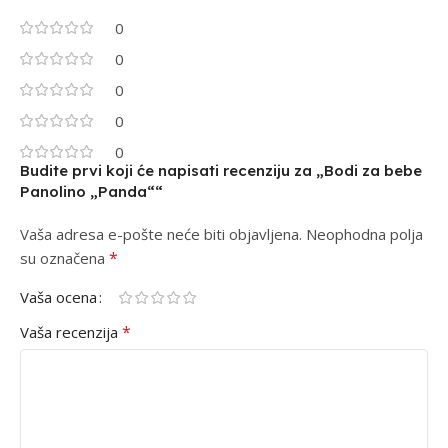
0
0
0
0
0
Budite prvi koji će napisati recenziju za „Bodi za bebe
Panolino „Panda““
Vaša adresa e-pošte neće biti objavljena.
Alternative:
Neophodna polja
*
su označena
Vaša ocena
*
Vaša recenzija