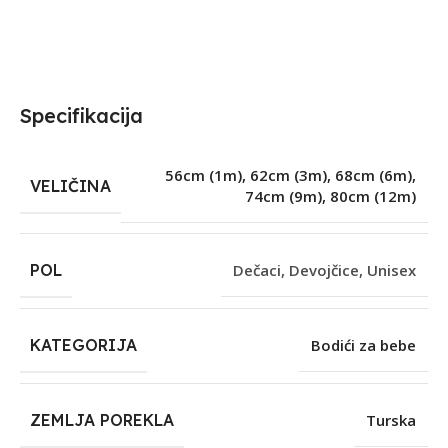
Specifikacija
56cm (1m)
,
62cm (3m)
,
68cm (6m)
,
VELIČINA
74cm (9m)
,
80cm (12m)
POL
Dečaci
,
Devojčice
,
Unisex
KATEGORIJA
Bodići za bebe
ZEMLJA POREKLA
Turska