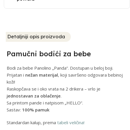
Detaljniji opis proizvoda
Pamučni bodići za bebe
Bodi za bebe Panolino „Panda“. Dostupan u beloj boji.
Prijatan i
nežan materijal
, koji savršeno odgovara bebinoj
koži!
Raskopčava se i oko vrata na 2 drikera – vrlo je
jednostavan za oblačenje
.
Sa printom pande i natpisom „HELLO“.
Sastav:
100% pamuk
Standardan kalup, prema
tabeli veličina!