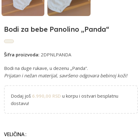
Bodi za bebe Panolino „Panda“
Šifra proizvoda:
2DPNLPANDA
Bodi na duge rukave, u dezenu „Panda“.
Prijatan i nežan materijal, savršeno odgovara bebinoj koži!
Dodaj još
6.990,00
RSD
u korpu i ostvari besplatnu
dostavu!
VELIČINA
Alternative: