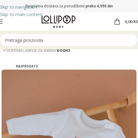
Besplatna dostava za porudžbine
preko 6,990 din
Skip to navigation
Skip to main content
0,00
R
Početna
Odeća za bebe
Bodići
RASPRODATO