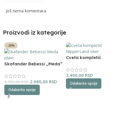
Još nema komentara.
Proizvodi iz kategorije
-20%
Cveta kompletić
NipperLand (oker)
Skafander Bebessi „Meda“
(plavi)
3.490,00
RSD
2.680,00
RSD
3.350,00
RSD
Odaberite opcije
Odaberite opcije