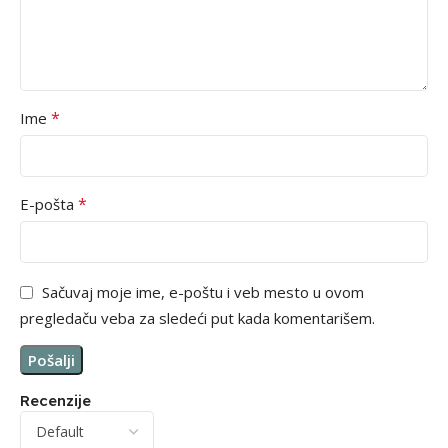
*
Ime
*
E-pošta
Sačuvaj moje ime, e-poštu i veb mesto u ovom
pregledaču veba za sledeći put kada komentarišem.
Recenzije