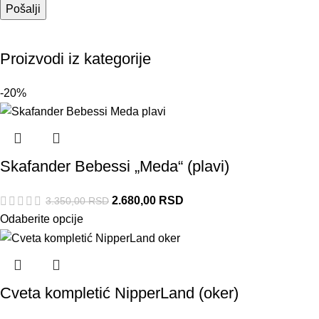
Proizvodi iz kategorije
-20%
Skafander Bebessi „Meda“ (plavi)
2.680,00
RSD
3.350,00
RSD
Odaberite opcije
Cveta kompletić NipperLand (oker)