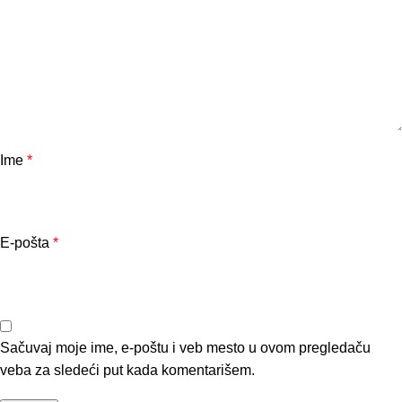
Ime
*
E-pošta
*
Sačuvaj moje ime, e-poštu i veb mesto u ovom pregledaču
veba za sledeći put kada komentarišem.