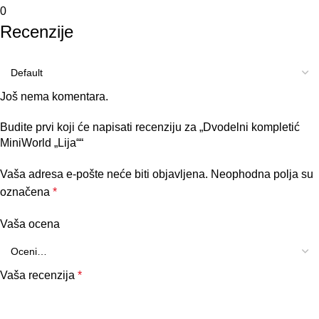
0
Recenzije
Još nema komentara.
Budite prvi koji će napisati recenziju za „Dvodelni kompletić
MiniWorld „Lija““
Vaša adresa e-pošte neće biti objavljena.
Neophodna polja su
označena
*
Vaša ocena
Vaša recenzija
*