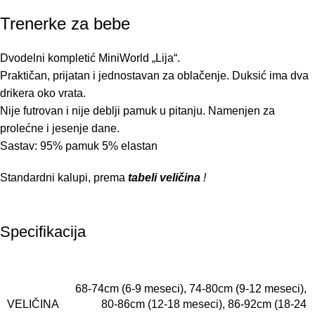
Trenerke za bebe
Dvodelni kompletić MiniWorld „Lija“.
Praktičan, prijatan i jednostavan za oblačenje. Duksić ima dva
drikera oko vrata.
Nije futrovan i nije deblji pamuk u pitanju. Namenjen za
prolećne i jesenje dane.
Sastav: 95% pamuk 5% elastan
Standardni kalupi, prema
tabeli veličina
!
Specifikacija
68-74cm (6-9 meseci)
,
74-80cm (9-12 meseci)
,
VELIČINA
80-86cm (12-18 meseci)
,
86-92cm (18-24