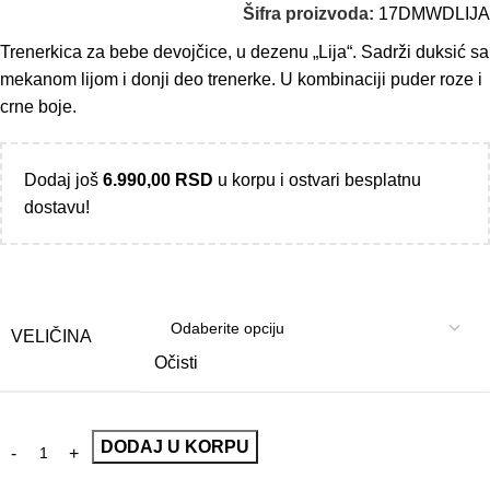
Šifra proizvoda:
17DMWDLIJA
Trenerkica za bebe devojčice, u dezenu „Lija“. Sadrži duksić sa
mekanom lijom i donji deo trenerke. U kombinaciji puder roze i
crne boje.
Dodaj još
6.990,00
RSD
u korpu i ostvari besplatnu
dostavu!
VELIČINA
Očisti
DODAJ U KORPU