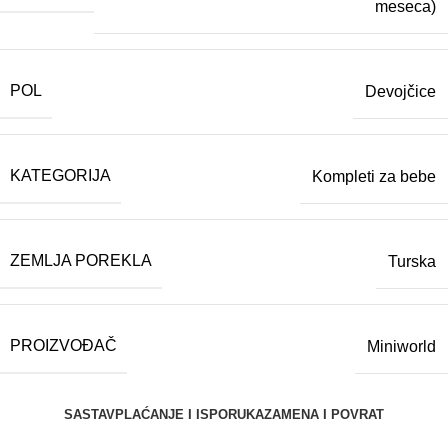
meseca)
POL
Devojčice
KATEGORIJA
Kompleti za bebe
ZEMLJA POREKLA
Turska
PROIZVOĐAČ
Miniworld
SASTAV
PLAĆANJE I ISPORUKA
ZAMENA I POVRAT