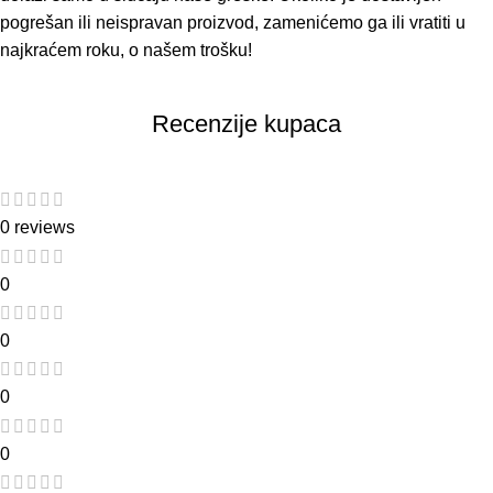
pogrešan ili neispravan proizvod, zamenićemo ga ili vratiti u
najkraćem roku, o našem trošku!
Recenzije kupaca
0 reviews
0
0
0
0