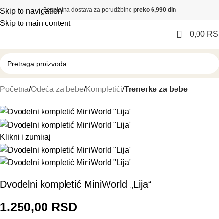
Besplatna dostava za porudžbine
preko 6,990 din
Skip to navigation
Skip to main content
0,00
RS
Početna
Odeća za bebe
Kompletići
Trenerke za bebe
Klikni i zumiraj
Dvodelni kompletić MiniWorld „Lija“
1.250,00
RSD