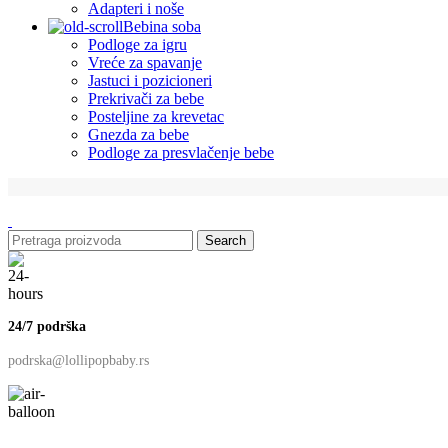
Adapteri i noše
Bebina soba
Podloge za igru
Vreće za spavanje
Jastuci i pozicioneri
Prekrivači za bebe
Posteljine za krevetac
Gnezda za bebe
Podloge za presvlačenje bebe
Search
24/7 podrška
podrska@lollipopbaby.rs