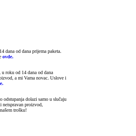
14 dana od dana prijema paketa.
te
ovde.
), u roku od 14 dana od dana
roizvod, a mi Vama novac. Uslove i
e.
o odstupanja dolazi samo u slučaju
li neispravan proizvod,
 našem trošku!