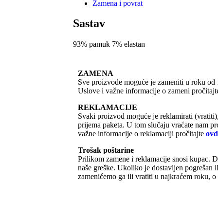
Zamena i povrat
Sastav
93% pamuk 7% elastan
ZAMENA
Sve proizvode moguće je zameniti u roku od 
Uslove i važne informacije o zameni pročitaj
REKLAMACIJE
Svaki proizvod moguće je reklamirati (vratiti
prijema paketa. U tom slučaju vraćate nam p
važne informacije o reklamaciji pročitajte
ovd
Trošak poštarine
Prilikom zamene i reklamacije snosi kupac. D
naše greške. Ukoliko je dostavljen pogrešan i
zamenićemo ga ili vratiti u najkraćem roku, o