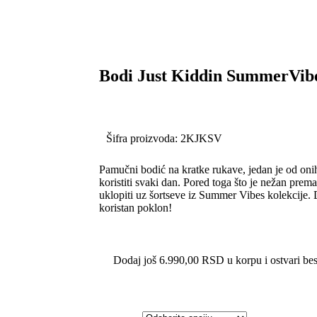
Bodi Just Kiddin SummerVib
Šifra proizvoda:
2KJKSV
Pamučni bodić na kratke rukave, jedan je od oni
koristiti svaki dan. Pored toga što je nežan prema
uklopiti uz šortseve iz Summer Vibes kolekcije. D
koristan poklon!
Dodaj još
6.990,00
RSD
u korpu i ostvari be