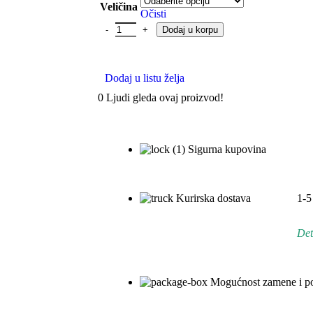
Veličina
Očisti
Dodaj u korpu
Dodaj u listu želja
0
Ljudi gleda ovaj proizvod!
Sigurna kupovina
Kurirska dostava
1-5
Det
Mogućnost zamene i po