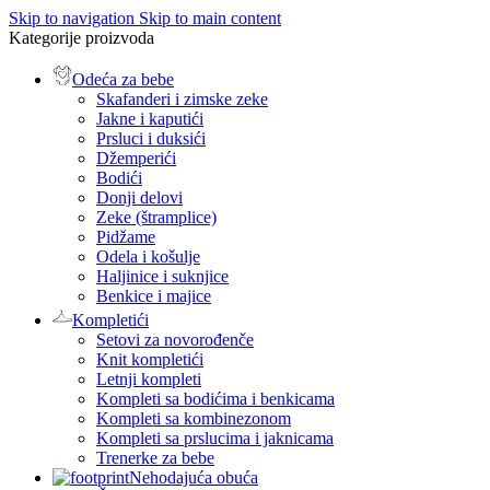
Skip to navigation
Skip to main content
Kategorije proizvoda
Odeća za bebe
Skafanderi i zimske zeke
Jakne i kaputići
Prsluci i duksići
Džemperići
Bodići
Donji delovi
Zeke (štramplice)
Pidžame
Odela i košulje
Haljinice i suknjice
Benkice i majice
Kompletići
Setovi za novorođenče
Knit kompletići
Letnji kompleti
Kompleti sa bodićima i benkicama
Kompleti sa kombinezonom
Kompleti sa prslucima i jaknicama
Trenerke za bebe
Nehodajuća obuća