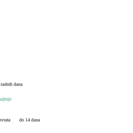
 radnih dana
aljnije
vrata
do 14 dana