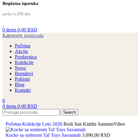
Besplatna isporuka
preko 6,990 din
0
items
0,00
RSD
Kategorije proizvoda
Početna
Akcija
Prodavnica
Kolekcije
Novo
Brendovi
Pokloni
Blog
Kontakt
0
0
items
0,00
RSD
Search
Početna
Kolekcije
Leto 2026
Bodi Just Kiddin SummerVibes
Kocke sa sorterom Taf Toys Savannah
3.090,00
RSD