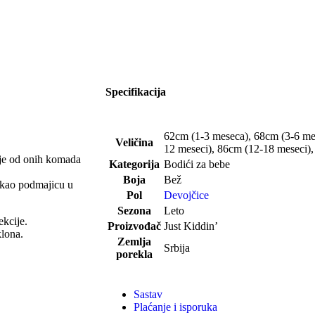
Specifikacija
62cm (1-3 meseca)
,
68cm (3-6 me
Veličina
12 meseci)
,
86cm (12-18 meseci)
 je od onih komada
Kategorija
Bodići za bebe
Boja
Bež
i kao podmajicu u
Pol
Devojčice
Sezona
Leto
kcije.
Proizvođač
Just Kiddin’
klona.
Zemlja
Srbija
porekla
Sastav
Plaćanje i isporuka