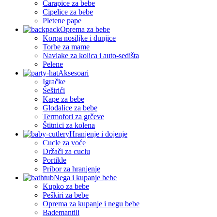
Čarapice za bebe
Cipelice za bebe
Pletene pape
Oprema za bebe
Korpa nosiljke i dunjice
Torbe za mame
Navlake za kolica i auto-sedišta
Pelene
Aksesoari
Igračke
Šeširići
Kape za bebe
Glodalice za bebe
Termofori za grčeve
Štitnici za kolena
Hranjenje i dojenje
Cucle za voće
Držači za cuclu
Portikle
Pribor za hranjenje
Nega i kupanje bebe
Kupko za bebe
Peškiri za bebe
Oprema za kupanje i negu bebe
Bademantili