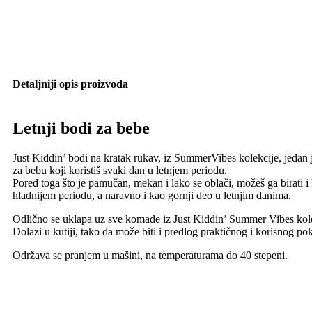
Detaljniji opis proizvoda
Letnji bodi za bebe
Just Kiddin’ bodi na kratak rukav, iz SummerVibes kolekcije, jedan
za bebu koji koristiš svaki dan u letnjem periodu.
Pored toga što je pamučan, mekan i lako se oblači, možeš ga birati 
hladnijem periodu, a naravno i kao gornji deo u letnjim danima.
Odlično se uklapa uz sve komade iz Just Kiddin’ Summer Vibes kole
Dolazi u kutiji, tako da može biti i predlog praktičnog i korisnog po
Održava se pranjem u mašini, na temperaturama do 40 stepeni.