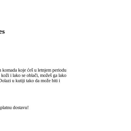
es
h komada koje ćeš u letnjem periodu
 koži i lako se oblači, možeš ga lako
olazi u kutiji tako da može biti i
splatnu dostavu!