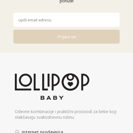
ponudi!
Prijavi se
Alternative:
Odevne kombinacije i praktični proizvodi za bebe koji
olakšavaju svakodnevnu rutinu.
internet prodavnica