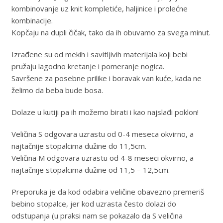
kombinovanje uz knit kompletiće, haljinice i prolećne
kombinacije.
Kopčaju na dupli čičak, tako da ih obuvamo za svega minut.
Izrađene su od mekih i savitljivih materijala koji bebi
pružaju lagodno kretanje i pomeranje nogica.
Savršene za posebne prilike i boravak van kuće, kada ne
želimo da beba bude bosa.
Dolaze u kutiji pa ih možemo birati i kao najslađi poklon!
Veličina S odgovara uzrastu od 0-4 meseca okvirno, a
najtačnije stopalcima dužine do 11,5cm.
Veličina M odgovara uzrastu od 4-8 meseci okvirno, a
najtačnije stopalcima dužine od 11,5 – 12,5cm.
Preporuka je da kod odabira veličine obavezno premeriš
bebino stopalce, jer kod uzrasta često dolazi do
odstupanja (u praksi nam se pokazalo da S veličina