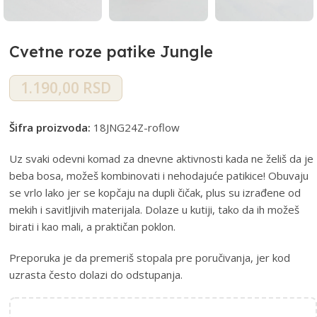
Cvetne roze patike Jungle
1.190,00
RSD
Šifra proizvoda:
18JNG24Z-roflow
Uz svaki odevni komad za dnevne aktivnosti kada ne želiš da je
beba bosa, možeš kombinovati i nehodajuće patikice! Obuvaju
se vrlo lako jer se kopčaju na dupli čičak, plus su izrađene od
mekih i savitljivih materijala. Dolaze u kutiji, tako da ih možeš
birati i kao mali, a praktičan poklon.
Preporuka je da premeriš stopala pre poručivanja, jer kod
uzrasta često dolazi do odstupanja.