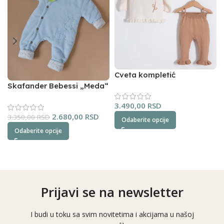
Cveta kompletić
NipperLand (oker)
Skafander Bebessi „Meda“
(plavi)
3.490,00
RSD
2.680,00
RSD
3.350,00
RSD
Odaberite opcije
Odaberite opcije
Prijavi se na newsletter
I budi u toku sa svim novitetima i akcijama u našoj