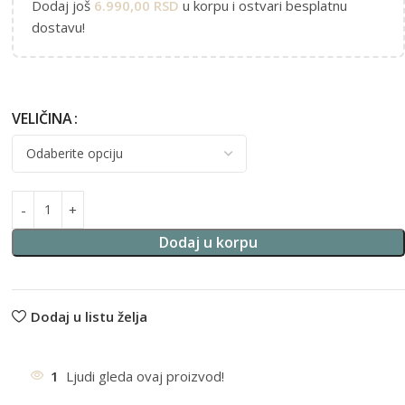
Dodaj još
6.990,00
RSD
u korpu i ostvari besplatnu
dostavu!
VELIČINA
Alternative:
Dodaj u korpu
Dodaj u listu želja
1
Ljudi gleda ovaj proizvod!