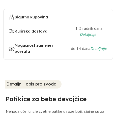
Sigurna kupovina
1-5 radnih dana
Kurirska dostava
Detaljnije
Mogućnost zamene i
do 14 dana
Detaljnije
povrata
Detaljniji opis proizvoda
Patikice za bebe devojčice
Nehodajuće Jungle cvetne patike u roze boji, sjajne su za