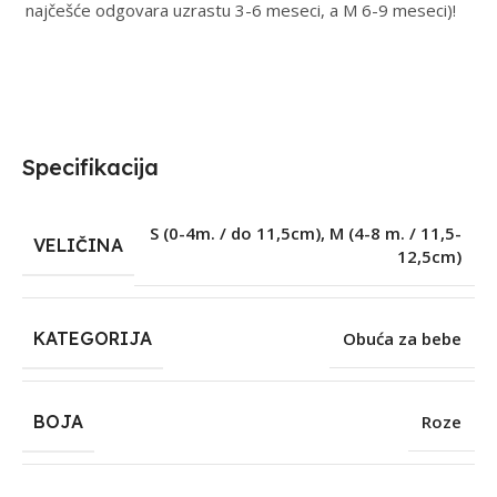
najčešće odgovara uzrastu 3-6 meseci, a M 6-9 meseci)!
Specifikacija
S (0-4m. / do 11,5cm)
,
M (4-8 m. / 11,5-
VELIČINA
12,5cm)
KATEGORIJA
Obuća za bebe
BOJA
Roze