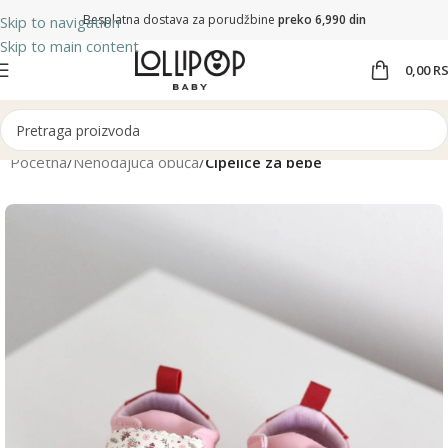
Besplatna dostava za porudžbine
preko 6,990 din
Skip to navigation
Skip to main content
0,00
R
Početna
Nehodajuća obuća
Cipelice za bebe