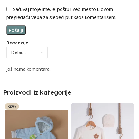
Sačuvaj moje ime, e-poštu i veb mesto u ovom
pregledaču veba za sledeći put kada komentarišem.
Recenzije
Još nema komentara.
Proizvodi iz kategorije
-20%