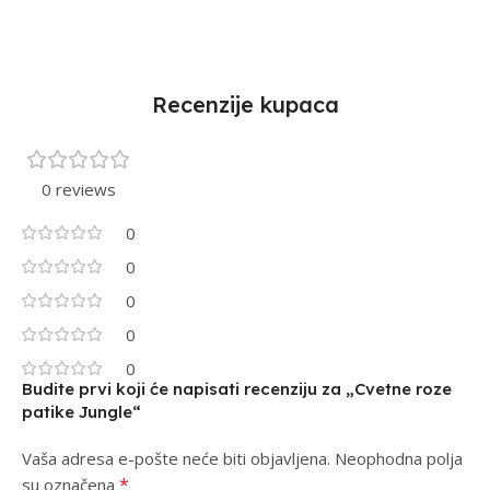
Recenzije kupaca
0 reviews
0
0
0
0
0
Budite prvi koji će napisati recenziju za „Cvetne roze
patike Jungle“
Vaša adresa e-pošte neće biti objavljena.
Alternative:
Neophodna polja
*
su označena