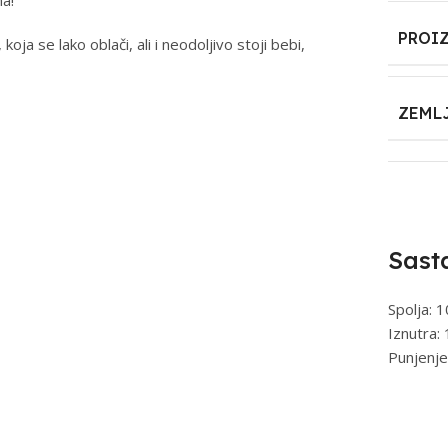
PROI
oja se lako oblači, ali i neodoljivo stoji bebi,
ZEML
Sast
Spolja: 
Iznutra
Punjenje