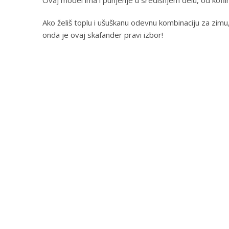
Ako želiš toplu i ušuškanu odevnu kombinaciju za zimu, k
onda je ovaj skafander pravi izbor!