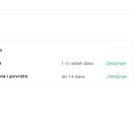
a
a
1-5 radnih dana
Detaljnije
e i povrata
do 14 dana
Detaljnije