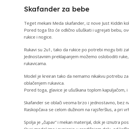
Skafander za bebe
Teget mekani Meda skafander, iz nove Just Kiddin kole
Pored toga što će odlično ušuškati i ugrejati bebu, ov
rukice i nogice.
Rukavi su 2u1, tako da rukice po potrebi mogu biti zat
Jednostavnim preklapanjem možemo osloboditi ruke, a 
rukavicama.
Model je kreiran tako da nemamo nikakvu potrebu za
oblačenjem rukavica.
Pored toga, glavice je ušuškana toplom kapuljačom, i 
Skafander se oblači veoma brzo i jednostavno, bez na
Raskopčava se celom dužinom na rajsferšlus, a pri vrh
Spolja je „čupav“ i mekan materijal, dok je iznutra 
Ovaj model ima i punjenje u središnjem delu, od kofli