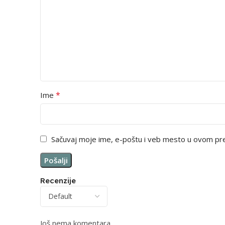
*
Ime
Sačuvaj moje ime, e-poštu i veb mesto u ovom pr
Recenzije
Još nema komentara.