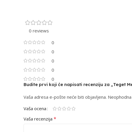
0 reviews
0
0
0
0
0
Budite prvi koji će napisati recenziju za „Teget 
Vaša adresa e-pošte neće biti objavljena.
Alternative:
Neophodna 
Vaša ocena
*
Vaša recenzija