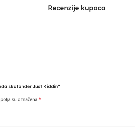
Recenzije kupaca
Meda skafander Just Kiddin“
*
polja su označena