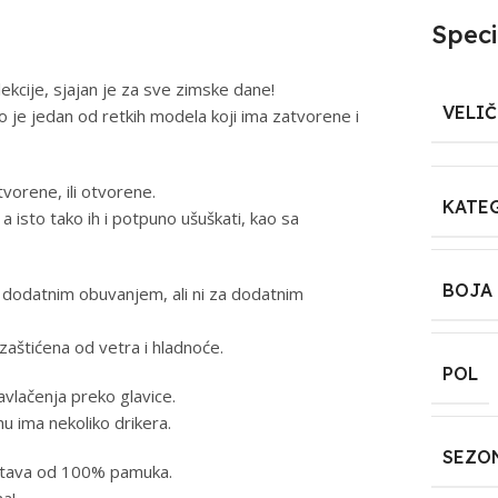
Speci
kcije, sjajan je za sve zimske dane!
VELI
o je jedan od retkih modela koji ima zatvorene i
vorene, ili otvorene.
KATE
isto tako ih i potpuno ušuškati, kao sa
BOJA
 dodatnim obuvanjem, ali ni za dodatnim
zaštićena od vetra i hladnoće.
POL
vlačenja preko glavice.
u ima nekoliko drikera.
SEZO
postava od 100% pamuka.
na!