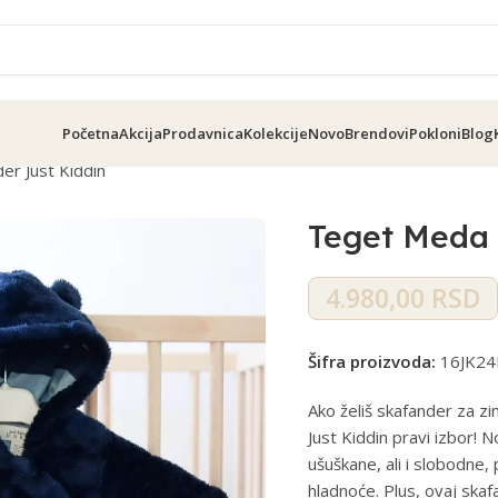
Početna
Akcija
Prodavnica
Kolekcije
Novo
Brendovi
Pokloni
Blog
r Just Kiddin
Teget Meda 
4.980,00
RSD
Šifra proizvoda:
16JK24
Ako želiš skafander za zim
Just Kiddin pravi izbor! 
ušuškane, ali i slobodne, p
hladnoće. Plus, ovaj ska