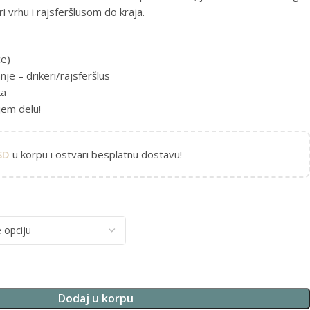
i vrhu i rajsferšlusom do kraja.
ce)
e – drikeri/rajsferšlus
ka
jem delu!
SD
u korpu i ostvari besplatnu dostavu!
Dodaj u korpu