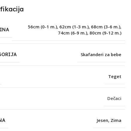
fikacija
56cm (0-1 m.)
,
62cm (1-3 m.)
,
68cm (3-6 m.)
,
ČINA
74cm (6-9 m.)
,
80cm (9-12 m.)
GORIJA
Skafanderi za bebe
Teget
Dečaci
NA
Jesen
,
Zima