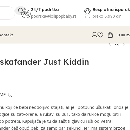
24/7 podrška
Besplatna isporu
podrska@lollipopbaby.rs
preko 6,990 din
Kontakt
0,00
R
skafander Just Kiddin
ME-tg
u koji će bebi neodoljivo stajati, ali je i potpuno ušuškati, onda je
Nogice su zatvorene, a rukavi su 2u1, tako da rukice mogu biti i
o potrebi. Kapuljača je tu da zaštiti glavicu i uši od vetra i
fander ćeš obući bebi za samo par sekundi, jer ima sistem brzog