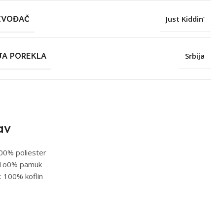
ZVOĐAČ
Just Kiddin’
JA POREKLA
Srbija
av
100% poliester
: 1o0% pamuk
: 100% koflin