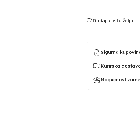
Dodaj u listu želja
Sigurna kupovin
Kurirska dostav
Mogućnost zamen