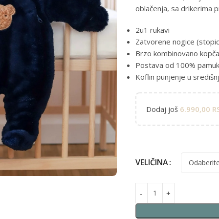
oblačenja, sa drikerima pr
2u1 rukavi
Zatvorene nogice (stopi
Brzo kombinovano kopčanj
Postava od 100% pamu
Koflin punjenje u središn
Dodaj još
6.990,00
R
Alternative:
VELIČINA