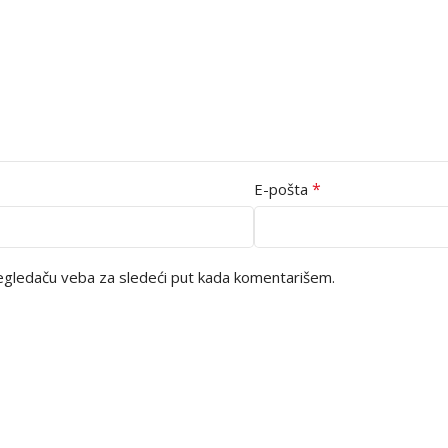
*
E-pošta
egledaču veba za sledeći put kada komentarišem.