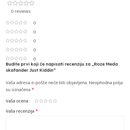
0 reviews
0
0
0
0
0
Budite prvi koji će napisati recenziju za „Roze Meda
skafander Just Kiddin“
Vaša adresa e-pošte neće biti objavljena.
Alternative:
Neophodna polja
*
su označena
Vaša ocena
*
Vaša recenzija