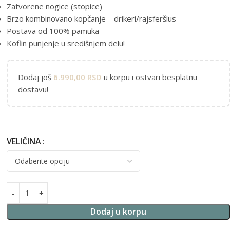
Zatvorene nogice (stopice)
Brzo kombinovano kopčanje – drikeri/rajsferšlus
Postava od 100% pamuka
Koflin punjenje u središnjem delu!
Dodaj još
6.990,00
RSD
u korpu i ostvari besplatnu
dostavu!
VELIČINA
Alternative:
Dodaj u korpu