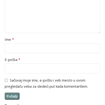
*
Ime
*
E-pošta
Sačuvaj moje ime, e-poštu i veb mesto u ovom
pregledaču veba za sledeći put kada komentarišem.