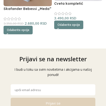
Cveta kompletić
NipperLand (oker)
Skafander Bebessi „Meda“
(plavi)
3.490,00
RSD
2.680,00
RSD
3.350,00
RSD
Odaberite opcije
Odaberite opcije
Prijavi se na newsletter
I budi u toku sa svim novitetima i akcijama u našoj
ponudi!
Prijavi se