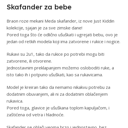
Skafander za bebe
Braon roze mekani Meda skafander, iz nove Just Kiddin
kolekcije, sjajan je za sve zimske dane!
Pored toga što će odlično ušuškati i ugrejati bebu, ovo je
jedan od retkih modela koji ima zatvorene i rukice i nogice.
Rukavi su 2u1, tako da rukice po potrebi mogu biti
zatvorene, ili otvorene.
Jednostavnim preklapanjem možemo osloboditi ruke, a
isto tako ih i potpuno ušuškati, kao sa rukavicama.
Model je kreiran tako da nemamo nikakvu potrebu za
dodatnim obuvanjem, ali ni za dodatnim oblačenjem
rukavica.
Pored toga, glavice je ušuškana toplom kapuljačom, i
zaštićena od vetra i hladnoće.
Skafander se oblači veoma brzo i jednostavno, bez