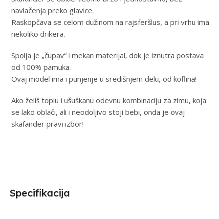
navlačenja preko glavice.
Raskopčava se celom dužinom na rajsferšlus, a pri vrhu ima
nekoliko drikera.
Spolja je „čupav“ i mekan materijal, dok je iznutra postava
od 100% pamuka.
Ovaj model ima i punjenje u središnjem delu, od koflina!
Ako želiš toplu i ušuškanu odevnu kombinaciju za zimu, koja
se lako oblači, ali i neodoljivo stoji bebi, onda je ovaj
skafander pravi izbor!
Specifikacija