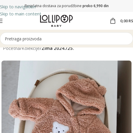
Besplatna dostava za porudžbine
preko 6,990 din
Skip to navigation
Skip to main content
0,00
R
Početna
Kolekcije
Zima 2024./25.