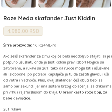
Roze Meda skafander Just Kiddin
4.980,00
RSD
Šifra proizvoda:
16JK24ME-ro
Ako želiš skafander za zimu koji će bebi neodoljivo stajati, ali je i
potpuno ušuškati, onda je Just Kiddin pravi izbor! Nogice su
zatvorene, a rukavi su 2u1, tako da rukice mogu biti i ušuškane,
ali i slobodne, po potrebi. Kapuljača je tu da zaštiti glavicu i uši
od vetra i hladnoće. Plus, ovaj skafander ćeš obući bebi za
samo par sekundi, jer ima sistem brzog oblačenja, sa drikerima
pri vrhu i rajsferšlusom do kraja.
U braonkasto roze boji, za
bebe devojčice.
2u1 rukavi