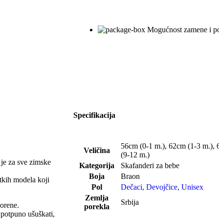
Mogućnost zamene i po
Specifikacija
56cm (0-1 m.)
,
62cm (1-3 m.)
,
Veličina
(9-12 m.)
 je za sve zimske
Kategorija
Skafanderi za bebe
Boja
Braon
etkih modela koji
Pol
Dečaci
,
Devojčice
,
Unisex
Zemlja
Srbija
vorene.
porekla
 potpuno ušuškati,