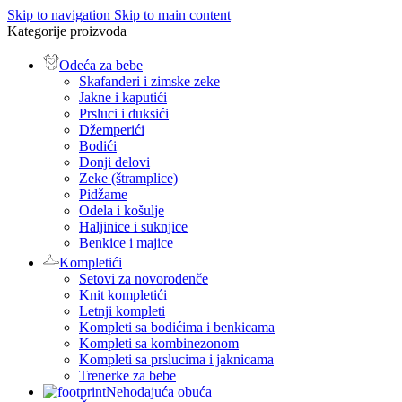
Skip to navigation
Skip to main content
Kategorije proizvoda
Odeća za bebe
Skafanderi i zimske zeke
Jakne i kaputići
Prsluci i duksići
Džemperići
Bodići
Donji delovi
Zeke (štramplice)
Pidžame
Odela i košulje
Haljinice i suknjice
Benkice i majice
Kompletići
Setovi za novorođenče
Knit kompletići
Letnji kompleti
Kompleti sa bodićima i benkicama
Kompleti sa kombinezonom
Kompleti sa prslucima i jaknicama
Trenerke za bebe
Nehodajuća obuća