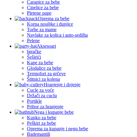
Čarapice za bebe
Cipelice za bebe
Pletene pape
Oprema za bebe
Korpa nosiljke i dunjice
Torbe za mame
Navlake za kolica i auto-sedišta
Pelene
Aksesoari
Igračke
Šeširići
Kape za bebe
Glodalice za bebe
Termofori za grčeve
Štitnici za kolena
Hranjenje i dojenje
Cucle za voće
Držači za cuclu
Portikle
Pribor za hranjenje
Nega i kupanje bebe
Kupko za bebe
Peškiri za bebe
Oprema za kupanje i negu bebe
Bademantili