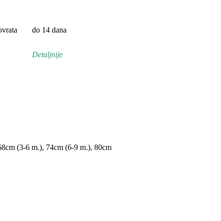
vrata
do 14 dana
Detaljnije
68cm (3-6 m.)
,
74cm (6-9 m.)
,
80cm