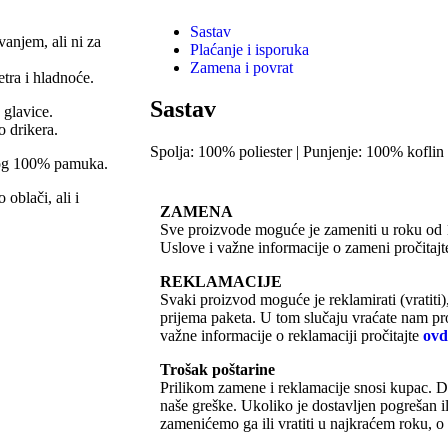
Sastav
anjem, ali ni za
Plaćanje i isporuka
Zamena i povrat
tra i hladnoće.
Sastav
 glavice.
o drikera.
Spolja: 100% poliester | Punjenje: 100% kof
žnog 100% pamuka.
oblači, ali i
ZAMENA
Sve proizvode moguće je zameniti u roku od 
Uslove i važne informacije o zameni pročitaj
REKLAMACIJE
Svaki proizvod moguće je reklamirati (vratiti
prijema paketa. U tom slučaju vraćate nam p
važne informacije o reklamaciji pročitajte
ovd
Trošak poštarine
Prilikom zamene i reklamacije snosi kupac. D
naše greške. Ukoliko je dostavljen pogrešan i
zamenićemo ga ili vratiti u najkraćem roku, o