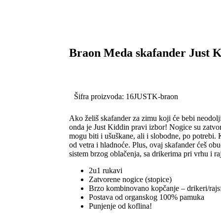
Braon Meda skafander Just K
Šifra proizvoda:
16JUSTK-braon
Ako želiš skafander za zimu koji će bebi neodoljiv
onda je Just Kiddin pravi izbor! Nogice su zatvor
mogu biti i ušuškane, ali i slobodne, po potrebi. K
od vetra i hladnoće. Plus, ovaj skafander ćeš obu
sistem brzog oblačenja, sa drikerima pri vrhu i ra
2u1 rukavi
Zatvorene nogice (stopice)
Brzo kombinovano kopčanje – drikeri/rajsf
Postava od organskog 100% pamuka
Punjenje od koflina!