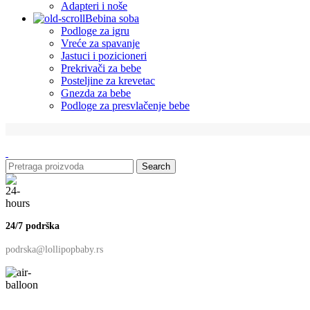
Adapteri i noše
Bebina soba
Podloge za igru
Vreće za spavanje
Jastuci i pozicioneri
Prekrivači za bebe
Posteljine za krevetac
Gnezda za bebe
Podloge za presvlačenje bebe
Search
24/7 podrška
podrska@lollipopbaby.rs