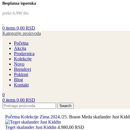
Besplatna isporuka
preko 6,990 din
0
items
0,00
RSD
Kategorije proizvoda
Početna
Akcija
Prodavnica
Kolekcije
Novo
Brendovi
Pokloni
Blog
Kontakt
0
0
items
0,00
RSD
Search
Početna
Kolekcije
Zima 2024./25.
Braon Meda skafander Just Kidd
Teget skafander Just Kiddin
4.980,00
RSD