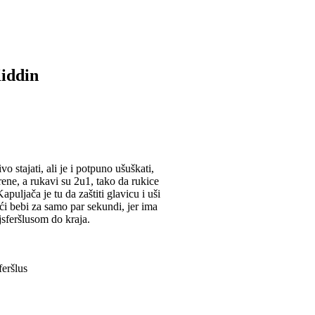
iddin
o stajati, ali je i potpuno ušuškati,
ene, a rukavi su 2u1, tako da rukice
apuljača je tu da zaštiti glavicu i uši
ći bebi za samo par sekundi, jer ima
jsferšlusom do kraja.
eršlus