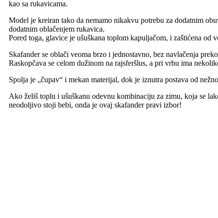
kao sa rukavicama.
Model je kreiran tako da nemamo nikakvu potrebu za dodatnim obuv
dodatnim oblačenjem rukavica.
Pored toga, glavice je ušuškana toplom kapuljačom, i zaštićena od ve
Skafander se oblači veoma brzo i jednostavno, bez navlačenja preko
Raskopčava se celom dužinom na rajsferšlus, a pri vrhu ima nekolik
Spolja je „čupav“ i mekan materijal, dok je iznutra postava od ne
Ako želiš toplu i ušuškanu odevnu kombinaciju za zimu, koja se lako 
neodoljivo stoji bebi, onda je ovaj skafander pravi izbor!