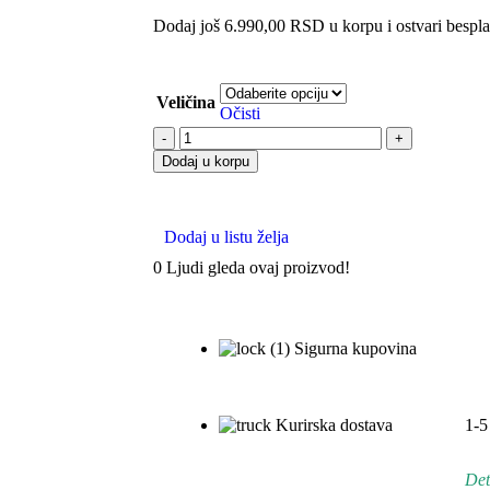
Dodaj još
6.990,00
RSD
u korpu i ostvari bespl
Veličina
Očisti
Dodaj u korpu
Dodaj u listu želja
0
Ljudi gleda ovaj proizvod!
Sigurna kupovina
Kurirska dostava
1-5
Det