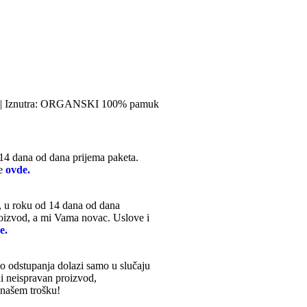
lin | Iznutra: ORGANSKI 100% pamuk
14 dana od dana prijema paketa.
te
ovde.
), u roku od 14 dana od dana
roizvod, a mi Vama novac. Uslove i
e.
o odstupanja dolazi samo u slučaju
li neispravan proizvod,
 našem trošku!