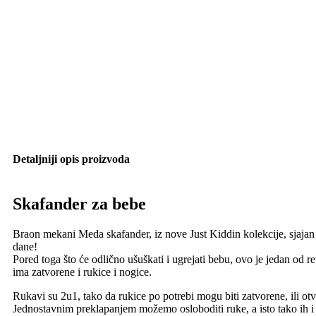
Detaljniji opis proizvoda
Skafander za bebe
Braon mekani Meda skafander, iz nove Just Kiddin kolekcije, sjajan
dane!
Pored toga što će odlično ušuškati i ugrejati bebu, ovo je jedan od r
ima zatvorene i rukice i nogice.
Rukavi su 2u1, tako da rukice po potrebi mogu biti zatvorene, ili ot
Jednostavnim preklapanjem možemo osloboditi ruke, a isto tako ih i