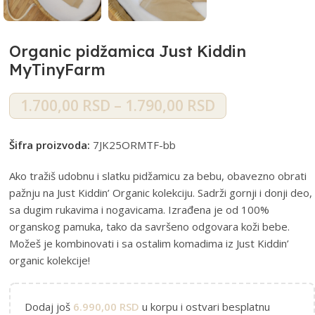
Organic pidžamica Just Kiddin
MyTinyFarm
1.700,00
RSD
–
1.790,00
RSD
Šifra proizvoda:
7JK25ORMTF-bb
Ako tražiš udobnu i slatku pidžamicu za bebu, obavezno obrati
pažnju na Just Kiddin’ Organic kolekciju. Sadrži gornji i donji deo,
sa dugim rukavima i nogavicama. Izrađena je od 100%
organskog pamuka, tako da savršeno odgovara koži bebe.
Možeš je kombinovati i sa ostalim komadima iz Just Kiddin’
organic kolekcije!
Dodaj još
6.990,00
RSD
u korpu i ostvari besplatnu