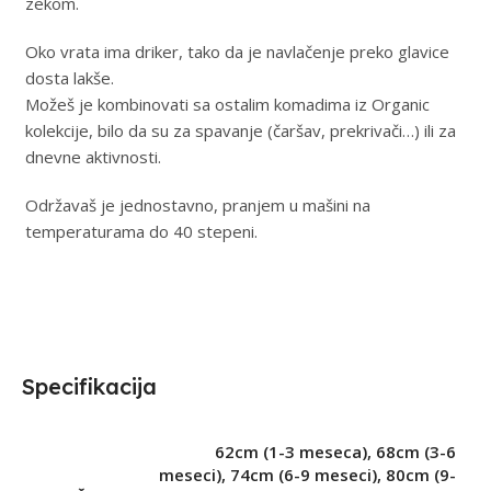
zekom.
Oko vrata ima driker, tako da je navlačenje preko glavice
dosta lakše.
Možeš je kombinovati sa ostalim komadima iz Organic
kolekcije, bilo da su za spavanje (čaršav, prekrivači…) ili za
dnevne aktivnosti.
Održavaš je jednostavno, pranjem u mašini na
temperaturama do 40 stepeni.
Specifikacija
62cm (1-3 meseca)
,
68cm (3-6
meseci)
,
74cm (6-9 meseci)
,
80cm (9-