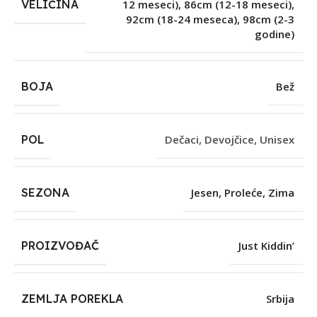
VELIČINA
12 meseci)
,
86cm (12-18 meseci)
,
92cm (18-24 meseca)
,
98cm (2-3
godine)
BOJA
Bež
POL
Dečaci
,
Devojčice
,
Unisex
SEZONA
Jesen
,
Proleće
,
Zima
PROIZVOĐAČ
Just Kiddin’
ZEMLJA POREKLA
Srbija