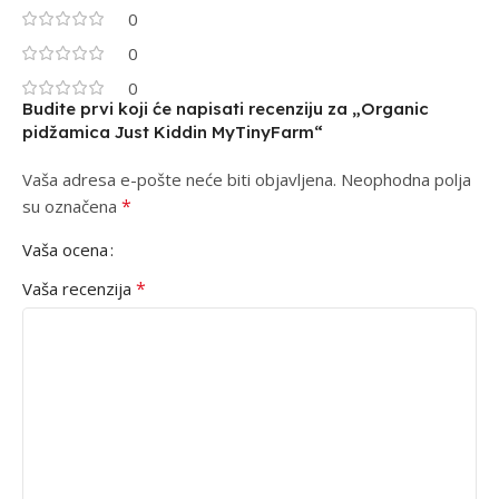
0
0
0
Budite prvi koji će napisati recenziju za „Organic
pidžamica Just Kiddin MyTinyFarm“
Vaša adresa e-pošte neće biti objavljena.
Neophodna polja
*
su označena
Vaša ocena
*
Vaša recenzija