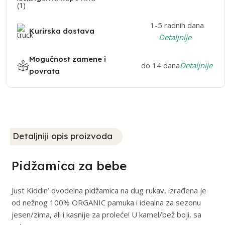
1-5 radnih dana
Kurirska dostava
Detaljnije
Mogućnost zamene i
do 14 dana
Detaljnije
povrata
Detaljniji opis proizvoda
Pidžamica za bebe
Just Kiddin’ dvodelna pidžamica na dug rukav, izrađena je
od nežnog 100% ORGANIC pamuka i idealna za sezonu
jesen/zima, ali i kasnije za proleće! U kamel/bež boji, sa