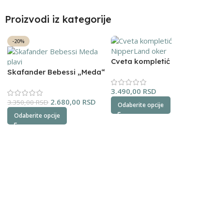
Proizvodi iz kategorije
-20%
Cveta kompletić
NipperLand (oker)
Skafander Bebessi „Meda“
(plavi)
3.490,00
RSD
2.680,00
RSD
3.350,00
RSD
Odaberite opcije
Odaberite opcije