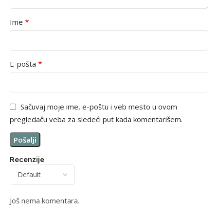
*
Ime
*
E-pošta
Sačuvaj moje ime, e-poštu i veb mesto u ovom
pregledaču veba za sledeći put kada komentarišem.
Recenzije
Još nema komentara.