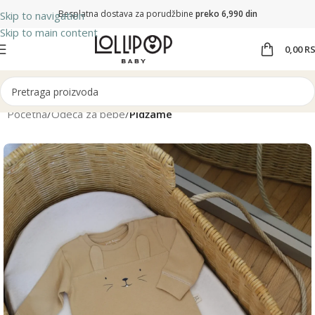
Besplatna dostava za porudžbine
preko 6,990 din
Skip to navigation
Skip to main content
0,00
R
Početna
Odeća za bebe
Pidžame