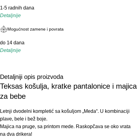
1-5 radnih dana
Detaljnije
Mogućnost zamene i povrata
do 14 dana
Detaljnije
Detaljniji opis proizvoda
Teksas košulja, kratke pantalonice i majica
za bebe
Letnji dvodelni kompletić sa košuljom „Meda“. U kombinaciji
plave, bele i bež boje.
Majica na pruge, sa printom mede. Raskopčava se oko vrata
na dva drikera!