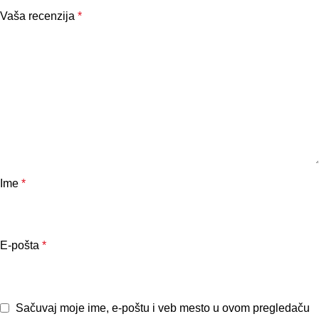
Vaša recenzija
*
Ime
*
E-pošta
*
Sačuvaj moje ime, e-poštu i veb mesto u ovom pregledaču