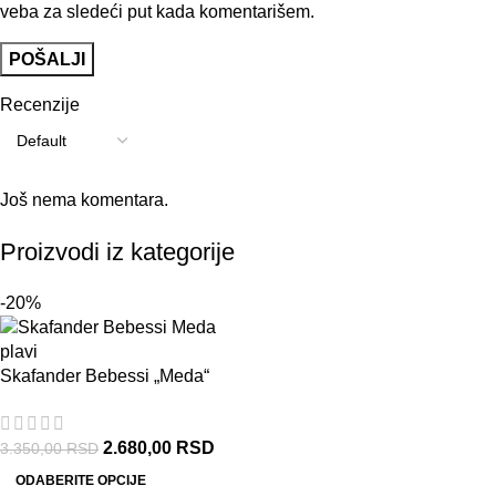
veba za sledeći put kada komentarišem.
Recenzije
Još nema komentara.
Proizvodi iz kategorije
-20%
Skafander Bebessi „Meda“
(plavi)
2.680,00
RSD
3.350,00
RSD
ODABERITE OPCIJE