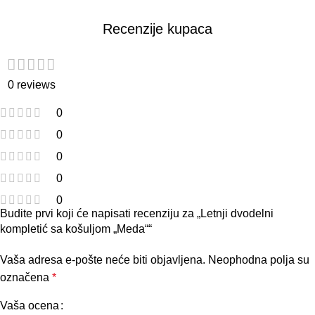
Recenzije kupaca
0 reviews
0
0
0
0
0
Budite prvi koji će napisati recenziju za „Letnji dvodelni
kompletić sa košuljom „Meda““
Vaša adresa e-pošte neće biti objavljena.
Neophodna polja su
označena
*
Vaša ocena