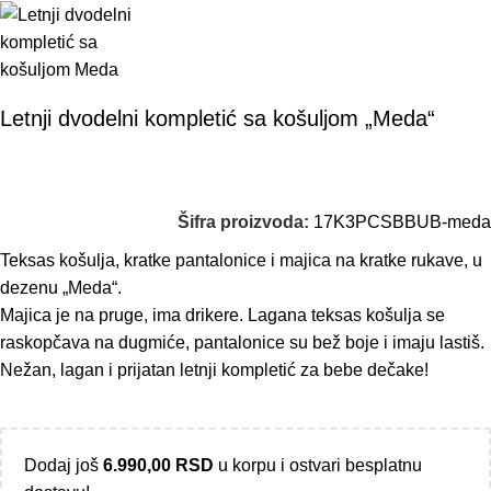
Letnji dvodelni kompletić sa košuljom „Meda“
Šifra proizvoda:
17K3PCSBBUB-meda
Teksas košulja, kratke pantalonice i majica na kratke rukave, u
dezenu „Meda“.
Majica je na pruge, ima drikere. Lagana teksas košulja se
raskopčava na dugmiće, pantalonice su bež boje i imaju lastiš.
Nežan, lagan i prijatan letnji kompletić za bebe dečake!
Dodaj još
6.990,00
RSD
u korpu i ostvari besplatnu