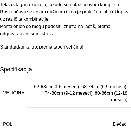
Teksas lagana košulja, takođe se nalazi u ovom kompletu.
Raskopčava se celom dužinom i vrlo je praktična, ali i uklopiva
uz različite kombinacije!
Pantalonice se mogu podesiti iznutra na lastiš, prema
odgovarajućoj širini struka.
Standardan kalup, prema
tabeli veličina
!
Specifikacija
62-68cm (3-6 meseci)
,
68-74cm (6-9 meseci)
,
VELIČINA
74-80cm (9-12 meseci)
,
80-86cm (12-18
meseci)
POL
Dečaci