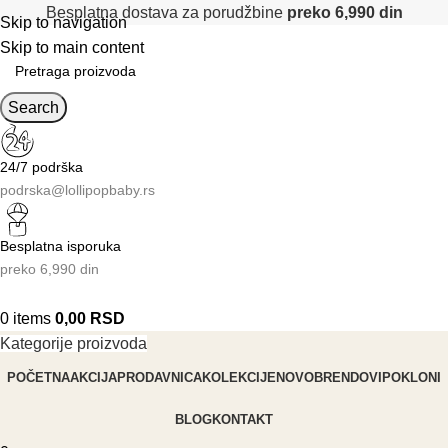
Besplatna dostava za porudžbine
preko 6,990 din
Skip to navigation
Skip to main content
Search
24/7 podrška
podrska@lollipopbaby.rs
Besplatna isporuka
preko 6,990 din
0
items
0,00
RSD
Kategorije proizvoda
POČETNA
AKCIJA
PRODAVNICA
KOLEKCIJE
NOVO
BRENDOVI
POKLONI
BLOG
KONTAKT