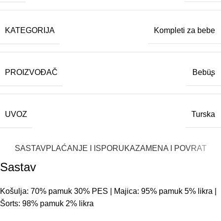
KATEGORIJA
Kompleti za bebe
PROIZVOĐAČ
Bebüʂ
UVOZ
Turska
SASTAV
PLAĆANJE I ISPORUKA
ZAMENA I POVRAT
Sastav
Košulja: 70% pamuk 30% PES | Majica: 95% pamuk 5% likra |
Šorts: 98% pamuk 2% likra