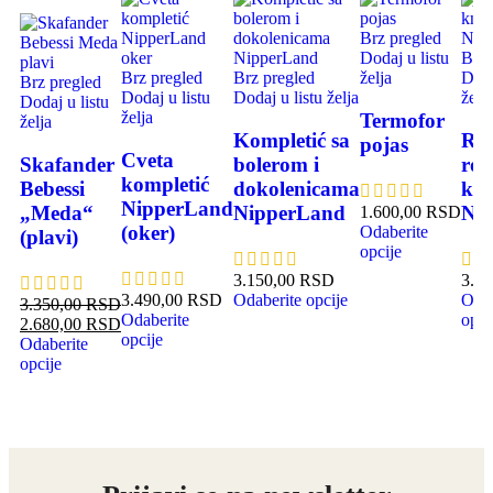
-20%
Brz pregled
Dodaj u listu
Brz 
Brz pregled
Brz pregled
želja
Doda
Brz pregled
Dodaj u listu
Dodaj u listu želja
želja
Dodaj u listu
želja
Termofor
želja
Kompletić sa
Reb
pojas
Cveta
Skafander
bolerom i
roz
kompletić
Bebessi
dokolenicama
kom
NipperLand
„Meda“
NipperLand
Ni
1.600,00
RSD
(oker)
Odaberite
(plavi)
opcije
3.150,00
RSD
3.7
3.490,00
RSD
Odaberite opcije
Odab
3.350,00
RSD
Odaberite
opci
2.680,00
RSD
opcije
Odaberite
opcije