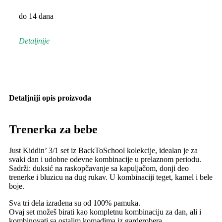
do 14 dana
Detaljnije
Detaljniji opis proizvoda
Trenerka za bebe
Just Kiddin’ 3/1 set iz BackToSchool kolekcije, idealan je za
svaki dan i udobne odevne kombinacije u prelaznom periodu.
Sadrži: duksić na raskopčavanje sa kapuljačom, donji deo
trenerke i bluzicu na dug rukav. U kombinaciji teget, kamel i bele
boje.
Sva tri dela izrađena su od 100% pamuka.
Ovaj set možeš birati kao kompletnu kombinaciju za dan, ali i
kombinovati sa ostalim komadima iz garderobera.