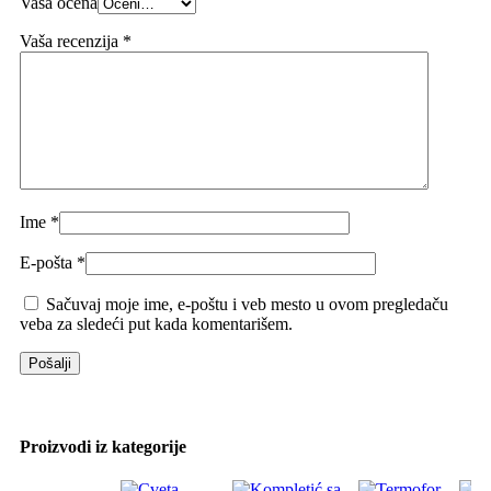
Vaša ocena
Vaša recenzija
*
Ime
*
E-pošta
*
Sačuvaj moje ime, e-poštu i veb mesto u ovom pregledaču
veba za sledeći put kada komentarišem.
Proizvodi iz kategorije