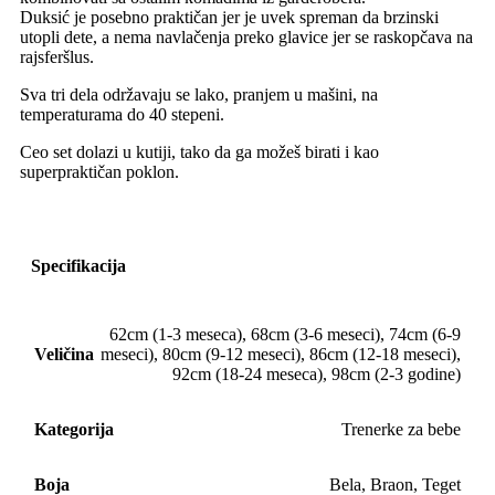
Duksić je posebno praktičan jer je uvek spreman da brzinski
utopli dete, a nema navlačenja preko glavice jer se raskopčava na
rajsferšlus.
Sva tri dela održavaju se lako, pranjem u mašini, na
temperaturama do 40 stepeni.
Ceo set dolazi u kutiji, tako da ga možeš birati i kao
superpraktičan poklon.
Specifikacija
62cm (1-3 meseca)
,
68cm (3-6 meseci)
,
74cm (6-9
Veličina
meseci)
,
80cm (9-12 meseci)
,
86cm (12-18 meseci)
,
92cm (18-24 meseca)
,
98cm (2-3 godine)
Kategorija
Trenerke za bebe
Boja
Bela
,
Braon
,
Teget