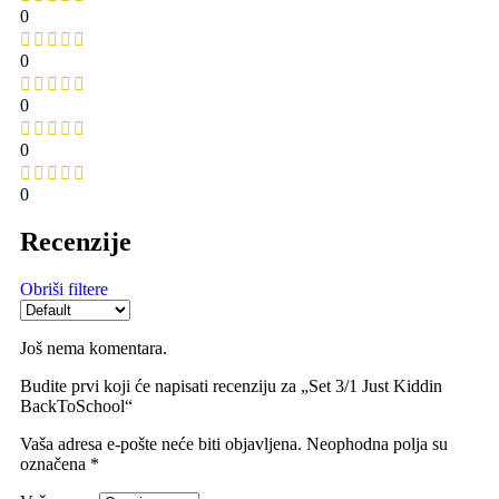
0
0
0
0
0
Recenzije
Obriši filtere
Još nema komentara.
Budite prvi koji će napisati recenziju za „Set 3/1 Just Kiddin
BackToSchool“
Vaša adresa e-pošte neće biti objavljena.
Neophodna polja su
označena
*