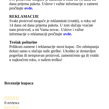
dana prijema paketa. Uslove i važne informacije o zameni
pročitajte
ovde.
REKLAMACIJE
Svaki proizvod moguće je reklamirati (vratiti), u roku od
14 dana od dana prijema paketa. U tom slučaju vraćate
nam proizvod, a mi Vama novac. Uslove i važne
informacije o reklamaciji pročitajte
ovde.
Trošak poštarine
Prilikom zamene i reklamacije snosi kupac. Do odstupanja
dolazi samo u slučaju naše greške. Ukoliko je dostavljen
pogrešan ili neispravan proizvod, zamenićemo ga ili vratiti
u najkraćem roku, o našem trošku!
Recenzije kupaca
0 reviews