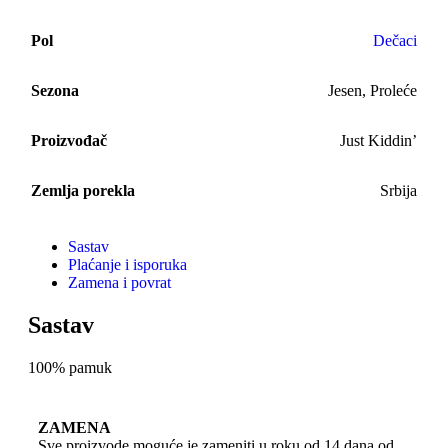
Pol
Dečaci
Sezona
Jesen
,
Proleće
Proizvođač
Just Kiddin’
Zemlja porekla
Srbija
Sastav
Plaćanje i isporuka
Zamena i povrat
Sastav
100% pamuk
ZAMENA
Sve proizvode moguće je zameniti u roku od 14 dana od