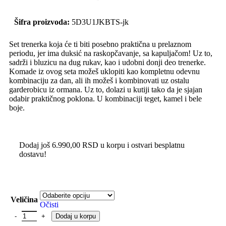
Šifra proizvoda:
5D3U1JKBTS-jk
Set trenerka koja će ti biti posebno praktična u prelaznom
periodu, jer ima duksić na raskopčavanje, sa kapuljačom! Uz to,
sadrži i bluzicu na dug rukav, kao i udobni donji deo trenerke.
Komade iz ovog seta možeš uklopiti kao kompletnu odevnu
kombinaciju za dan, ali ih možeš i kombinovati uz ostalu
garderobicu iz ormana. Uz to, dolazi u kutiji tako da je sjajan
odabir praktičnog poklona. U kombinaciji teget, kamel i bele
boje.
Dodaj još
6.990,00
RSD
u korpu i ostvari besplatnu
dostavu!
Veličina
Očisti
Dodaj u korpu