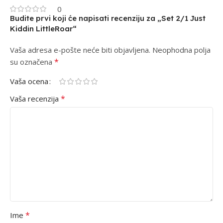
0
Budite prvi koji će napisati recenziju za „Set 2/1 Just
Kiddin LittleRoar“
Vaša adresa e-pošte neće biti objavljena.
Alternative:
Neophodna polja
*
su označena
Vaša ocena
*
Vaša recenzija
*
Ime