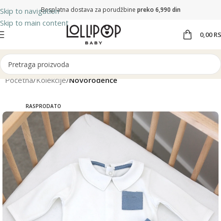
Besplatna dostava za porudžbine
preko 6,990 din
Skip to navigation
Skip to main content
0,00
R
Početna
Kolekcije
Novorođenče
RASPRODATO