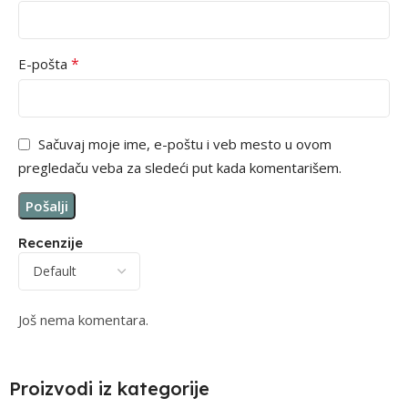
*
E-pošta
Sačuvaj moje ime, e-poštu i veb mesto u ovom
pregledaču veba za sledeći put kada komentarišem.
Recenzije
Još nema komentara.
Proizvodi iz kategorije