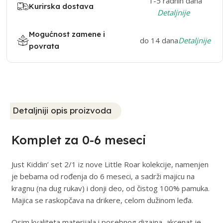
1-5 radnih dana
Kurirska dostava
Detaljnije
Mogućnost zamene i
do 14 dana
Detaljnije
povrata
Detaljniji opis proizvoda
Komplet za 0-6 meseci
Just Kiddin’ set 2/1 iz nove Little Roar kolekcije, namenjen
je bebama od rođenja do 6 meseci, a sadrži majicu na
kragnu (na dug rukav) i donji deo, od čistog 100% pamuka.
Majica se raskopčava na drikere, celom dužinom leđa.
Osim kvaliteta materijala i posebnog dizajna, akcenat je