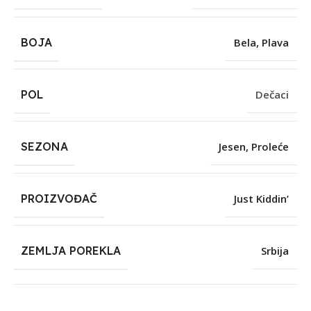
BOJA
Bela
,
Plava
POL
Dečaci
SEZONA
Jesen
,
Proleće
PROIZVOĐAČ
Just Kiddin’
ZEMLJA POREKLA
Srbija