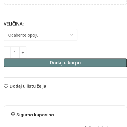
VELIČINA
Alternative:
Dodaj u korpu
Dodaj u listu želja
Sigurna kupovina