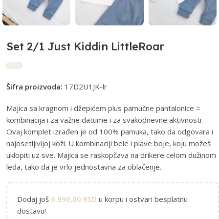
Set 2/1 Just Kiddin LittleRoar
Šifra proizvoda:
17D2U1JK-lr
Majica sa kragnom i džepićem plus pamučne pantalonice =
kombinacija i za važne datume i za svakodnevne aktivnosti.
Ovaj komplet izrađen je od 100% pamuka, tako da odgovara i
najosetljivijoj koži. U kombinaciji bele i plave boje, koju možeš
uklopiti uz sve. Majica se raskopčava na drikere celom dužinom
leđa, tako da je vrlo jednostavna za oblačenje.
Dodaj još
6.990,00
RSD
u korpu i ostvari besplatnu
dostavu!