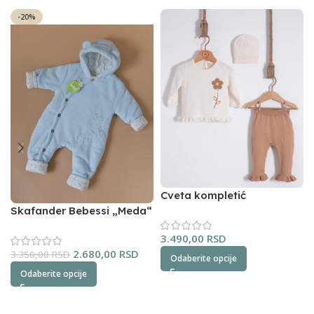
-20%
Cveta kompletić
NipperLand (oker)
Skafander Bebessi „Meda“
(plavi)
3.490,00
RSD
2.680,00
RSD
3.350,00
RSD
Odaberite opcije
Odaberite opcije