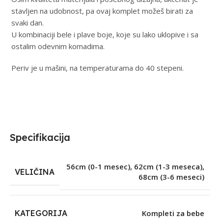
stavljen na udobnost, pa ovaj komplet možeš birati za
svaki dan.
U kombinaciji bele i plave boje, koje su lako uklopive i sa
ostalim odevnim komadima.
Periv je u mašini, na temperaturama do 40 stepeni.
Specifikacija
56cm (0-1 mesec)
,
62cm (1-3 meseca)
,
VELIČINA
68cm (3-6 meseci)
KATEGORIJA
Kompleti za bebe