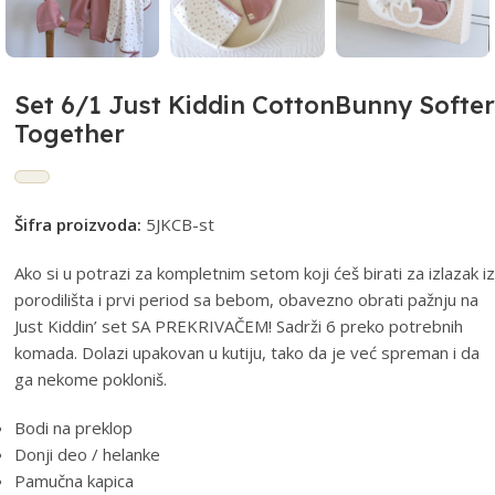
Set 6/1 Just Kiddin CottonBunny Softer
Together
Šifra proizvoda:
5JKCB-st
Ako si u potrazi za kompletnim setom koji ćeš birati za izlazak iz
porodilišta i prvi period sa bebom, obavezno obrati pažnju na
Just Kiddin’ set SA PREKRIVAČEM! Sadrži 6 preko potrebnih
komada. Dolazi upakovan u kutiju, tako da je već spreman i da
ga nekome pokloniš.
Bodi na preklop
Donji deo / helanke
Pamučna kapica