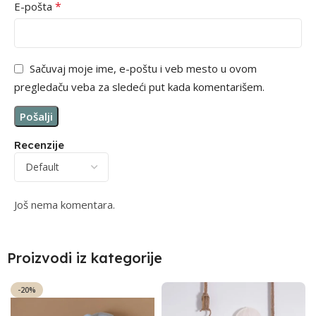
*
E-pošta
Sačuvaj moje ime, e-poštu i veb mesto u ovom
pregledaču veba za sledeći put kada komentarišem.
Recenzije
Još nema komentara.
Proizvodi iz kategorije
-20%