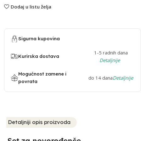
Dodaj u listu želja
Sigurna kupovina
1-5 radnih dana
Kurirska dostava
Detaljnije
Mogućnost zamene i
do 14 dana
Detaljnije
povrata
Detaljniji opis proizvoda
Set za novorođenče