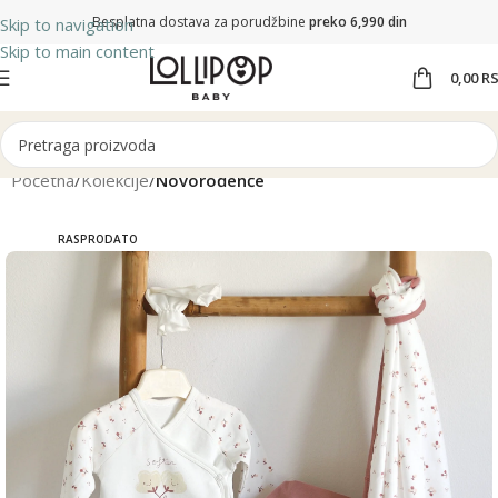
Besplatna dostava za porudžbine
preko 6,990 din
Skip to navigation
Skip to main content
0,00
R
Početna
Kolekcije
Novorođenče
RASPRODATO