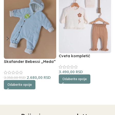
Cveta kompletić
NipperLand (oker)
Skafander Bebessi „Meda“
(plavi)
3.490,00
RSD
2.680,00
RSD
3.350,00
RSD
Odaberite opcije
Odaberite opcije