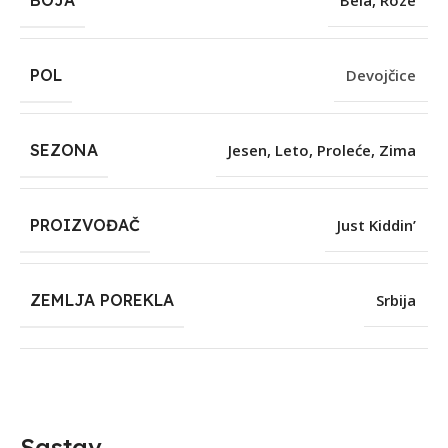
BOJA
Bela
,
Roze
POL
Devojčice
SEZONA
Jesen
,
Leto
,
Proleće
,
Zima
PROIZVOĐAČ
Just Kiddin’
ZEMLJA POREKLA
Srbija
Sastav