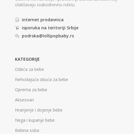
olakšavaju svakodnevnu rutinu.
internet prodavnica
isporuka na teritoriji Srbije
podrska@lollipopbaby.rs
KATEGORIJE
Odeća za bebe
Nehodajuća obuća za bebe
Oprema za bebe
Aksesoari
Hranjenje i dojenje bebe
Nega i kupanje bebe
Bebina soba