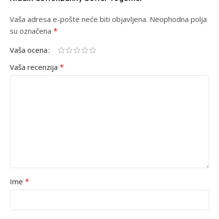
Vaša adresa e-pošte neće biti objavljena.
Alternative:
Neophodna polja
*
su označena
Vaša ocena
*
Vaša recenzija
*
Ime