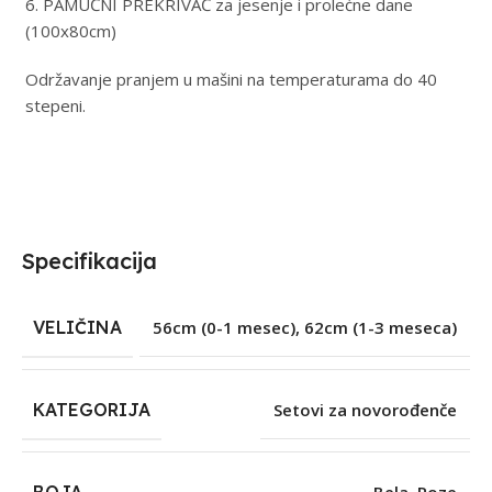
6. PAMUČNI PREKRIVAČ za jesenje i prolećne dane
(100x80cm)
Održavanje pranjem u mašini na temperaturama do 40
stepeni.
Specifikacija
VELIČINA
56cm (0-1 mesec)
,
62cm (1-3 meseca)
KATEGORIJA
Setovi za novorođenče