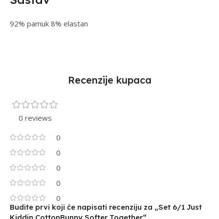
92% pamuk 8% elastan
Recenzije kupaca
0 reviews
0
0
0
0
0
Budite prvi koji će napisati recenziju za „Set 6/1 Just
Kiddin CottonBunny Softer Together“