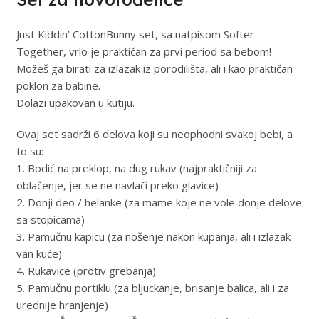
Just Kiddin’ CottonBunny set, sa natpisom Softer
Together, vrlo je praktičan za prvi period sa bebom!
Možeš ga birati za izlazak iz porodilišta, ali i kao praktičan
poklon za babine.
Dolazi upakovan u kutiju.
Ovaj set sadrži 6 delova koji su neophodni svakoj bebi, a
to su:
1. Bodić na preklop, na dug rukav (najpraktičniji za
oblačenje, jer se ne navlači preko glavice)
2. Donji deo / helanke (za mame koje ne vole donje delove
sa stopicama)
3. Pamučnu kapicu (za nošenje nakon kupanja, ali i izlazak
van kuće)
4. Rukavice (protiv grebanja)
5. Pamučnu portiklu (za bljuckanje, brisanje balica, ali i za
urednije hranjenje)