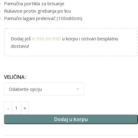
Pamučna portikla za brisanje
Rukavice protiv grebanja po licu
Pamučni lagani prekrivač (100x80cm)
Dodaj još
6.990,00
RSD
u korpu i ostvari besplatnu
dostavu!
VELIČINA
Alternative:
Dodaj u korpu