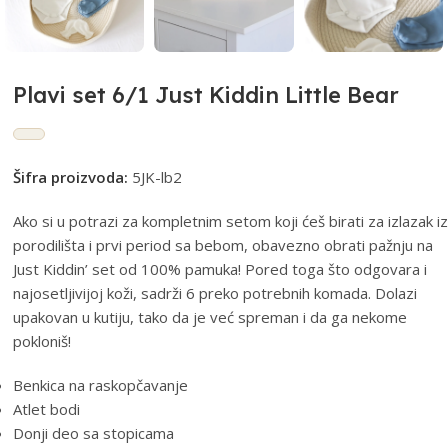
Plavi set 6/1 Just Kiddin Little Bear
Šifra proizvoda:
5JK-lb2
Ako si u potrazi za kompletnim setom koji ćeš birati za izlazak iz
porodilišta i prvi period sa bebom, obavezno obrati pažnju na
Just Kiddin’ set od 100% pamuka! Pored toga što odgovara i
najosetljivijoj koži, sadrži 6 preko potrebnih komada. Dolazi
upakovan u kutiju, tako da je već spreman i da ga nekome
pokloniš!
Benkica na raskopčavanje
Atlet bodi
Donji deo sa stopicama