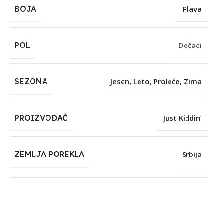
BOJA
Plava
POL
Dečaci
SEZONA
Jesen
,
Leto
,
Proleće
,
Zima
PROIZVOĐAČ
Just Kiddin’
ZEMLJA POREKLA
Srbija