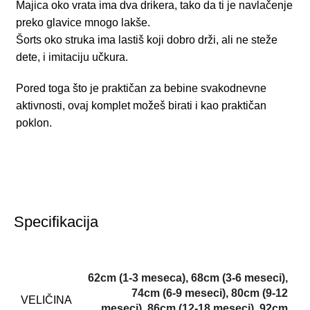
Majica oko vrata ima dva drikera, tako da ti je navlačenje
preko glavice mnogo lakše.
Šorts oko struka ima lastiš koji dobro drži, ali ne steže
dete, i imitaciju učkura.
Pored toga što je praktičan za bebine svakodnevne
aktivnosti, ovaj komplet možeš birati i kao praktičan
poklon.
Specifikacija
62cm (1-3 meseca)
,
68cm (3-6 meseci)
,
74cm (6-9 meseci)
,
80cm (9-12
VELIČINA
meseci)
,
86cm (12-18 meseci)
,
92cm