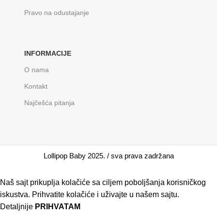
Pravo na odustajanje
INFORMACIJE
O nama
Kontakt
Najčešća pitanja
Lollipop Baby 2025. / sva prava zadržana
Naš sajt prikuplja kolačiće sa ciljem poboljšanja korisničkog
iskustva. Prihvatite kolačiće i uživajte u našem sajtu.
Detaljnije
PRIHVATAM