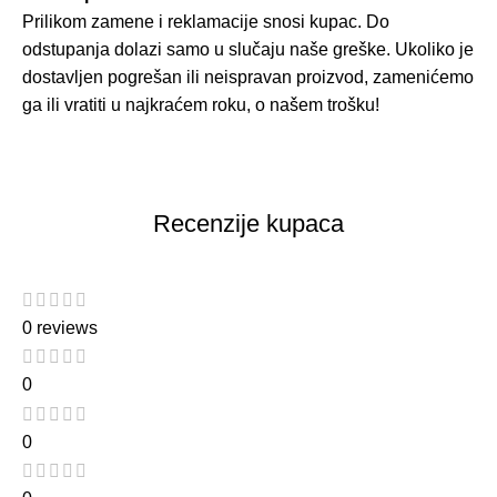
Prilikom zamene i reklamacije snosi kupac. Do
odstupanja dolazi samo u slučaju naše greške. Ukoliko je
dostavljen pogrešan ili neispravan proizvod, zamenićemo
ga ili vratiti u najkraćem roku, o našem trošku!
Recenzije kupaca
0 reviews
0
0