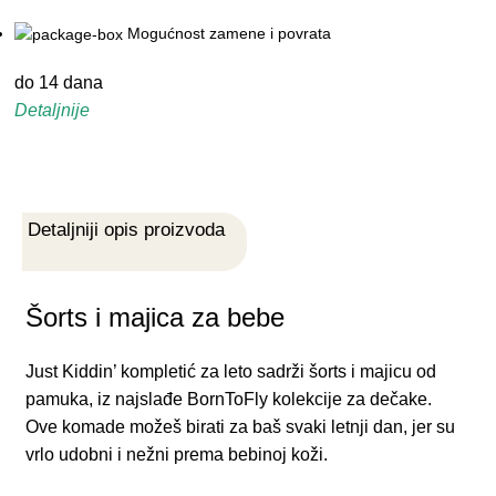
Mogućnost zamene i povrata
do 14 dana
Detaljnije
Detaljniji opis proizvoda
Šorts i majica za bebe
Just Kiddin’ kompletić za leto sadrži šorts i majicu od
pamuka, iz najslađe BornToFly kolekcije za dečake.
Ove komade možeš birati za baš svaki letnji dan, jer su
vrlo udobni i nežni prema bebinoj koži.