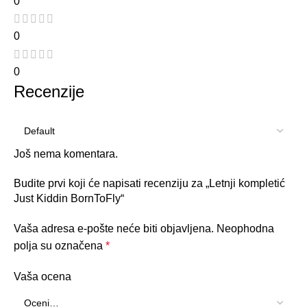
0
0
0
Recenzije
Još nema komentara.
Budite prvi koji će napisati recenziju za „Letnji kompletić
Just Kiddin BornToFly“
Vaša adresa e-pošte neće biti objavljena.
Neophodna
polja su označena
*
Vaša ocena