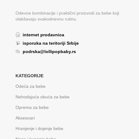
Odevne kombinacije i praktični proizvodi za bebe koji
olakšavaju svakodnevnu rutinu.
internet prodavnica
isporuka na teritoriji Srbije
podrska@lollipopbaby.rs
KATEGORIJE
Odeća za bebe
Nehodajuća obuća za bebe
Oprema za bebe
Aksesoari
Hranjenje i dojenje bebe
Nega i kupanje bebe