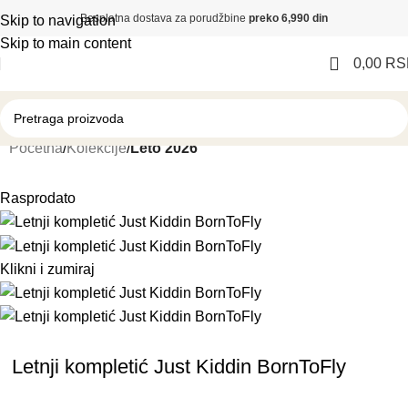
Besplatna dostava za porudžbine
preko 6,990 din
Skip to navigation
Skip to main content
0,00
RS
Početna
Kolekcije
Leto 2026
Rasprodato
Klikni i zumiraj
Letnji kompletić Just Kiddin BornToFly