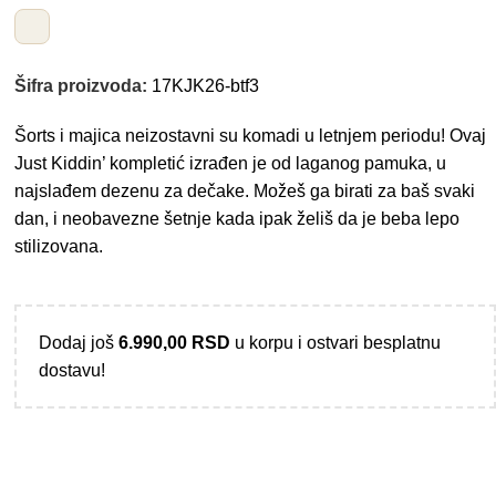
Šifra proizvoda:
17KJK26-btf3
Šorts i majica neizostavni su komadi u letnjem periodu! Ovaj
Just Kiddin’ kompletić izrađen je od laganog pamuka, u
najslađem dezenu za dečake. Možeš ga birati za baš svaki
dan, i neobavezne šetnje kada ipak želiš da je beba lepo
stilizovana.
Dodaj još
6.990,00
RSD
u korpu i ostvari besplatnu
dostavu!