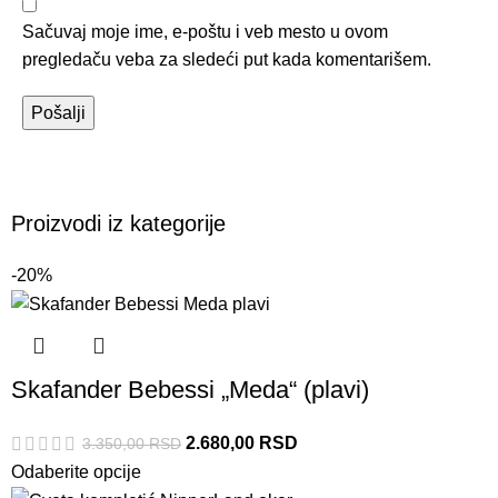
Sačuvaj moje ime, e-poštu i veb mesto u ovom
pregledaču veba za sledeći put kada komentarišem.
Proizvodi iz kategorije
-20%
Skafander Bebessi „Meda“ (plavi)
2.680,00
RSD
3.350,00
RSD
Odaberite opcije