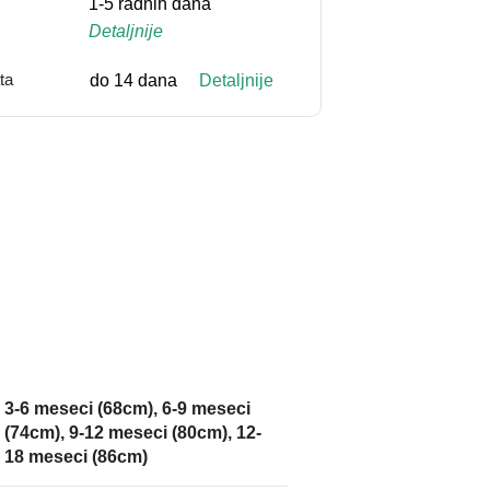
1-5 radnih dana
Detaljnije
ta
do 14 dana
Detaljnije
3-6 meseci (68cm)
,
6-9 meseci
(74cm)
,
9-12 meseci (80cm)
,
12-
18 meseci (86cm)