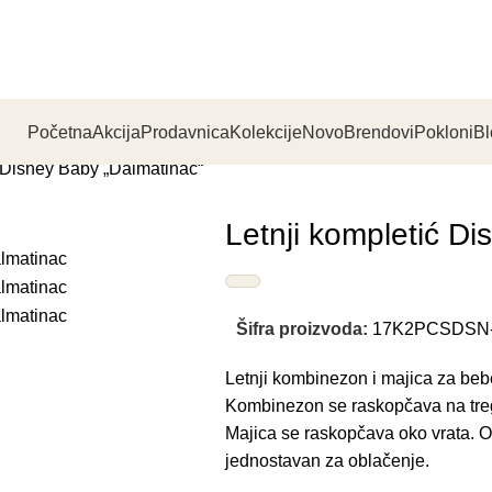
Početna
Akcija
Prodavnica
Kolekcije
Novo
Brendovi
Pokloni
Bl
ć Disney Baby „Dalmatinac“
Letnji kompletić D
Šifra proizvoda:
17K2PCSDSN-d
Letnji kombinezon i majica za be
Kombinezon se raskopčava na trege
Majica se raskopčava oko vrata. O
jednostavan za oblačenje.