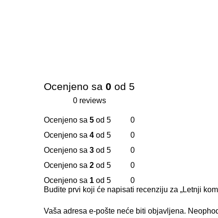
Ocenjeno sa
0
od 5
0 reviews
Ocenjeno sa
5
od 5
0
Ocenjeno sa
4
od 5
0
Ocenjeno sa
3
od 5
0
Ocenjeno sa
2
od 5
0
Ocenjeno sa
1
od 5
0
Budite prvi koji će napisati recenziju za „Letnji k
Vaša adresa e-pošte neće biti objavljena.
Neophod