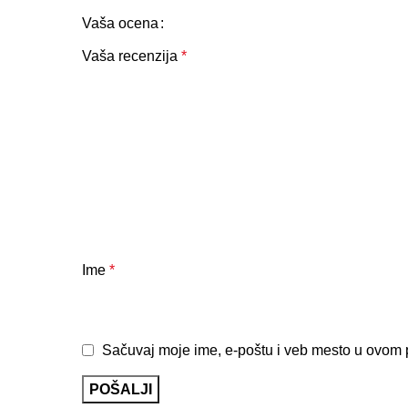
Vaša ocena
Vaša recenzija
*
Ime
*
Sačuvaj moje ime, e-poštu i veb mesto u ovom 