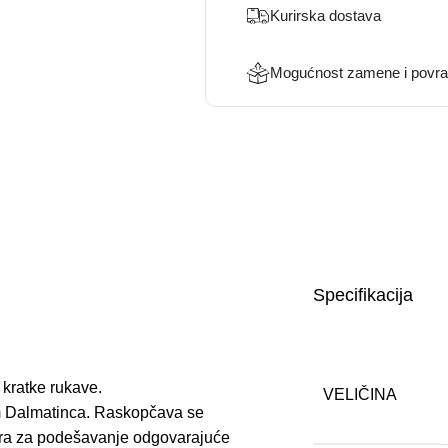
Kurirska dostava
Mogućnost zamene i povra
Specifikacija
kratke rukave.
VELIČINA
kom Dalmatinca. Raskopčava se
kera za podešavanje odgovarajuće