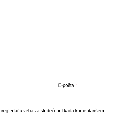
E-pošta
*
pregledaču veba za sledeći put kada komentarišem.