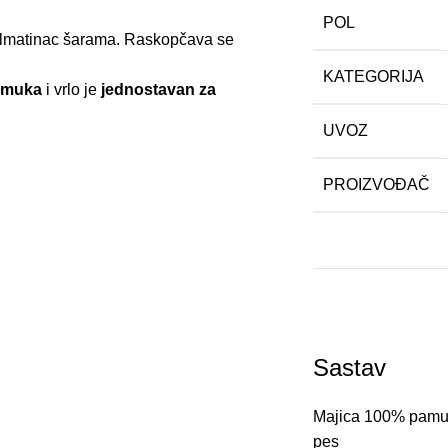
POL
Dalmatinac šarama. Raskopčava se
KATEGORIJA
amuka
i vrlo je
jednostavan za
UVOZ
PROIZVOĐAČ
Sastav
Majica 100% pamu
pes