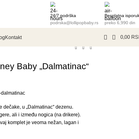
24/7 podrška
Besplatna isporu
podrska@lollipopbaby.rs
preko 6,990 din
0,00
RS
og
Kontakt
isney Baby „Dalmatinac“
almatinac
be dečake, u „Dalmatinac“ dezenu.
re, ali i između nogica (na drikere).
vaj komplet je veoma nežan, lagan i