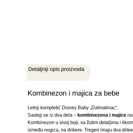
Detaljniji opis proizvoda
Kombinezon i majica za bebe
Letnji kompletić Disney Baby „Dalmatinac“.
Sastoji se iz dva dela –
kombinezona i majice
na 
Kombinezon u sivoj boji, sa žutim detaljima i li
između nogica, na drikere. Tregeri imaju dva dri