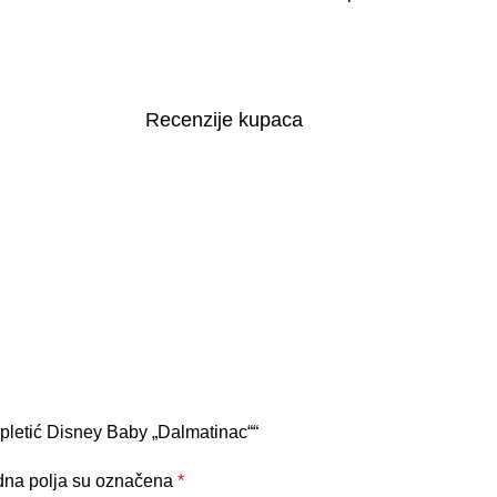
Recenzije kupaca
ompletić Disney Baby „Dalmatinac““
na polja su označena
*