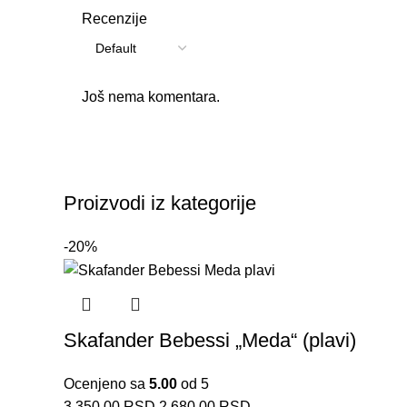
Recenzije
Još nema komentara.
Proizvodi iz kategorije
-20%
Skafander Bebessi „Meda“ (plavi)
Ocenjeno sa
5.00
od 5
3.350,00
RSD
2.680,00
RSD