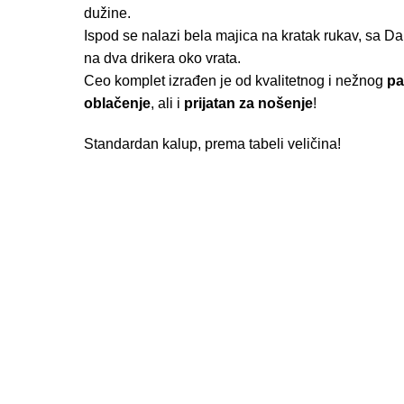
dužine.
Ispod se nalazi bela majica na kratak rukav, sa 
na dva drikera oko vrata.
Ceo komplet izrađen je od kvalitetnog i nežnog
p
oblačenje
, ali i
prijatan za nošenje
!
Standardan kalup, prema
tabeli veličina
!