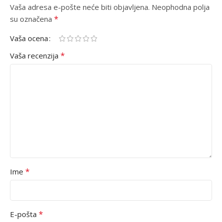
Vaša adresa e-pošte neće biti objavljena.
Alternative:
Neophodna polja
*
su označena
Vaša ocena
*
Vaša recenzija
*
Ime
*
E-pošta