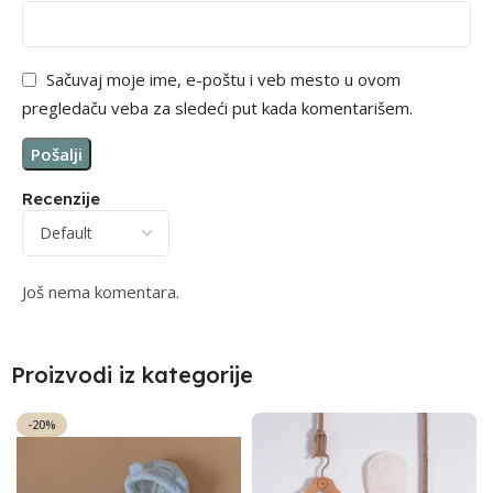
Sačuvaj moje ime, e-poštu i veb mesto u ovom
pregledaču veba za sledeći put kada komentarišem.
Recenzije
Još nema komentara.
Proizvodi iz kategorije
-20%