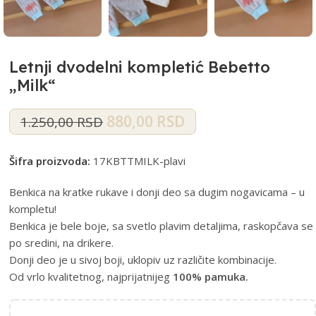
Letnji dvodelni kompletić Bebetto
„Milk“
880,00
RSD
1.250,00
RSD
Šifra proizvoda:
17KBTTMILK-plavi
Benkica na kratke rukave i donji deo sa dugim nogavicama – u
kompletu!
Benkica je bele boje, sa svetlo plavim detaljima, raskopčava se
po sredini, na drikere.
Donji deo je u sivoj boji, uklopiv uz različite kombinacije.
Od vrlo kvalitetnog, najprijatnijeg
100% pamuka.