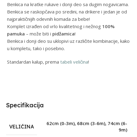
Benkica na kratke rukave i donji deo sa dugim nogavicama.
Benkica se raskopčava po sredini, na drikere i jedan je od
najpraktičnijih odevnih komada za bebe!
Komplet izrađen od vrlo kvalitetnog i nežnog
100%
pamuka
– može biti i
pidžamica
!
Benkica i donji deo su uklopivi uz različite kombinacije, kako
u kompletu, tako i posebno.
Standardan kalup, prema
tabeli veličina
!
Specifikacija
62cm (0-3m)
,
68cm (3-6m)
,
74cm (6-
VELIČINA
9m)