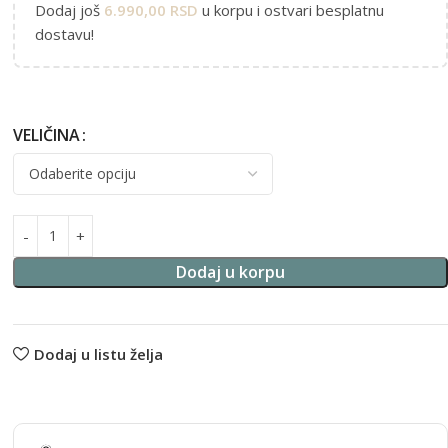
Dodaj još
6.990,00
RSD
u korpu i ostvari besplatnu
dostavu!
VELIČINA
Alternative:
Dodaj u korpu
Dodaj u listu želja