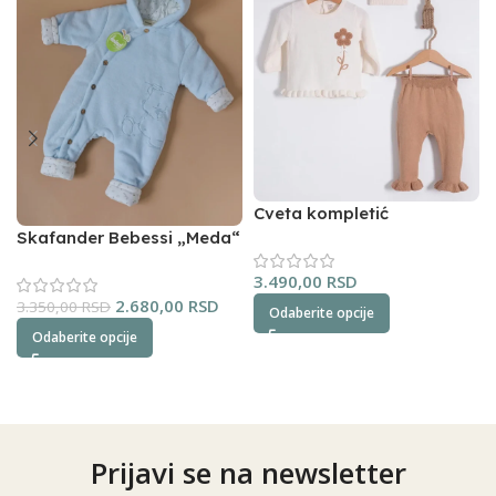
Cveta kompletić
NipperLand (oker)
Skafander Bebessi „Meda“
(plavi)
3.490,00
RSD
2.680,00
RSD
3.350,00
RSD
Odaberite opcije
Odaberite opcije
Prijavi se na newsletter