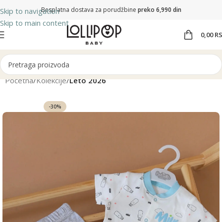
Besplatna dostava za porudžbine
preko 6,990 din
Skip to navigation
Skip to main content
0,00
R
Početna
Kolekcije
Leto 2026
-30%