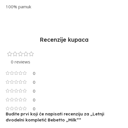
100% pamuk
Recenzije kupaca
0 reviews
0
0
0
0
0
Budite prvi koji će napisati recenziju za „Letnji
dvodelni kompletić Bebetto „Milk““