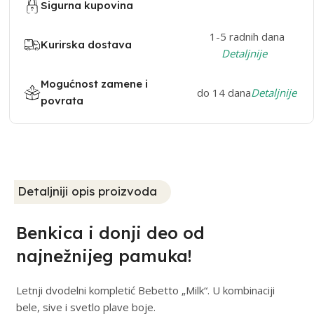
Sigurna kupovina
1-5 radnih dana
Kurirska dostava
Detaljnije
Mogućnost zamene i
do 14 dana
Detaljnije
povrata
Detaljniji opis proizvoda
Benkica i donji deo od
najnežnijeg pamuka!
Letnji dvodelni kompletić Bebetto „Milk“. U kombinaciji
bele, sive i svetlo plave boje.