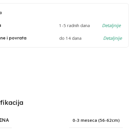
a
a
1-5 radnih dana
Detaljnije
e i povrata
do 14 dana
Detaljnije
fikacija
ČINA
0-3 meseca (56-62cm)