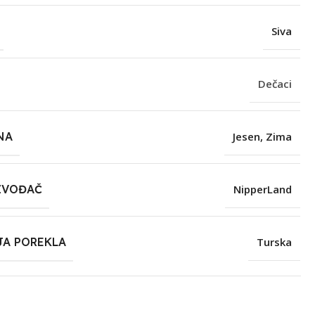
Siva
Dečaci
NA
Jesen
,
Zima
ZVOĐAČ
NipperLand
JA POREKLA
Turska