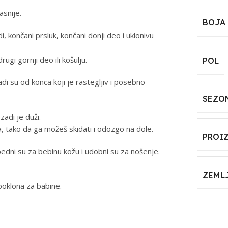
asnije.
BOJA
 končani prsluk, končani donji deo i uklonivu
ugi gornji deo ili košulju.
POL
 su od konca koji je rastegljiv i posebno
SEZO
adi je duži.
ata, tako da ga možeš skidati i odozgo na dole.
PROI
bedni su za bebinu kožu i udobni su za nošenje.
ZEML
 poklona za babine.