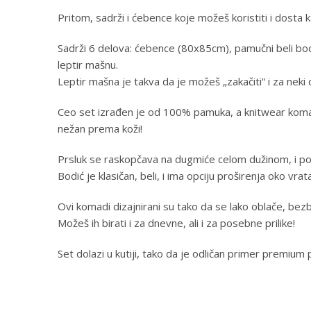
Pritom, sadrži i ćebence koje možeš koristiti i dosta k
Sadrži 6 delova: ćebence (80x85cm), pamučni beli bodi,
leptir mašnu.
Leptir mašna je takva da je možeš „zakačiti“ i za neki dr
Ceo set izrađen je od 100% pamuka, a knitwear komadi
nežan prema koži!
Prsluk se raskopčava na dugmiće celom dužinom, i poz
Bodić je klasičan, beli, i ima opciju proširenja oko vr
Ovi komadi dizajnirani su tako da se lako oblače, bez
Možeš ih birati i za dnevne, ali i za posebne prilike!
Set dolazi u kutiji, tako da je odličan primer premium