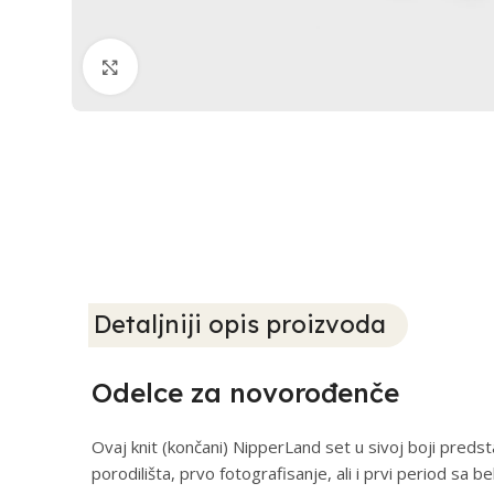
Klikni i zumiraj
Detaljniji opis proizvoda
Odelce za novorođenče
Ovaj knit (končani) NipperLand set u sivoj boji predsta
porodilišta, prvo fotografisanje, ali i prvi period sa 