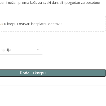
ban i nežan prema koži, za svaki dan, ali i pogodan za posebne
SD
u korpu i ostvari besplatnu dostavu!
Dodaj u korpu