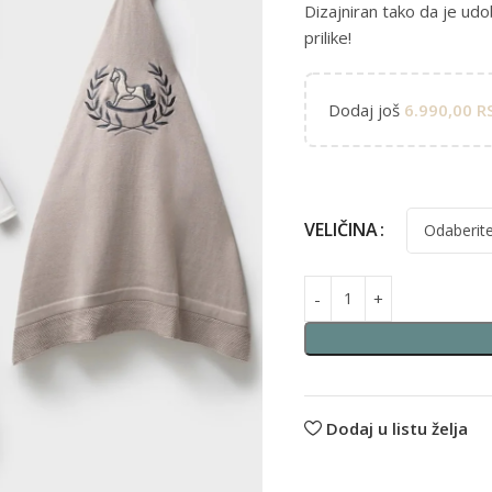
Dizajniran tako da je udo
prilike!
Dodaj još
6.990,00
R
Alternative:
VELIČINA
Dodaj u listu želja