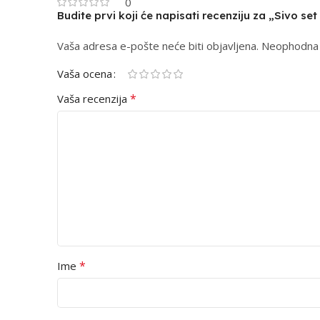
0
Budite prvi koji će napisati recenziju za „Sivo s
Vaša adresa e-pošte neće biti objavljena.
Alternative:
Neophodna 
Vaša ocena
*
Vaša recenzija
*
Ime