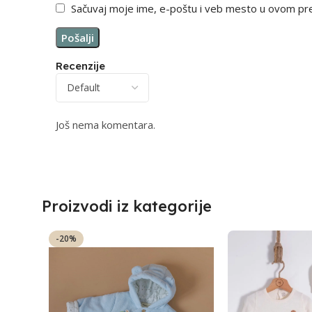
Sačuvaj moje ime, e-poštu i veb mesto u ovom pr
Recenzije
Još nema komentara.
Proizvodi iz kategorije
-20%