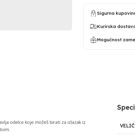
Sigurna kupovin
Kurirska dostav
Mogućnost zamen
Speci
vlja odelce koje možeš birati za izlazak iz
VELI
bebom.