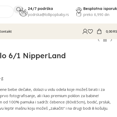
24/7 podrška
Besplatna isporu
podrska@lollipopbaby.rs
preko 6,990 din
Kontakt
0,00
R
elo 6/1 NipperLand
-g
ne bebe dečake, dolazi u vidu odela koje možeš birati i za
za prvo fotografisanje, ali i kao premium poklon za babine!
en od 100% pamuka i sadrži: ćebence (80x85cm), bodić, prsluk,
vu leptir mašnu koju možeš „zakačiti“ i na drugi bodi ili košulju.