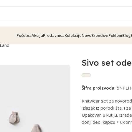
Početna
Akcija
Prodavnica
Kolekcije
Novo
Brendovi
Pokloni
Blog
rLand
Sivo set od
Šifra proizvoda:
5NPLH
Knitwear set za novorođe
izlazak iz porodilišta, i 
Upakovan u kutiju, izrađ
donji deo, kapicu + ukloni