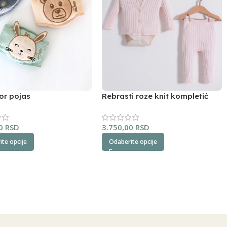
or pojas
Rebrasti roze knit kompletić
NipperLand
00
RSD
3.750,00
RSD
te opcije
Odaberite opcije