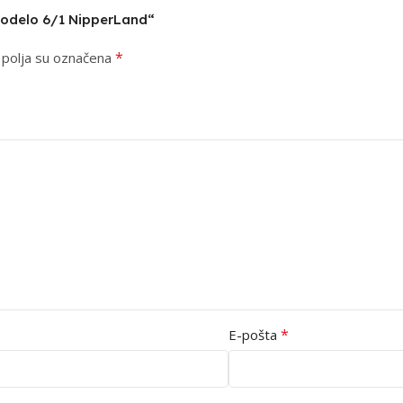
et odelo 6/1 NipperLand“
*
polja su označena
*
E-pošta