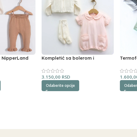
ć NipperLand
Kompletić sa bolerom i
Termof
dokolenicama NipperLand
3.150,00
RSD
1.600,
Odaberite opcije
Odaberi