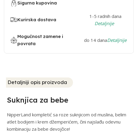
Sigurna kupovina
1-5 radnih dana
Kurirska dostava
Detaljnije
Mogućnost zamene i
do 14 dana
Detaljnije
povrata
Detaljniji opis proizvoda
Suknjica za bebe
NipperLand kompletić sa roze suknjicom od muslina, belim
atlet bodijem i krem džemperićem, čini najslađu odevnu
kombinaciju za bebe devojčice!