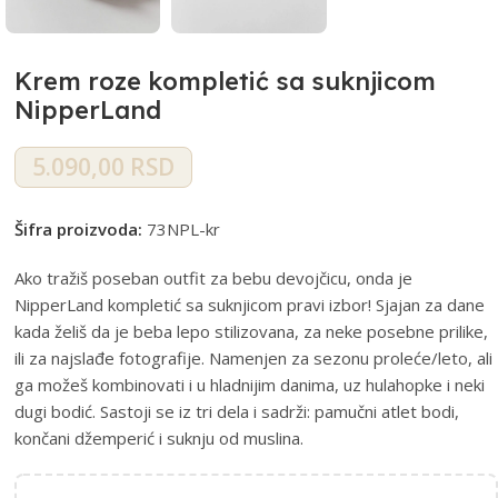
Krem roze kompletić sa suknjicom
NipperLand
5.090,00
RSD
Šifra proizvoda:
73NPL-kr
Ako tražiš poseban outfit za bebu devojčicu, onda je
NipperLand kompletić sa suknjicom pravi izbor! Sjajan za dane
kada želiš da je beba lepo stilizovana, za neke posebne prilike,
ili za najslađe fotografije. Namenjen za sezonu proleće/leto, ali
ga možeš kombinovati i u hladnijim danima, uz hulahopke i neki
dugi bodić. Sastoji se iz tri dela i sadrži: pamučni atlet bodi,
končani džemperić i suknju od muslina.