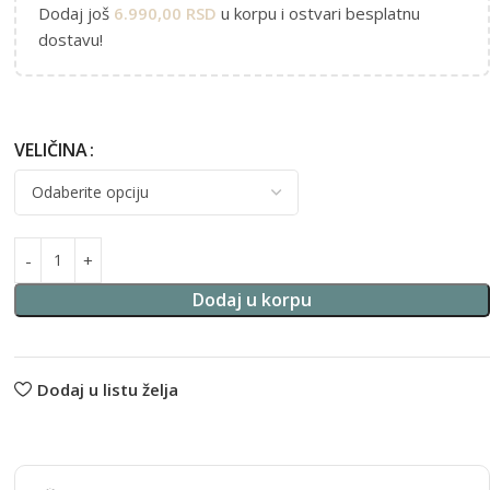
Dodaj još
6.990,00
RSD
u korpu i ostvari besplatnu
dostavu!
VELIČINA
Alternative:
Dodaj u korpu
Dodaj u listu želja