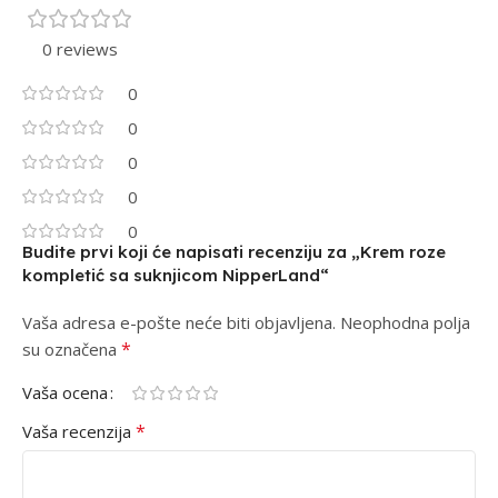
0 reviews
0
0
0
0
0
Budite prvi koji će napisati recenziju za „Krem roze
kompletić sa suknjicom NipperLand“
Vaša adresa e-pošte neće biti objavljena.
Alternative:
Neophodna polja
*
su označena
Vaša ocena
*
Vaša recenzija