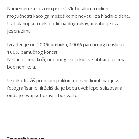
Namenjen za sezonu proleće/leto, ali ima milion
mogućnosti kako ga možeš kombinovati i za hladnije dane.
Uz hulahopke i neki bodić na dug rukav, idealan je i za
jesen/zimu.
Izrađen je od 100% pamuka, 100% pamučnog muslina i
100% pamučnog konca!
Nežan prema koži, udobnog kroja koji se oblikuje prema
bebinom telu.
Ukoliko tražiš premium poklon, odevnu kombinaciju za
fotografisanje, ili želiš da je beba uvek lepo stilizovana,
onda je ovaj set pravi izbor za to!