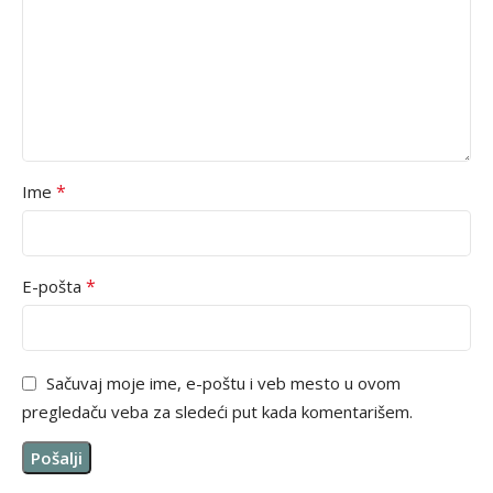
*
Ime
*
E-pošta
Sačuvaj moje ime, e-poštu i veb mesto u ovom
pregledaču veba za sledeći put kada komentarišem.