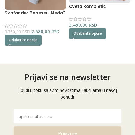
Cveta kompletić
NipperLand (oker)
Skafander Bebessi „Meda“
(plavi)
3.490,00
RSD
2.680,00
RSD
3.350,00
RSD
Odaberite opcije
Odaberite opcije
Prijavi se na newsletter
I budi u toku sa svim novitetima i akcijama u našoj
ponudi!
Prijavi se