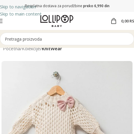
Besplatna dostava za porudžbine
preko 6,990 din
Skip to navigation
Skip to main content
0,00
R
Početna
Kolekcije
KnitWear