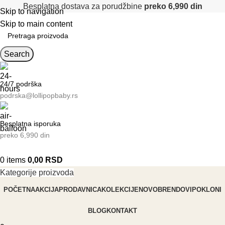
Besplatna dostava za porudžbine
preko 6,990 din
Skip to navigation
Skip to main content
Search
24/7 podrška
podrska@lollipopbaby.rs
Besplatna isporuka
preko 6,990 din
0
items
0,00
RSD
Kategorije proizvoda
POČETNA
AKCIJA
PRODAVNICA
KOLEKCIJE
NOVO
BRENDOVI
POKLONI
BLOG
KONTAKT