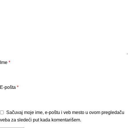
Ime
*
E-pošta
*
Sačuvaj moje ime, e-poštu i veb mesto u ovom pregledaču
veba za sledeći put kada komentarišem.