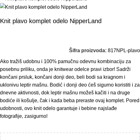
Knit plavo komplet odelo NipperLand
Šifra proizvoda:
817NPL-plavo
Ako tražiš udobnu i 100% pamučnu odevnu kombinaciju za
posebnu priliku, onda je knitwear odelce pravi izbor! Sadrži
končani prsluk, končani donji deo, beli bodi sa kragnom i
uklonivu leptir mašnu. Bodić i donji deo ćeš sigurno koristiti i za
dnevne aktivnosti, dok leptir mašnu možeš kačiti i na druge
bodiće ili košulje, čak i kada beba preraste ovaj komplet. Pored
udobnosti, ovo knit odelo garantuje i bebine najslađe
fotografije, zasigurno!