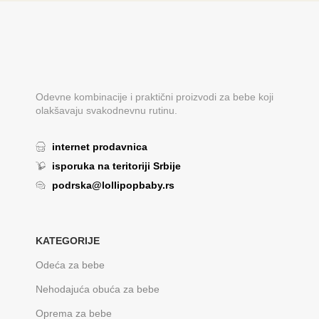
Odevne kombinacije i praktični proizvodi za bebe koji
olakšavaju svakodnevnu rutinu.
internet prodavnica
isporuka na teritoriji Srbije
podrska@lollipopbaby.rs
KATEGORIJE
Odeća za bebe
Nehodajuća obuća za bebe
Oprema za bebe