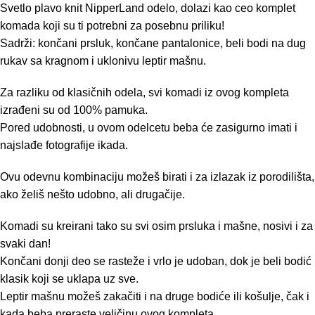
Svetlo plavo knit NipperLand odelo, dolazi kao ceo komplet
komada koji su ti potrebni za posebnu priliku!
Sadrži: končani prsluk, končane pantalonice, beli bodi na dug
rukav sa kragnom i uklonivu leptir mašnu.
Za razliku od klasičnih odela, svi komadi iz ovog kompleta
izrađeni su od 100% pamuka.
Pored udobnosti, u ovom odelcetu beba će zasigurno imati i
najslađe fotografije ikada.
Ovu odevnu kombinaciju možeš birati i za izlazak iz porodilišta,
ako želiš nešto udobno, ali drugačije.
Komadi su kreirani tako su svi osim prsluka i mašne, nosivi i za
svaki dan!
Končani donji deo se rasteže i vrlo je udoban, dok je beli bodić
klasik koji se uklapa uz sve.
Leptir mašnu možeš zakačiti i na druge bodiće ili košulje, čak i
kada beba preraste veličinu ovog kompleta.