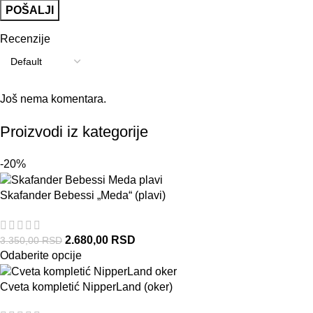
Recenzije
Još nema komentara.
Proizvodi iz kategorije
-20%
Skafander Bebessi „Meda“ (plavi)
2.680,00
RSD
3.350,00
RSD
Odaberite opcije
Cveta kompletić NipperLand (oker)