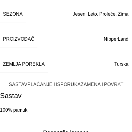
SEZONA
Jesen
,
Leto
,
Proleće
,
Zima
PROIZVOĐAČ
NipperLand
ZEMLJA POREKLA
Turska
SASTAV
PLAĆANJE I ISPORUKA
ZAMENA I POVRAT
Sastav
100% pamuk