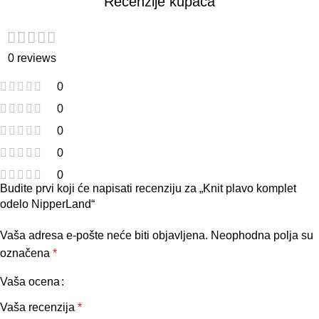
Recenzije kupaca
0 reviews
0
0
0
0
0
Budite prvi koji će napisati recenziju za „Knit plavo komplet
odelo NipperLand“
Vaša adresa e-pošte neće biti objavljena.
Neophodna polja su
označena
*
Vaša ocena
Vaša recenzija
*