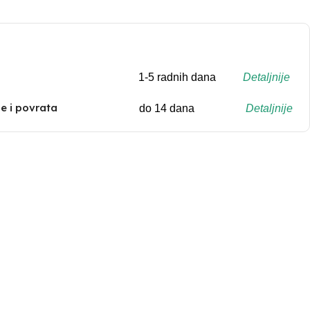
1-5 radnih dana
Detaljnije
 i povrata
do 14 dana
Detaljnije