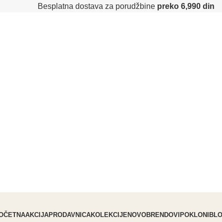
Besplatna dostava za porudžbine
preko 6,990 din
OČETNA
AKCIJA
PRODAVNICA
KOLEKCIJE
NOVO
BRENDOVI
POKLONI
BL