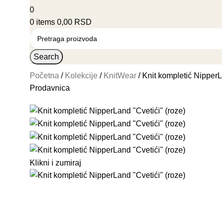
0
0
items
0,00
RSD
Search
Početna
Kolekcije
KnitWear
Knit kompletić NipperL
Prodavnica
Klikni i zumiraj