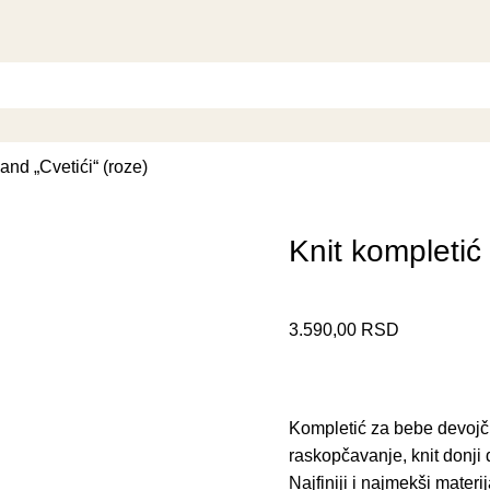
and „Cvetići“ (roze)
Knit kompletić
3.590,00
RSD
Kompletić za bebe devojčic
raskopčavanje, knit donji 
Najfiniji i najmekši mater