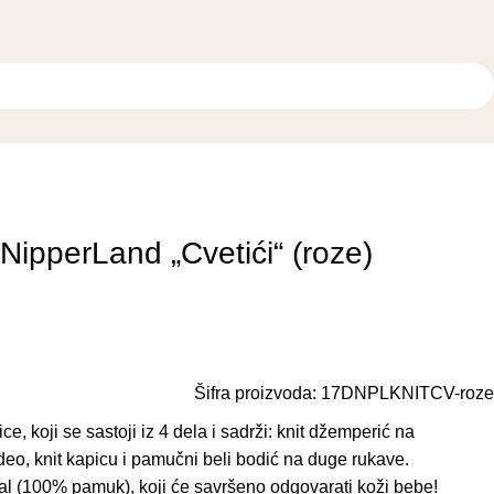
 NipperLand „Cvetići“ (roze)
Šifra proizvoda:
17DNPLKNITCV-roze
e, koji se sastoji iz 4 dela i sadrži: knit džemperić na
deo, knit kapicu i pamučni beli bodić na duge rukave.
ijal (100% pamuk), koji će savršeno odgovarati koži bebe!