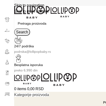
Skip to navigation
Skip to main content
Search
24/7 podrška
podrska@lollipopbaby.rs
Besplatna isporuka
preko 6,990 din
0
items
0,00
RSD
Kategorije proizvoda
P