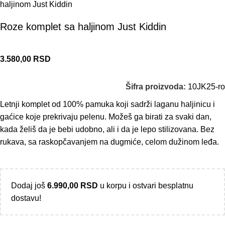
Roze komplet sa haljinom Just Kiddin
3.580,00
RSD
Šifra proizvoda:
10JK25-ro
Letnji komplet od 100% pamuka koji sadrži laganu haljinicu i
gaćice koje prekrivaju pelenu. Možeš ga birati za svaki dan,
kada želiš da je bebi udobno, ali i da je lepo stilizovana. Bez
rukava, sa raskopčavanjem na dugmiće, celom dužinom leđa.
Dodaj još
6.990,00
RSD
u korpu i ostvari besplatnu
dostavu!