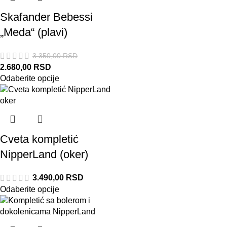
Skafander Bebessi
„Meda“ (plavi)
3.350,00
RSD
2.680,00
RSD
Odaberite opcije
Cveta kompletić
NipperLand (oker)
3.490,00
RSD
Odaberite opcije