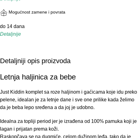
Mogućnost zamene i povrata
do 14 dana
Detaljnije
Detaljniji opis proizvoda
Letnja haljinica za bebe
Just Kiddin komplet sa roze haljinom i gaćicama koje idu preko
pelene, idealan je za letnje dane i sve one prilike kada želimo
da je beba lepo sređena a da joj je udobno.
Idealna za topliji period jer je izrađena od 100% pamuka koji je
lagan i prijatan prema koži.
Raskopčava se na dugmiće, celom dužinom leđa, tako da je