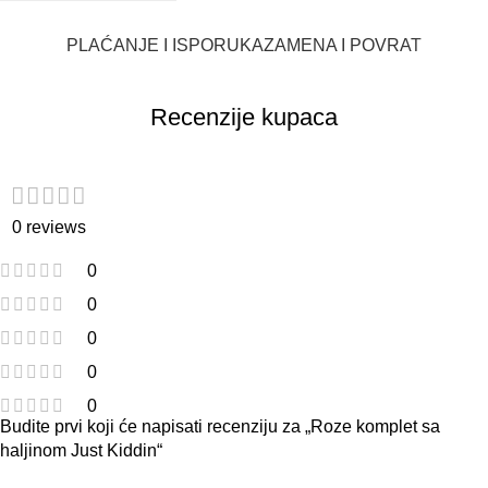
PLAĆANJE I ISPORUKA
ZAMENA I POVRAT
Recenzije kupaca
0 reviews
0
0
0
0
0
Budite prvi koji će napisati recenziju za „Roze komplet sa
haljinom Just Kiddin“