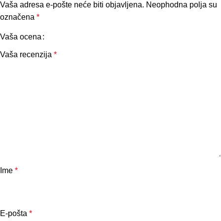
Vaša adresa e-pošte neće biti objavljena.
Neophodna polja su
označena
*
Vaša ocena
Vaša recenzija
*
Ime
*
E-pošta
*