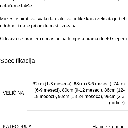
oblačenje lakše.
Možeš je birati za svaki dan, ali i za prilike kada želiš da je bebi
udobno, i da je pritom lepo stilizovana.
Održava se pranjem u mašini, na temperaturama do 40 stepeni.
Specifikacija
62cm (1-3 meseca)
,
68cm (3-6 meseci)
,
74cm
(6-9 meseci)
,
80cm (9-12 meseci)
,
86cm (12-
VELIČINA
18 meseci)
,
92cm (18-24 meseca)
,
98cm (2-3
godine)
KATEGORIJA
Haljine za bebe