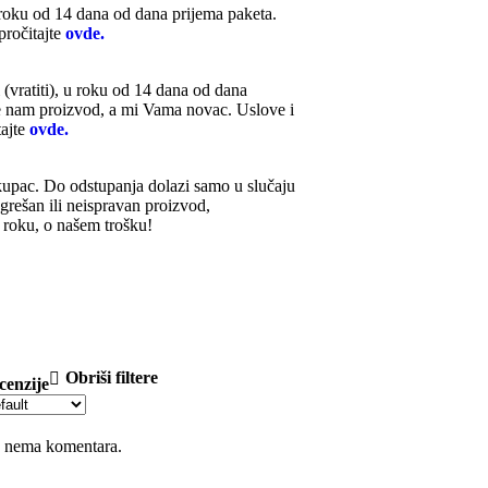
roku od 14 dana od dana prijema paketa.
pročitajte
ovde.
(vratiti), u roku od 14 dana od dana
te nam proizvod, a mi Vama novac. Uslove i
tajte
ovde.
kupac. Do odstupanja dolazi samo u slučaju
grešan ili neispravan proizvod,
 roku, o našem trošku!
Obriši filtere
cenzije
š nema komentara.