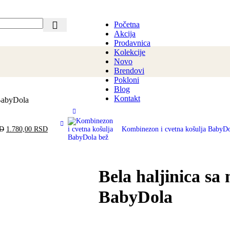
Početna
Akcija
Prodavnica
Kolekcije
Novo
Brendovi
Pokloni
Blog
Kontakt
 BabyDola
D
1.780,00
RSD
Kombinezon i cvetna košulja BabyD
Bela haljinica s
BabyDola