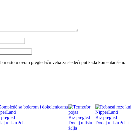
eb mesto u ovom pregledaču veba za sledeći put kada komentarišem.
 pregled
Brz pregled
Brz pregled
aj u listu želja
Dodaj u listu
Dodaj u listu želja
želja