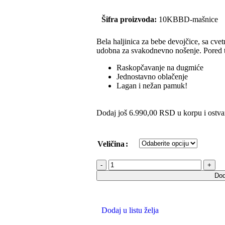
Šifra proizvoda:
10KBBD-mašnice
Bela haljinica za bebe devojčice, sa cv
udobna za svakodnevno nošenje. Pored tog
Raskopčavanje na dugmiće
Jednostavno oblačenje
Lagan i nežan pamuk!
Dodaj još
6.990,00
RSD
u korpu i ostva
Veličina
Dod
Dodaj u listu želja