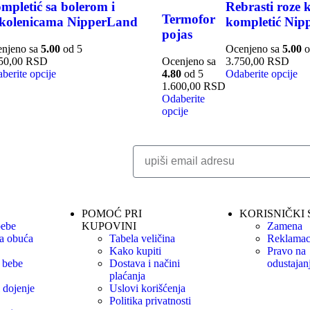
mpletić sa bolerom i
Rebrasti roze k
Termofor
kolenicama NipperLand
kompletić Nip
pojas
njeno sa
5.00
od 5
Ocenjeno sa
5.00
o
50,00
RSD
Ocenjeno sa
3.750,00
RSD
berite opcije
4.80
od 5
Odaberite opcije
1.600,00
RSD
Odaberite
opcije
POMOĆ PRI
KORISNIČKI 
bebe
KUPOVINI
Zamena
a obuća
Tabela veličina
Reklamac
Kako kupiti
Pravo na
 bebe
Dostava i načini
odustajan
plaćanja
 dojenje
Uslovi korišćenja
Politika privatnosti