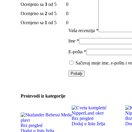
Ocenjeno sa
3
od 5
0
Ocenjeno sa
2
od 5
0
Ocenjeno sa
1
od 5
0
Vaša recenzija
*
Ime
*
E-pošta
*
Sačuvaj moje ime, e-poštu i v
Proizvodi iz kategorije
-20%
Brz pregled
Brz
Dodaj u listu želja
Dod
Brz pregled
Dodaj u listu želja