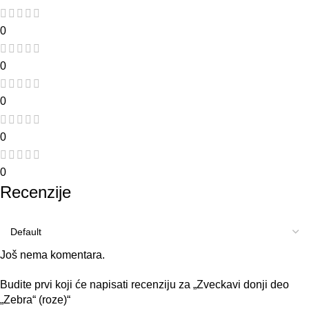
0
0
0
0
0
Recenzije
Još nema komentara.
Budite prvi koji će napisati recenziju za „Zveckavi donji deo
„Zebra“ (roze)“