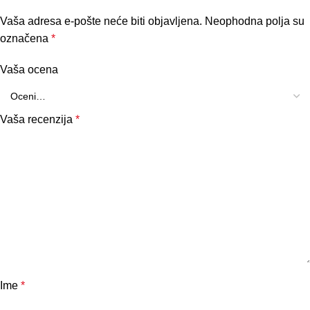
Vaša adresa e-pošte neće biti objavljena.
Neophodna polja su
označena
*
Vaša ocena
Vaša recenzija
*
Ime
*