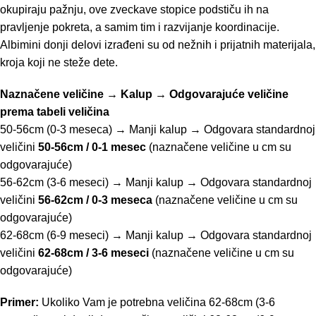
okupiraju pažnju, ove zveckave stopice podstiču ih na
pravljenje pokreta, a samim tim i razvijanje koordinacije.
Albimini donji delovi izrađeni su od nežnih i prijatnih materijala,
kroja koji ne steže dete.
Naznačene veličine → Kalup → Odgovarajuće veličine
prema
tabeli veličina
50-56cm (0-3 meseca) → Manji kalup → Odgovara standardnoj
veličini
50-56cm / 0-1 mesec
(naznačene veličine u cm su
odgovarajuće)
56-62cm (3-6 meseci) → Manji kalup → Odgovara standardnoj
veličini
56-62cm / 0-3 meseca
(naznačene veličine u cm su
odgovarajuće)
62-68cm (6-9 meseci) → Manji kalup → Odgovara standardnoj
veličini
62-68cm / 3-6 meseci
(naznačene veličine u cm su
odgovarajuće)
Primer:
Ukoliko Vam je potrebna veličina 62-68cm (3-6