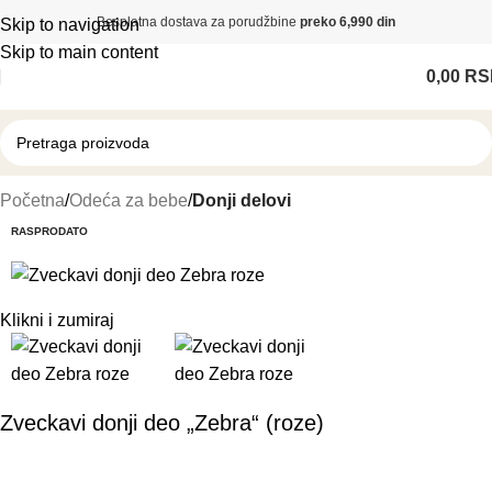
Besplatna dostava za porudžbine
preko 6,990 din
Skip to navigation
Skip to main content
0,00
RS
Početna
Odeća za bebe
Donji delovi
RASPRODATO
Klikni i zumiraj
Zveckavi donji deo „Zebra“ (roze)