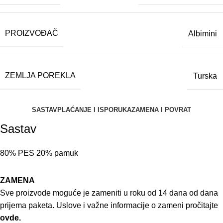
PROIZVOĐAČ
Albimini
ZEMLJA POREKLA
Turska
SASTAV
PLAĆANJE I ISPORUKA
ZAMENA I POVRAT
Sastav
80% PES 20% pamuk
ZAMENA
Sve proizvode moguće je zameniti u roku od 14 dana od dana
prijema paketa. Uslove i važne informacije o zameni pročitajte
ovde.