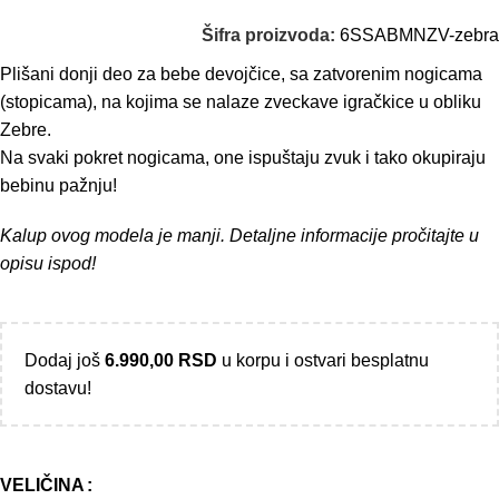
Šifra proizvoda:
6SSABMNZV-zebra
Plišani donji deo za bebe devojčice, sa zatvorenim nogicama
(stopicama), na kojima se nalaze zveckave igračkice u obliku
Zebre.
Na svaki pokret nogicama, one ispuštaju zvuk i tako okupiraju
bebinu pažnju!
Kalup ovog modela je manji. Detaljne informacije pročitajte u
opisu ispod!
Dodaj još
6.990,00
RSD
u korpu i ostvari besplatnu
dostavu!
VELIČINA