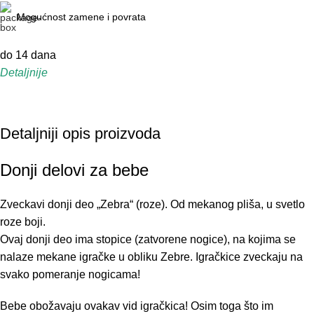
Mogućnost zamene i povrata
do 14 dana
Detaljnije
Detaljniji opis proizvoda
Donji delovi za bebe
Zveckavi donji deo „Zebra“ (roze). Od mekanog pliša, u svetlo
roze boji.
Ovaj donji deo ima stopice (zatvorene nogice), na kojima se
nalaze mekane igračke u obliku Zebre. Igračkice zveckaju na
svako pomeranje nogicama!
Bebe obožavaju ovakav vid igračkica! Osim toga što im