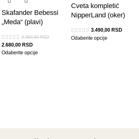
Cveta kompletić
Skafander Bebessi
NipperLand (oker)
„Meda“ (plavi)
3.490,00
RSD
3.350,00
RSD
Odaberite opcije
2.680,00
RSD
Odaberite opcije