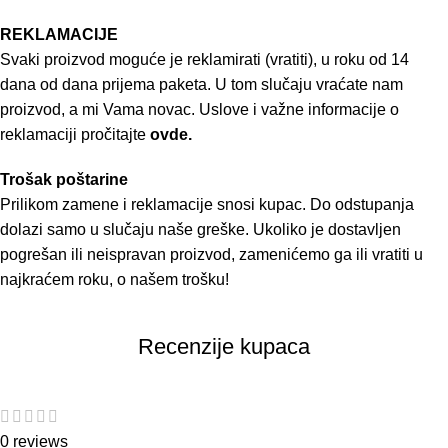
REKLAMACIJE
Svaki proizvod moguće je reklamirati (vratiti), u roku od 14
dana od dana prijema paketa. U tom slučaju vraćate nam
proizvod, a mi Vama novac. Uslove i važne informacije o
reklamaciji pročitajte
ovde.
Trošak poštarine
Prilikom zamene i reklamacije snosi kupac. Do odstupanja
dolazi samo u slučaju naše greške. Ukoliko je dostavljen
pogrešan ili neispravan proizvod, zamenićemo ga ili vratiti u
najkraćem roku, o našem trošku!
Recenzije kupaca
0 reviews