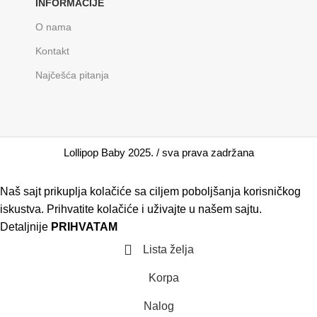
INFORMACIJE
O nama
Kontakt
Najčešća pitanja
Lollipop Baby 2025. / sva prava zadržana
Naš sajt prikuplja kolačiće sa ciljem poboljšanja korisničkog
iskustva. Prihvatite kolačiće i uživajte u našem sajtu.
Detaljnije
PRIHVATAM
Lista želja
Korpa
Nalog