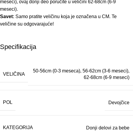
meseci), ovaj donji deo poručite u veličini 62-68cm (6-9
meseci).
Savet:
Samo pratite veličinu koja je označena u CM. Te
veličine su odgovarajuće!
Specifikacija
50-56cm (0-3 meseca)
,
56-62cm (3-6 meseci)
,
VELIČINA
62-68cm (6-9 meseci)
POL
Devojčice
KATEGORIJA
Donji delovi za bebe