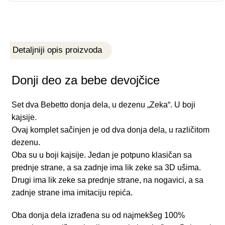
Detaljniji opis proizvoda
Donji deo za bebe devojčice
Set dva Bebetto donja dela, u dezenu „Zeka“. U boji
kajsije.
Ovaj komplet sačinjen je od dva donja dela, u različitom
dezenu.
Oba su u boji kajsije. Jedan je potpuno klasičan sa
prednje strane, a sa zadnje ima lik zeke sa 3D ušima.
Drugi ima lik zeke sa prednje strane, na nogavici, a sa
zadnje strane ima imitaciju repića.
Oba donja dela izrađena su od najmekšeg 100%