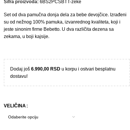
Šifra proizvoda:
6BS2PCSBTT-zeke
Set od dva pamučna donja dela za bebe devojčice. Izrađeni
su od nežnog 100% pamuka, izvanrednog kvaliteta, koji i
jeste sinonim firme Bebetto. U dva različita dezena sa
zekama, u boji kajsije.
Dodaj još
6.990,00
RSD
u korpu i ostvari besplatnu
dostavu!
VELIČINA