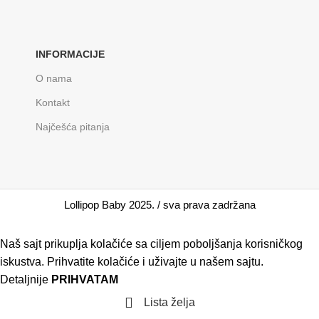
INFORMACIJE
O nama
Kontakt
Najčešća pitanja
Lollipop Baby 2025. / sva prava zadržana
Naš sajt prikuplja kolačiće sa ciljem poboljšanja korisničkog
iskustva. Prihvatite kolačiće i uživajte u našem sajtu.
Detaljnije
PRIHVATAM
Lista želja