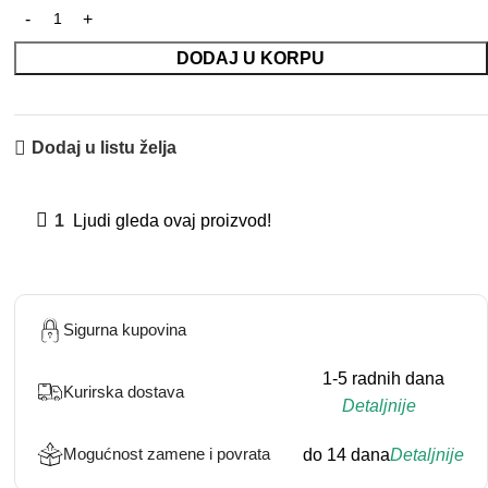
DODAJ U KORPU
Dodaj u listu želja
1
Ljudi gleda ovaj proizvod!
Sigurna kupovina
1-5 radnih dana
Kurirska dostava
Detaljnije
Mogućnost zamene i povrata
do 14 dana
Detaljnije