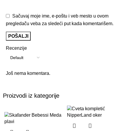
Sačuvaj moje ime, e-poštu i veb mesto u ovom
pregledaču veba za sledeći put kada komentarišem.
Recenzije
Još nema komentara.
Proizvodi iz kategorije
-20%