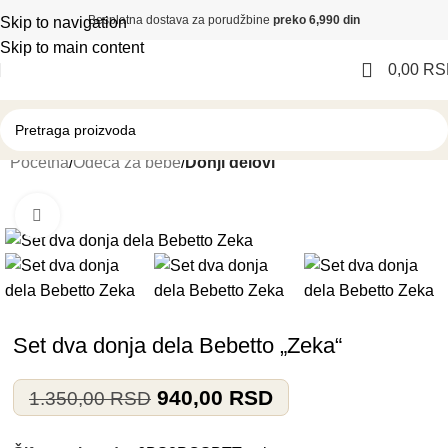
Besplatna dostava za porudžbine
preko 6,990 din
Skip to navigation
Skip to main content
0,00
RS
Početna
Odeća za bebe
Donji delovi
Klikni i zumiraj
-30%
Set dva donja dela Bebetto „Zeka“
940,00
RSD
1.350,00
RSD