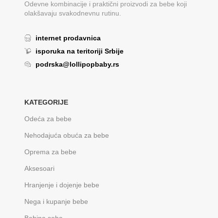
Odevne kombinacije i praktični proizvodi za bebe koji
olakšavaju svakodnevnu rutinu.
internet prodavnica
isporuka na teritoriji Srbije
podrska@lollipopbaby.rs
KATEGORIJE
Odeća za bebe
Nehodajuća obuća za bebe
Oprema za bebe
Aksesoari
Hranjenje i dojenje bebe
Nega i kupanje bebe
Bebina soba