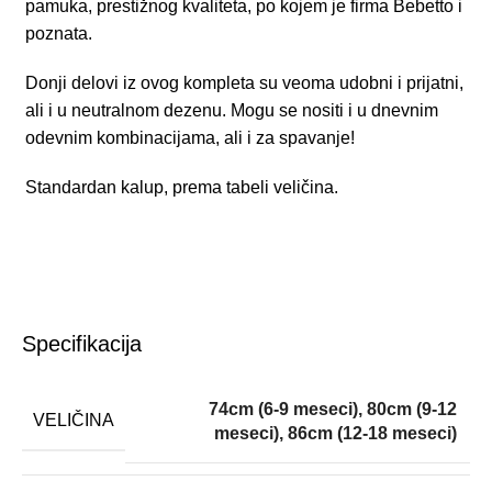
pamuka, prestižnog kvaliteta, po kojem je firma Bebetto i
poznata.
Donji delovi iz ovog kompleta su veoma udobni i prijatni,
ali i u neutralnom dezenu. Mogu se nositi i u dnevnim
odevnim kombinacijama, ali i za spavanje!
Standardan kalup, prema
tabeli veličina
.
Specifikacija
74cm (6-9 meseci)
,
80cm (9-12
VELIČINA
meseci)
,
86cm (12-18 meseci)