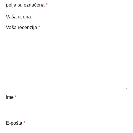
polja su označena
*
Vaša ocena
Vaša recenzija
*
Ime
*
E-pošta
*