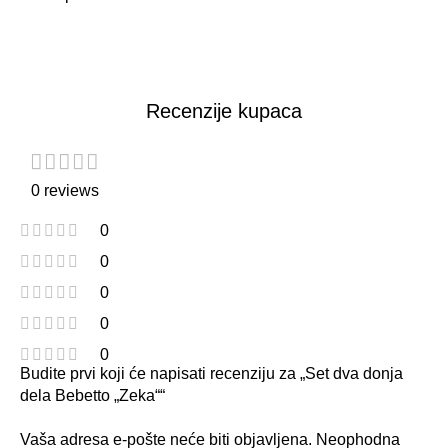
Recenzije kupaca
0 reviews
0
0
0
0
0
Budite prvi koji će napisati recenziju za „Set dva donja
dela Bebetto „Zeka““
Vaša adresa e-pošte neće biti objavljena.
Neophodna