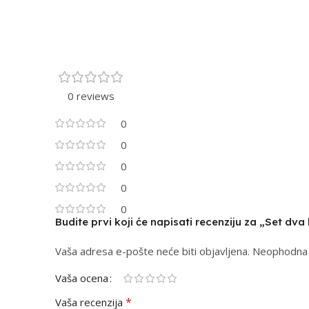
0 reviews
0
0
0
0
0
Budite prvi koji će napisati recenziju za „Set dv
Vaša adresa e-pošte neće biti objavljena.
Alternative:
Neophodna 
Vaša ocena
*
Vaša recenzija