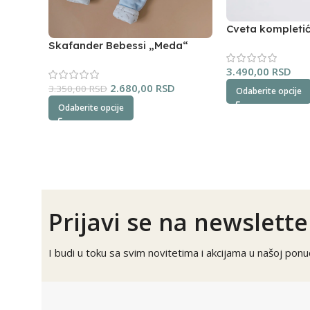
Cveta kompleti
(oker)
Skafander Bebessi „Meda“
(plavi)
3.490,00
RSD
2.680,00
RSD
3.350,00
RSD
Odaberite opcije
Odaberite opcije
Prijavi se na newslette
I budi u toku sa svim novitetima i akcijama u našoj ponud