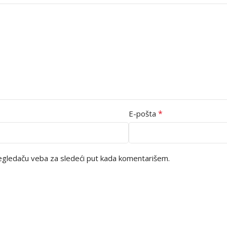
*
E-pošta
egledaču veba za sledeći put kada komentarišem.