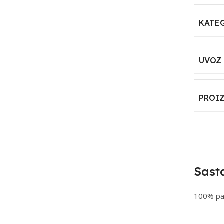
KATE
UVOZ
PROI
Sast
100% p