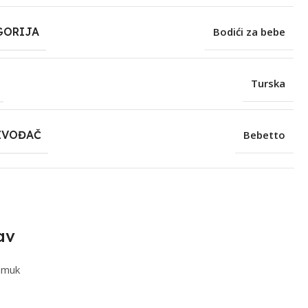
GORIJA
Bodići za bebe
Turska
ZVOĐAČ
Bebetto
av
amuk