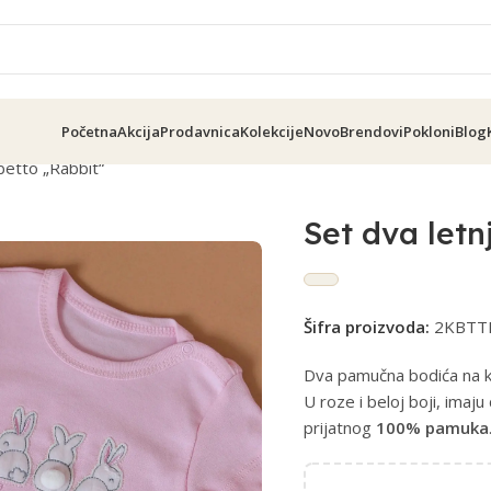
Početna
Akcija
Prodavnica
Kolekcije
Novo
Brendovi
Pokloni
Blog
betto „Rabbit“
Set dva let
Šifra proizvoda:
2KBTT
Dva pamučna bodića na kr
U roze i beloj boji, imaj
prijatnog
100% pamuka