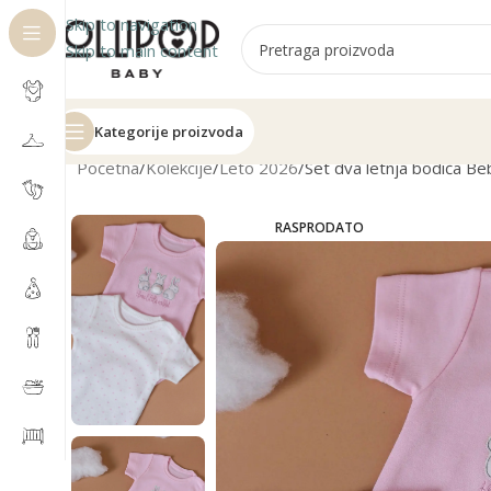
Skip to navigation
Skip to main content
Kategorije proizvoda
Početna
Kolekcije
Leto 2026
Set dva letnja bodića Be
RASPRODATO