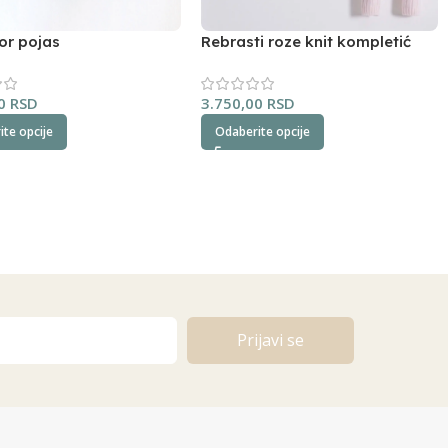
or pojas
Rebrasti roze knit kompletić
NipperLand
00
RSD
3.750,00
RSD
te opcije
Odaberite opcije
Prijavi se