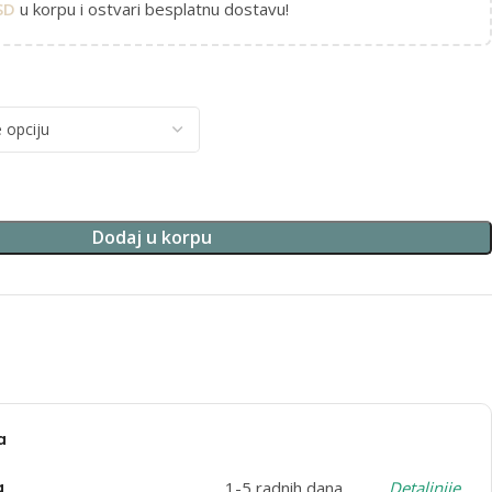
SD
u korpu i ostvari besplatnu dostavu!
Dodaj u korpu
a
a
1-5 radnih dana
Detaljnije