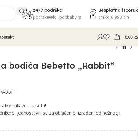
24/7 podrška
Besplatna isporu
podrska@lollipopbaby.rs
preko 6,990 din
Kontakt
0,00
R
nja bodića Bebetto „Rabbit“
RABBIT
atke rukave – u setu!
u drikere, jednostavni su za oblačenje, izrađeni od nežnog i
.