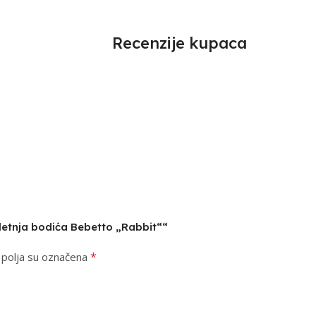
Recenzije kupaca
a letnja bodića Bebetto „Rabbit““
*
polja su označena