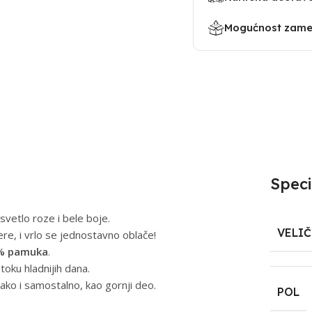
Mogućnost zamen
Speci
svetlo roze i bele boje.
VELI
kere, i vrlo se jednostavno oblače!
% pamuka
.
 toku hladnijih dana.
tako i samostalno, kao gornji deo.
POL