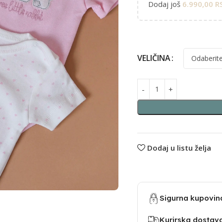
Dodaj još
6.990,00
R
Alternative:
VELIČINA
Dodaj u listu želja
Sigurna kupovin
Kurirska dostav