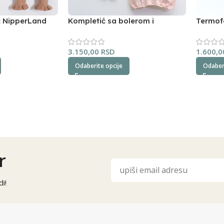
ć NipperLand
Kompletić sa bolerom i
Termof
dokolenicama NipperLand
3.150,00
RSD
1.600,
Odaberite opcije
Odaberi
r
i!
Alternative: