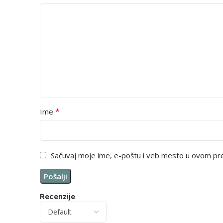
*
Ime
Sačuvaj moje ime, e-poštu i veb mesto u ovom pr
Recenzije