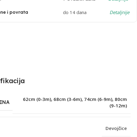
e i povrata
do 14 dana
Detaljnije
fikacija
62cm (0-3m)
,
68cm (3-6m)
,
74cm (6-9m)
,
80cm
ČINA
(9-12m)
Devojčice