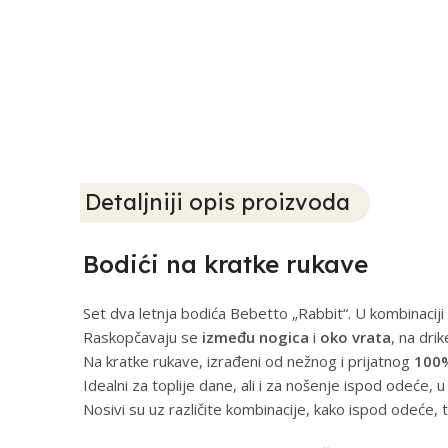
Detaljniji opis proizvoda
Bodići na kratke rukave
Set dva letnja bodića Bebetto „Rabbit“. U kombinaciji 
Raskopčavaju se
između nogica
i
oko vrata
, na dri
Na kratke rukave, izrađeni od nežnog i prijatnog
100
Idealni za toplije dane, ali i za nošenje ispod odeće, u
Nosivi su uz različite kombinacije, kako ispod odeće, 