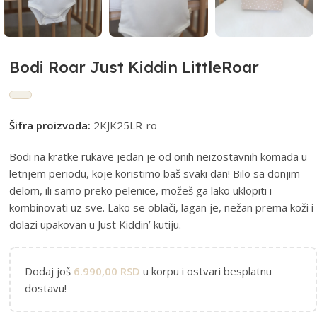
Bodi Roar Just Kiddin LittleRoar
Šifra proizvoda:
2KJK25LR-ro
Bodi na kratke rukave jedan je od onih neizostavnih komada u
letnjem periodu, koje koristimo baš svaki dan! Bilo sa donjim
delom, ili samo preko pelenice, možeš ga lako uklopiti i
kombinovati uz sve. Lako se oblači, lagan je, nežan prema koži i
dolazi upakovan u Just Kiddin’ kutiju.
Dodaj još
6.990,00
RSD
u korpu i ostvari besplatnu
dostavu!