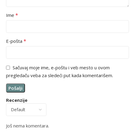
*
Ime
*
E-pošta
Sačuvaj moje ime, e-poštu i veb mesto u ovom
pregledaču veba za sledeći put kada komentarišem.
Recenzije
Još nema komentara.