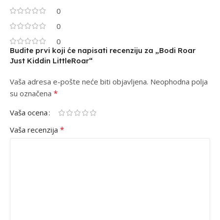
0
0
0
Budite prvi koji će napisati recenziju za „Bodi Roar
Just Kiddin LittleRoar“
Vaša adresa e-pošte neće biti objavljena.
Alternative:
Neophodna polja
*
su označena
Vaša ocena
*
Vaša recenzija