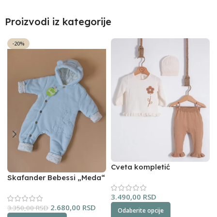
Proizvodi iz kategorije
-20%
Cveta kompletić
NipperLand (oker)
Skafander Bebessi „Meda“
(plavi)
3.490,00
RSD
2.680,00
RSD
3.350,00
RSD
Odaberite opcije