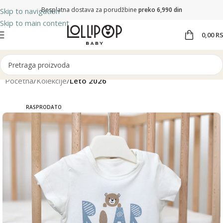
Besplatna dostava za porudžbine
preko 6,990 din
Skip to navigation
Skip to main content
0,00
R
Početna
Kolekcije
Leto 2026
RASPRODATO