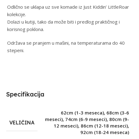
Odlično se uklapa uz sve komade iz Just Kiddin’ LittleRoar
kolekcije.
Dolazi u kutiji, tako da može biti i predlog praktičnog i
korisnog poklona.
Održava se pranjem u mašini, na temperaturama do 40
stepeni.
Specifikacija
62cm (1-3 meseca)
,
68cm (3-6
meseci)
,
74cm (6-9 meseci)
,
80cm (9-
VELIČINA
12 meseci)
,
86cm (12-18 meseci)
,
92cm (18-24 meseca)