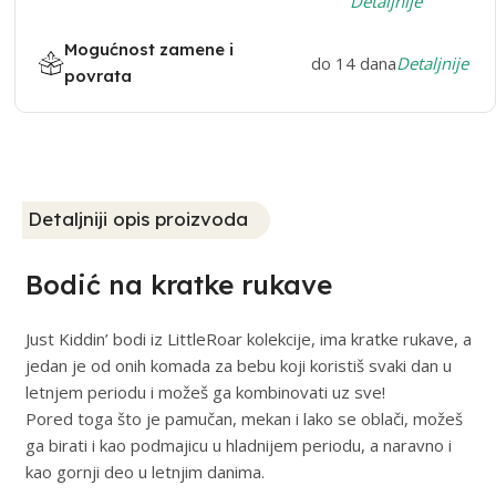
Detaljnije
Mogućnost zamene i
do 14 dana
Detaljnije
povrata
Detaljniji opis proizvoda
Bodić na kratke rukave
Just Kiddin’ bodi iz LittleRoar kolekcije, ima kratke rukave, a
jedan je od onih komada za bebu koji koristiš svaki dan u
letnjem periodu i možeš ga kombinovati uz sve!
Pored toga što je pamučan, mekan i lako se oblači, možeš
ga birati i kao podmajicu u hladnijem periodu, a naravno i
kao gornji deo u letnjim danima.