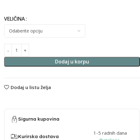
VELIČINA
Alternative:
Dodaj u korpu
Dodaj u listu želja
Sigurna kupovina
1-5 radnih dana
Kurirska dostava