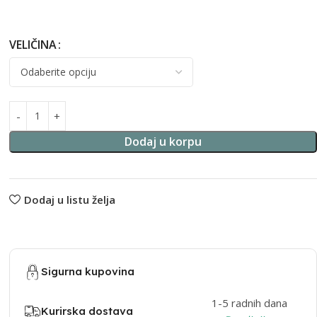
VELIČINA
Alternative:
Dodaj u korpu
Dodaj u listu želja
Sigurna kupovina
1-5 radnih dana
Kurirska dostava