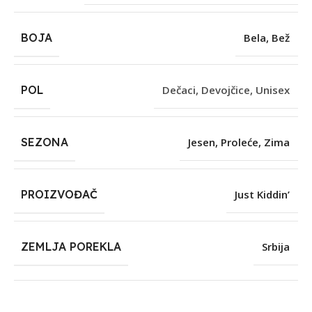
BOJA
Bela
,
Bež
POL
Dečaci
,
Devojčice
,
Unisex
SEZONA
Jesen
,
Proleće
,
Zima
PROIZVOĐAČ
Just Kiddin’
ZEMLJA POREKLA
Srbija