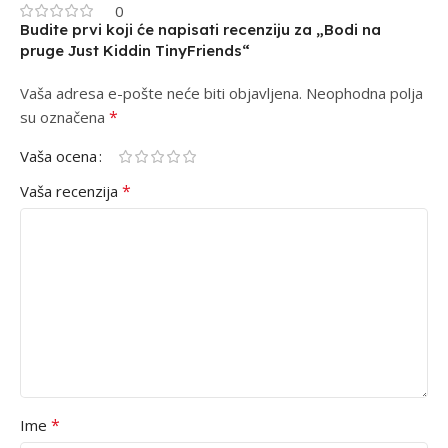
0
Budite prvi koji će napisati recenziju za „Bodi na
pruge Just Kiddin TinyFriends“
Vaša adresa e-pošte neće biti objavljena.
Alternative:
Neophodna polja
*
su označena
Vaša ocena
*
Vaša recenzija
*
Ime