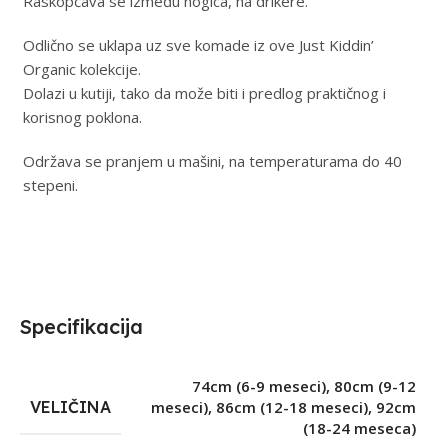
Raskopčava se između nogica, na drikere.
Odlično se uklapa uz sve komade iz ove Just Kiddin’
Organic kolekcije.
Dolazi u kutiji, tako da može biti i predlog praktičnog i
korisnog poklona.
Održava se pranjem u mašini, na temperaturama do 40
stepeni.
Specifikacija
74cm (6-9 meseci)
,
80cm (9-12
VELIČINA
meseci)
,
86cm (12-18 meseci)
,
92cm
(18-24 meseca)