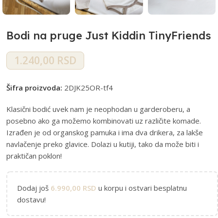
Bodi na pruge Just Kiddin TinyFriends
1.240,00
RSD
Šifra proizvoda:
2DJK25OR-tf4
Klasični bodić uvek nam je neophodan u garderoberu, a
posebno ako ga možemo kombinovati uz različite komade.
Izrađen je od organskog pamuka i ima dva drikera, za lakše
navlačenje preko glavice. Dolazi u kutiji, tako da može biti i
praktičan poklon!
Dodaj još
6.990,00
RSD
u korpu i ostvari besplatnu
dostavu!