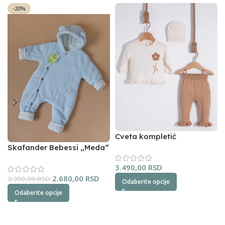
-20%
Cveta kompletić
NipperLand (oker)
Skafander Bebessi „Meda“
(plavi)
3.490,00
RSD
2.680,00
RSD
3.350,00
RSD
Odaberite opcije
Odaberite opcije