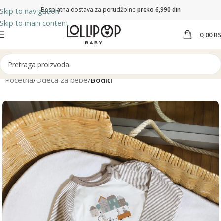
Besplatna dostava za porudžbine
preko 6,990 din
Skip to navigation
Skip to main content
0,00
R
Početna
Odeća za bebe
Bodići