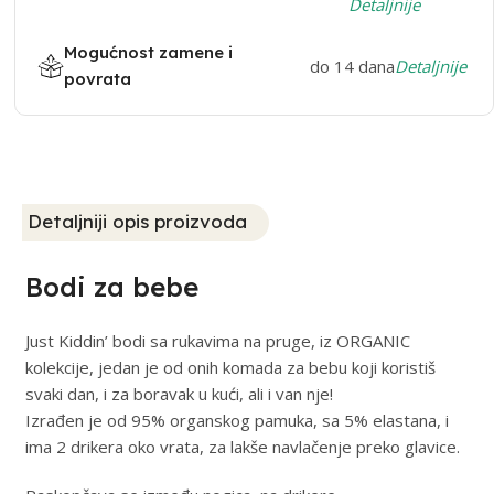
Detaljnije
Mogućnost zamene i
do 14 dana
Detaljnije
povrata
Detaljniji opis proizvoda
Bodi za bebe
Just Kiddin’ bodi sa rukavima na pruge, iz ORGANIC
kolekcije, jedan je od onih komada za bebu koji koristiš
svaki dan, i za boravak u kući, ali i van nje!
Izrađen je od 95% organskog pamuka, sa 5% elastana, i
ima 2 drikera oko vrata, za lakše navlačenje preko glavice.