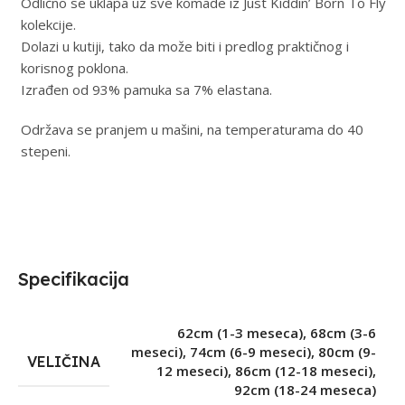
Odlično se uklapa uz sve komade iz Just Kiddin’ Born To Fly
kolekcije.
Dolazi u kutiji, tako da može biti i predlog praktičnog i
korisnog poklona.
Izrađen od 93% pamuka sa 7% elastana.
Održava se pranjem u mašini, na temperaturama do 40
stepeni.
Specifikacija
62cm (1-3 meseca)
,
68cm (3-6
meseci)
,
74cm (6-9 meseci)
,
80cm (9-
VELIČINA
12 meseci)
,
86cm (12-18 meseci)
,
92cm (18-24 meseca)