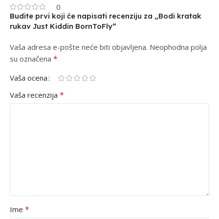
0
Budite prvi koji će napisati recenziju za „Bodi kratak
rukav Just Kiddin BornToFly“
Vaša adresa e-pošte neće biti objavljena.
Alternative:
Neophodna polja
*
su označena
Vaša ocena
*
Vaša recenzija
*
Ime