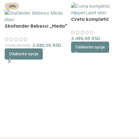
-20%
Cveta kompletić
NipperLand (oker)
Skafander Bebessi „Meda“
(plavi)
3.490,00
RSD
2.680,00
RSD
3.350,00
RSD
Odaberite opcije
Odaberite opcije