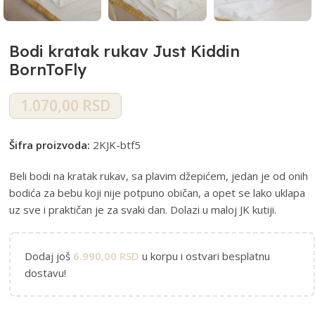
Bodi kratak rukav Just Kiddin
BornToFly
1.070,00
RSD
Šifra proizvoda:
2KJK-btf5
Beli bodi na kratak rukav, sa plavim džepićem, jedan je od onih
bodića za bebu koji nije potpuno običan, a opet se lako uklapa
uz sve i praktičan je za svaki dan. Dolazi u maloj JK kutiji.
Dodaj još
6.990,00
RSD
u korpu i ostvari besplatnu
dostavu!