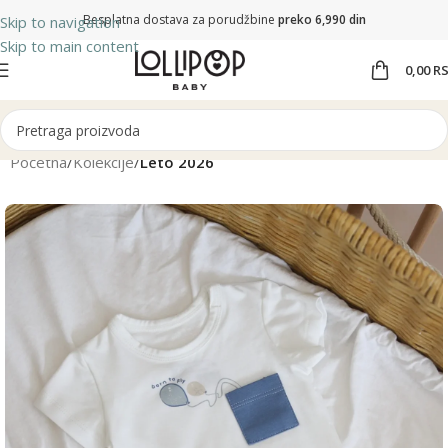
Besplatna dostava za porudžbine
preko 6,990 din
Skip to navigation
Skip to main content
0,00
R
Početna
Kolekcije
Leto 2026