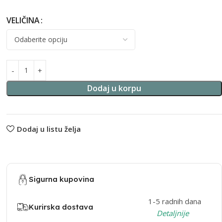
VELIČINA
Alternative:
Dodaj u korpu
Dodaj u listu želja
Sigurna kupovina
1-5 radnih dana
Kurirska dostava
Detaljnije