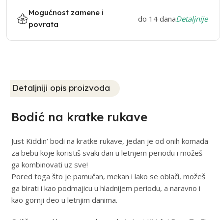
Mogućnost zamene i
do 14 dana
Detaljnije
povrata
Detaljniji opis proizvoda
Bodić na kratke rukave
Just Kiddin’ bodi na kratke rukave, jedan je od onih komada
za bebu koje koristiš svaki dan u letnjem periodu i možeš
ga kombinovati uz sve!
Pored toga što je pamučan, mekan i lako se oblači, možeš
ga birati i kao podmajicu u hladnijem periodu, a naravno i
kao gornji deo u letnjim danima.