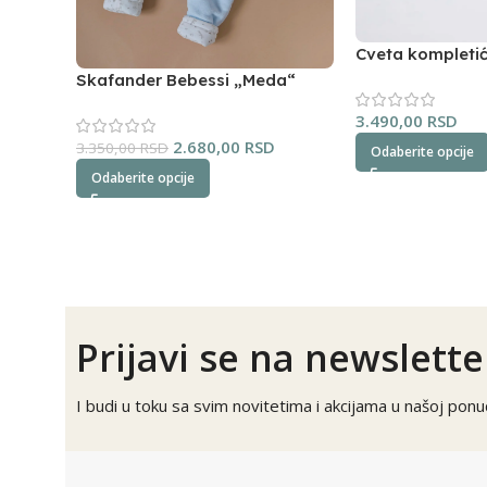
Cveta kompleti
(oker)
Skafander Bebessi „Meda“
(plavi)
3.490,00
RSD
2.680,00
RSD
3.350,00
RSD
Odaberite opcije
Odaberite opcije
Prijavi se na newslette
I budi u toku sa svim novitetima i akcijama u našoj ponud