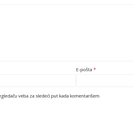
*
E-pošta
egledaču veba za sledeći put kada komentarišem.