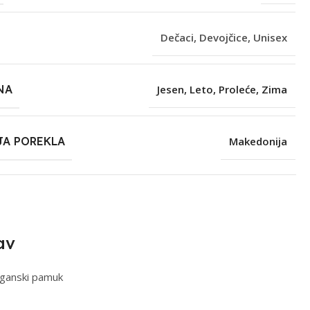
Dečaci
,
Devojčice
,
Unisex
NA
Jesen
,
Leto
,
Proleće
,
Zima
JA POREKLA
Makedonija
av
ganski pamuk