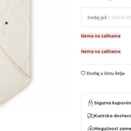
Dodaj još
6.990,00
R
Nema na zalihama
Nema na zalihama
Dodaj u listu želja
Sigurna kupovin
Kurirska dostav
Mogućnost zamen