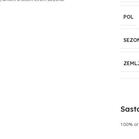
POL
SEZO
ZEML
Sast
100% or