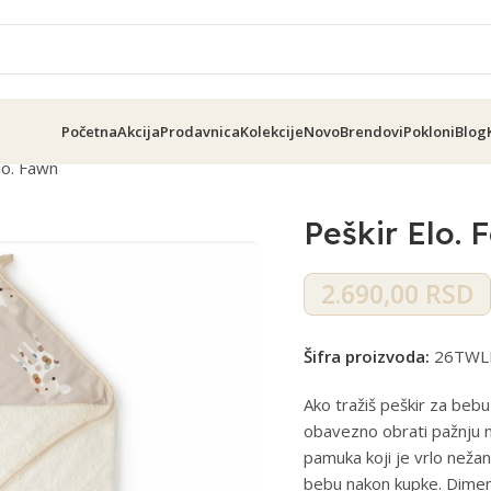
Početna
Akcija
Prodavnica
Kolekcije
Novo
Brendovi
Pokloni
Blog
lo. Fawn
Peškir Elo. 
2.690,00
RSD
Šifra proizvoda:
26TWL
Ako tražiš peškir za bebu
obavezno obrati pažnju 
pamuka koji je vrlo neža
bebu nakon kupke. Dime