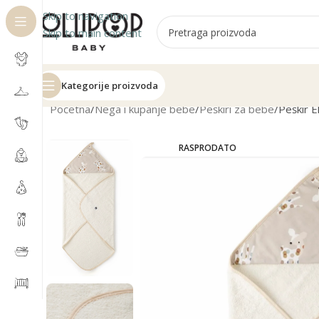
Skip to navigation
Skip to main content
Kategorije proizvoda
Početna
Nega i kupanje bebe
Peškiri za bebe
Peškir E
RASPRODATO