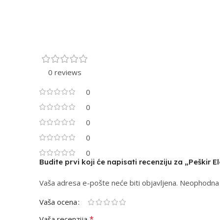
0 reviews
0
0
0
0
0
Budite prvi koji će napisati recenziju za „Peškir E
Vaša adresa e-pošte neće biti objavljena.
Alternative:
Neophodna 
Vaša ocena
*
Vaša recenzija