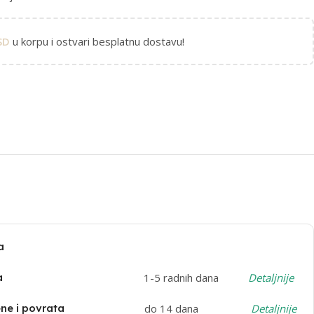
SD
u korpu i ostvari besplatnu dostavu!
a
a
1-5 radnih dana
Detaljnije
e i povrata
do 14 dana
Detaljnije