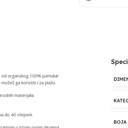
Speci
n je od organskog 100% pamuka!
DIME
možeš ga koristiti i za plažu.
rodnih materijala.
KATE
ma do 40 stepeni.
BOJA
rogramom u istom ovom dezenu!