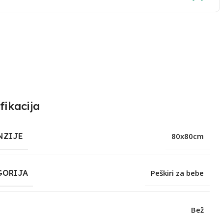
fikacija
NZIJE
80x80cm
GORIJA
Peškiri za bebe
Bež