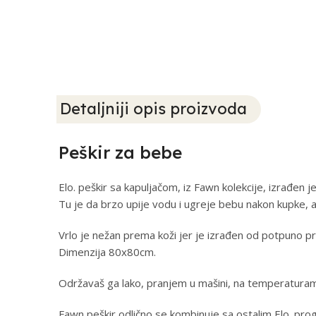
Detaljniji opis proizvoda
Peškir za bebe
Elo. peškir sa kapuljačom, iz Fawn kolekcije, izrađe
Tu je da brzo upije vodu i ugreje bebu nakon kupke, a 
Vrlo je nežan prema koži jer je izrađen od potpuno pri
Dimenzija 80x80cm.
Održavaš ga lako, pranjem u mašini, na temperatura
Fawn peškir odlično se kombinuje sa ostalim Elo. p