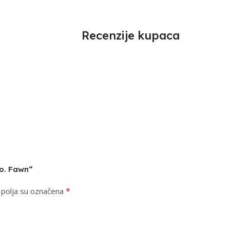
Recenzije kupaca
lo. Fawn“
*
polja su označena