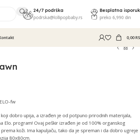
24/7 podrška
Besplatna isporu
podrska@lollipopbaby.rs
preko 6,990 din
Kontakt
0,00
R
Fawn
ELO-fw
 koji dobro upija, a izrađen je od potpuno prirodnih materijala,
na Elo. program! Ovaj peškir izrađen je od 100% organskog
n prema koži. Ima kapuljaču, tako da je spreman i da dobro ugreje
nzija 80x80cm.