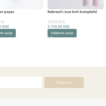
or pojas
Rebrasti roze knit kompletić
NipperLand
00
RSD
3.750,00
RSD
te opcije
Odaberite opcije
Prijavi se