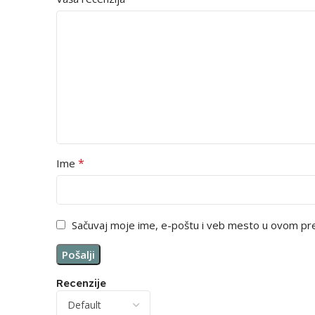
*
Ime
Sačuvaj moje ime, e-poštu i veb mesto u ovom pr
Recenzije