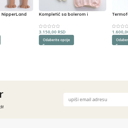
ć NipperLand
Kompletić sa bolerom i
Termof
dokolenicama NipperLand
3.150,00
RSD
1.600,
Odaberite opcije
Odaberi
r
i!
Alternative: