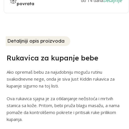
do 14 dana
Detaljnije
povrata
Detaljniji opis proizvoda
Rukavica za kupanje bebe
Ako opremaš bebu za najudobniju moguću rutinu
svakodnevne nege, onda je siva Just Kiddin rukavica za
kupanje sigurno na toj listi.
Ova rukavica sjajna je za otklanjanje nečistoća i mrtvih
stanica sa kože. Pritom, bebi pruža blagu masažu, a nama
pomaže da kontrolišemo pokrete i pritisak ruke prilikom
kupanja.