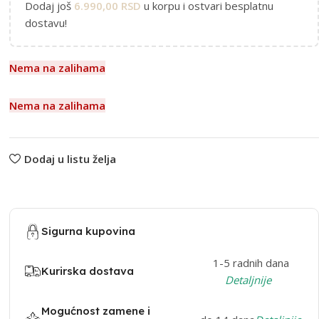
Dodaj još
6.990,00
RSD
u korpu i ostvari besplatnu
dostavu!
Nema na zalihama
Nema na zalihama
Dodaj u listu želja
Sigurna kupovina
1-5 radnih dana
Kurirska dostava
Detaljnije
Mogućnost zamene i