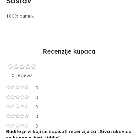
Sastav
100% pamuk
Recenzije kupaca
0 reviews
0
0
0
0
0
Budite prvi koji će napisati recenziju za „Siva rukavica
za kupanje Just Kiddin“