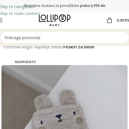
Besplatna dostava za porudžbine
preko 6,990 din
Skip to navigation
Skip to main content
0,00
R
Početna
Nega i kupanje bebe
Peškiri za bebe
RASPRODATO