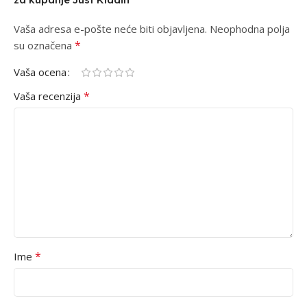
Vaša adresa e-pošte neće biti objavljena.
Alternative:
Neophodna polja
*
su označena
Vaša ocena
*
Vaša recenzija
*
Ime