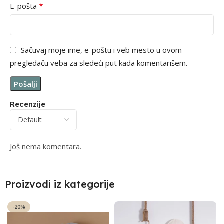
*
E-pošta
Sačuvaj moje ime, e-poštu i veb mesto u ovom
pregledaču veba za sledeći put kada komentarišem.
Recenzije
Još nema komentara.
Proizvodi iz kategorije
-20%