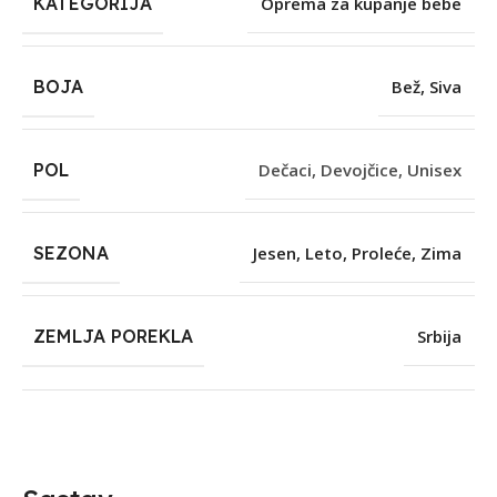
KATEGORIJA
Oprema za kupanje bebe
BOJA
Bež
,
Siva
POL
Dečaci
,
Devojčice
,
Unisex
SEZONA
Jesen
,
Leto
,
Proleće
,
Zima
ZEMLJA POREKLA
Srbija