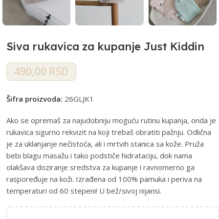
Siva rukavica za kupanje Just Kiddin
490,00
RSD
Šifra proizvoda:
26GLJK1
Ako se opremaš za najudobniju moguću rutinu kupanja, onda je
rukavica sigurno rekvizit na koji trebaš obratiti pažnju. Odlična
je za uklanjanje nečistoća, ali i mrtvih stanica sa kože. Pruža
bebi blagu masažu i tako podstiče hidrataciju, dok nama
olakšava doziranje sredstva za kupanje i ravnomerno ga
raspoređuje na koži. Izrađena od 100% pamuka i periva na
temperaturi od 60 stepeni! U bež/sivoj nijansi.