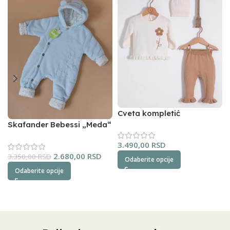
Cveta kompletić
NipperLand (oker)
Skafander Bebessi „Meda“
(plavi)
3.490,00
RSD
2.680,00
RSD
3.350,00
RSD
Odaberite opcije
Odaberite opcije