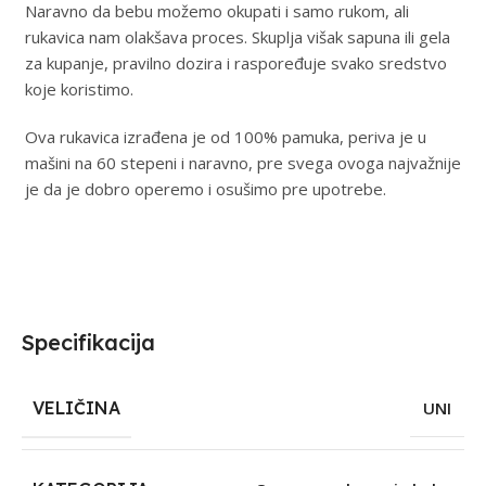
Naravno da bebu možemo okupati i samo rukom, ali
rukavica nam olakšava proces. Skuplja višak sapuna ili gela
za kupanje, pravilno dozira i raspoređuje svako sredstvo
koje koristimo.
Ova rukavica izrađena je od 100% pamuka, periva je u
mašini na 60 stepeni i naravno, pre svega ovoga najvažnije
je da je dobro operemo i osušimo pre upotrebe.
Specifikacija
VELIČINA
UNI