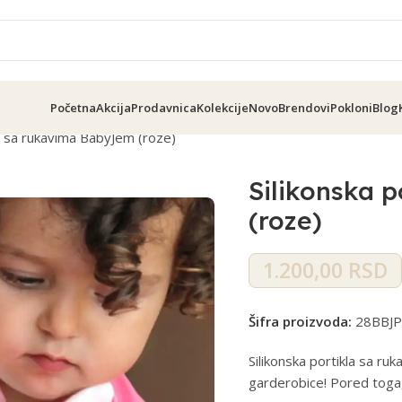
Početna
Akcija
Prodavnica
Kolekcije
Novo
Brendovi
Pokloni
Blog
la sa rukavima BabyJem (roze)
Silikonska 
(roze)
1.200,00
RSD
Šifra proizvoda:
28BBJP
Silikonska portikla sa r
garderobice! Pored toga, 