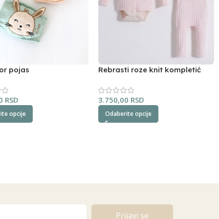
or pojas
Rebrasti roze knit kompletić
NipperLand
00
RSD
3.750,00
RSD
te opcije
Odaberite opcije
Prijavi se