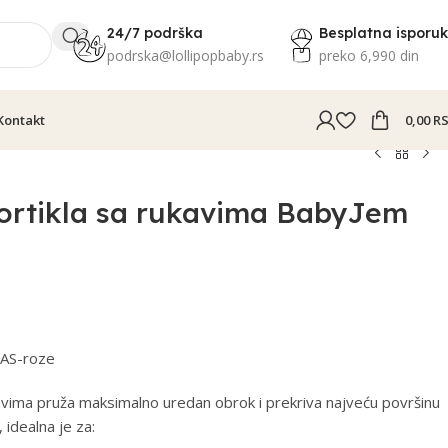
24/7 podrška
Besplatna isporu
podrska@lollipopbaby.rs
preko 6,990 din
Kontakt
0,00
R
portikla sa rukavima BabyJem
AS-roze
ukavima pruža maksimalno uredan obrok i prekriva najveću površinu
idealna je za: