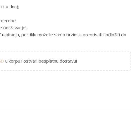
ić u dnu);
rderobe;
je održavanje!
 pitanju, portiklu možete samo brzinski prebrisati i odložiti do
SD
u korpu i ostvari besplatnu dostavu!