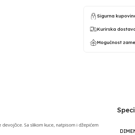
Sigurna kupovin
Kurirska dostav
Mogućnost zamen
Speci
e devojčice. Sa slikom kuce, natpisom i džepićem
DIME