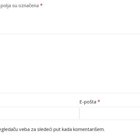
*
polja su označena
*
E-pošta
egledaču veba za sledeći put kada komentarišem.