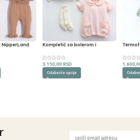
ć NipperLand
Kompletić sa bolerom i
Termof
dokolenicama NipperLand
3.150,00
RSD
1.600,
Odaberite opcije
Odaberi
r