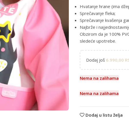
Hvatanje hrane (ima džep
Sprečavanje fleka;
Sprečavanje kvašenja ga
Najbrže i najjednostavni
Obzirom da je 100% PVC u
sledeće upotrebe.
Dodaj još
6.990,00
R
Nema na zalihama
Nema na zalihama
Dodaj u listu želja