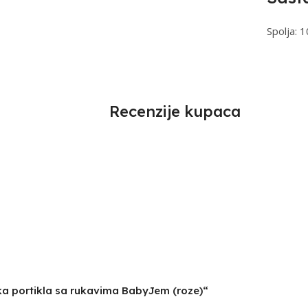
Spolja: 
Recenzije kupaca
nska portikla sa rukavima BabyJem (roze)“