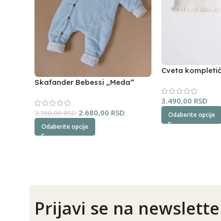
Cveta kompleti
(oker)
Skafander Bebessi „Meda“
(plavi)
3.490,00
RSD
2.680,00
RSD
3.350,00
RSD
Odaberite opcije
Odaberite opcije
Prijavi se na newslette