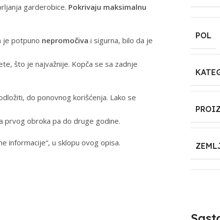
prljanja garderobice.
Pokrivaju maksimalnu
POL
a je potpuno
nepromočiva
i sigurna, bilo da je
dete, što je najvažnije. Kopča se sa zadnje
KATE
dložiti, do ponovnog korišćenja. Lako se
PROI
ja prvog obroka pa do druge godine.
e informacije“, u sklopu ovog opisa.
ZEML
Sast