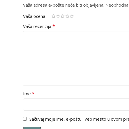
Vaša adresa e-pošte neće biti objavljena.
Alternative:
Neophodna 
Vaša ocena
*
Vaša recenzija
*
Ime
Sačuvaj moje ime, e-poštu i veb mesto u ovom pr