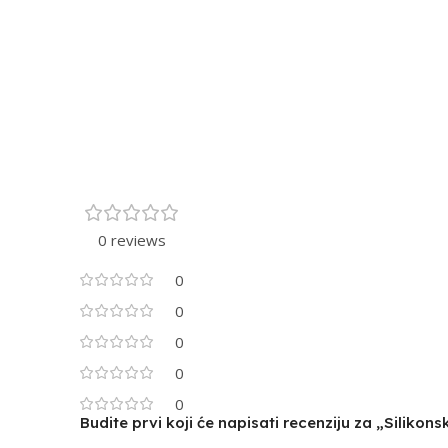
0 reviews
0
0
0
0
0
Budite prvi koji će napisati recenziju za „Siliko