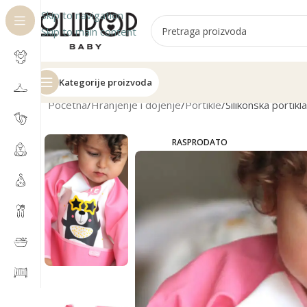
Skip to navigation
Skip to main content
Kategorije proizvoda
Početna
Hranjenje i dojenje
Portikle
Silikonska portik
RASPRODATO