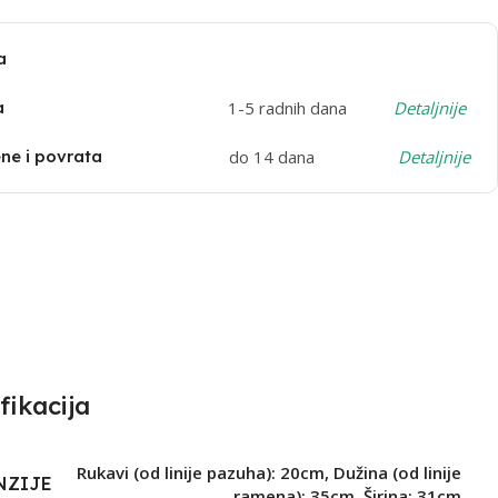
a
a
1-5 radnih dana
Detaljnije
e i povrata
do 14 dana
Detaljnije
fikacija
Rukavi (od linije pazuha): 20cm
,
Dužina (od linije
NZIJE
ramena): 35cm
,
Širina: 31cm