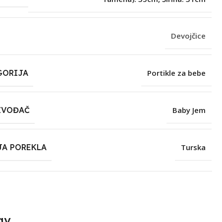
Devojčice
GORIJA
Portikle za bebe
ZVOĐAČ
Baby Jem
JA POREKLA
Turska
av