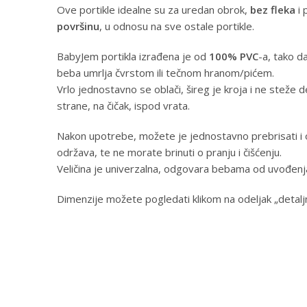
Ove portikle idealne su za uredan obrok,
bez fleka
i 
površinu
, u odnosu na sve ostale portikle.
BabyJem portikla izrađena je od
100% PVC
-a, tako d
beba umrlja čvrstom ili tečnom hranom/pićem.
Vrlo jednostavno se oblači, šireg je kroja i ne steže 
strane, na čičak, ispod vrata.
Nakon upotrebe, možete je jednostavno prebrisati i o
održava, te ne morate brinuti o pranju i čišćenju.
Veličina je univerzalna, odgovara bebama od uvođen
Dimenzije možete pogledati klikom na odeljak „detaljn