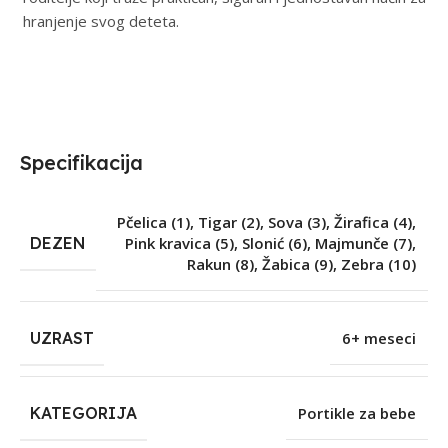
hranjenje svog deteta.
Specifikacija
Pčelica (1)
,
Tigar (2)
,
Sova (3)
,
Žirafica (4)
,
DEZEN
Pink kravica (5)
,
Slonić (6)
,
Majmunče (7)
,
Rakun (8)
,
Žabica (9)
,
Zebra (10)
UZRAST
6+ meseci
KATEGORIJA
Portikle za bebe