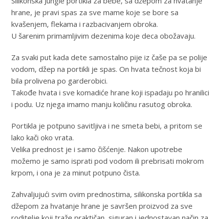
Silikonska Jungle portikla za bebe, sa džepom za hvatanje
hrane, je pravi spas za sve mame koje se bore sa
kvašenjem, flekama i razbacivanjem obroka.
U šarenim primamljivim dezenima koje deca obožavaju.
Za svaki put kada dete samostalno pije iz čaše pa se polije
vodom, džep na portikli je spas. On hvata tečnost koja bi
bila prolivena po garderobici.
Takođe hvata i sve komadiće hrane koji ispadaju po hranilici
i podu. Uz njega imamo manju količinu rasutog obroka.
Portikla je potpuno savitljiva i ne smeta bebi, a pritom se
lako kači oko vrata.
Velika prednost je i samo čišćenje. Nakon upotrebe
možemo je samo isprati pod vodom ili prebrisati mokrom
krpom, i ona je za minut potpuno čista.
Zahvaljujući svim ovim prednostima, silikonska portikla sa
džepom za hvatanje hrane je savršen proizvod za sve
roditelje koji traže praktičan, siguran i jednostavan način za