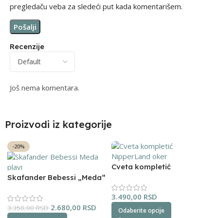
pregledaču veba za sledeći put kada komentarišem.
Recenzije
Još nema komentara.
Proizvodi iz kategorije
-20%
Cveta kompletić
NipperLand (oker)
Skafander Bebessi „Meda“
(plavi)
3.490,00
RSD
2.680,00
RSD
3.350,00
RSD
Odaberite opcije