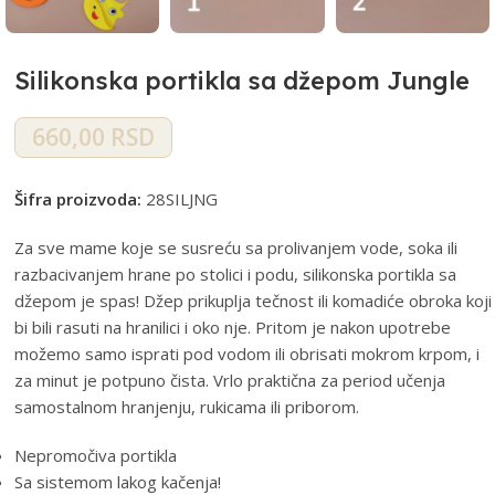
Silikonska portikla sa džepom Jungle
660,00
RSD
Šifra proizvoda:
28SILJNG
Za sve mame koje se susreću sa prolivanjem vode, soka ili
razbacivanjem hrane po stolici i podu, silikonska portikla sa
džepom je spas! Džep prikuplja tečnost ili komadiće obroka koji
bi bili rasuti na hranilici i oko nje. Pritom je nakon upotrebe
možemo samo isprati pod vodom ili obrisati mokrom krpom, i
za minut je potpuno čista. Vrlo praktična za period učenja
samostalnom hranjenju, rukicama ili priborom.
Nepromočiva portikla
Sa sistemom lakog kačenja!