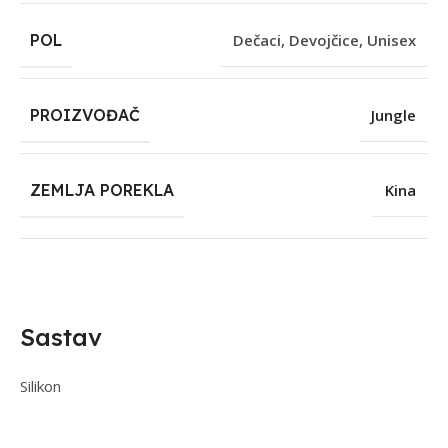
POL
Dečaci
,
Devojčice
,
Unisex
PROIZVOĐAČ
Jungle
ZEMLJA POREKLA
Kina
Sastav
Silikon