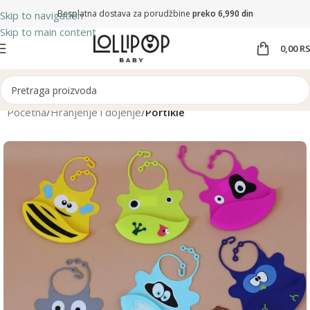
Besplatna dostava za porudžbine
preko 6,990 din
Skip to navigation
Skip to main content
0,00
R
Početna
Hranjenje i dojenje
Portikle