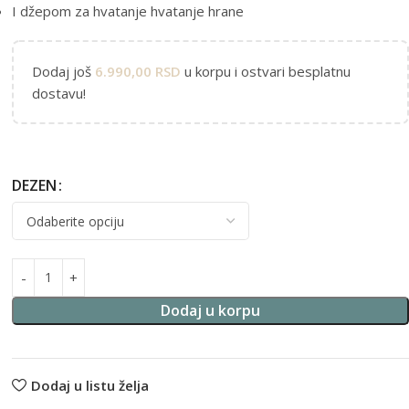
I džepom za hvatanje hvatanje hrane
Dodaj još
6.990,00
RSD
u korpu i ostvari besplatnu
dostavu!
DEZEN
Alternative:
Dodaj u korpu
Dodaj u listu želja