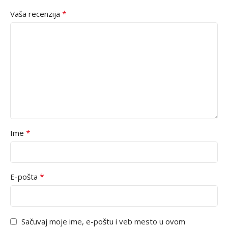
*
Vaša recenzija
*
Ime
*
E-pošta
Sačuvaj moje ime, e-poštu i veb mesto u ovom