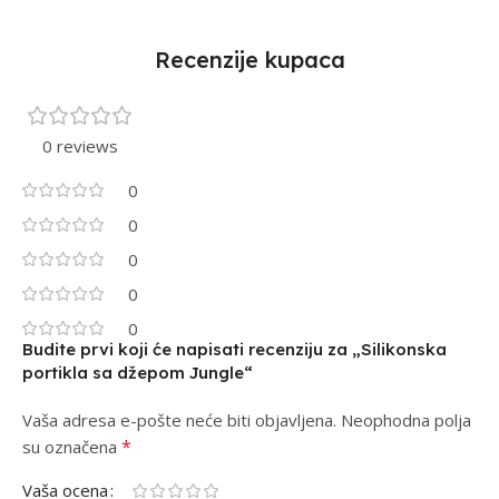
Recenzije kupaca
0 reviews
0
0
0
0
0
Budite prvi koji će napisati recenziju za „Silikonska
portikla sa džepom Jungle“
Vaša adresa e-pošte neće biti objavljena.
Alternative:
Neophodna polja
*
su označena
Vaša ocena