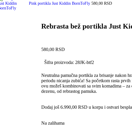
Pink portikla Just Kiddin BornToFly
580,00
RSD
Rebrasta bež portikla Just K
580,00
RSD
Šifra proizvoda:
28JK-btf2
Neutralna pamučna portikla za brisanje nakon hra
periodu nicanja zubića! Sa početkom rasta prvih 
ovu možeš kombinovati sa svim komadima – za d
dezenu, od rebrastog pamuka.
Dodaj još
6.990,00
RSD
u korpu i ostvari bespl
Na zalihama