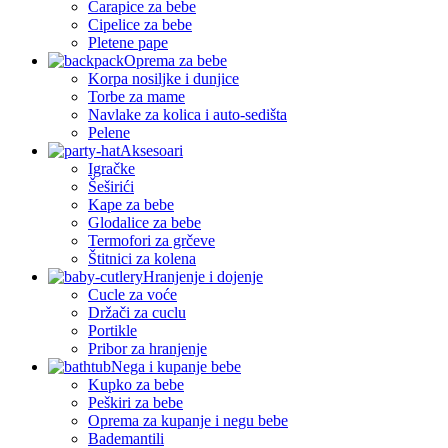
Čarapice za bebe
Cipelice za bebe
Pletene pape
Oprema za bebe
Korpa nosiljke i dunjice
Torbe za mame
Navlake za kolica i auto-sedišta
Pelene
Aksesoari
Igračke
Šeširići
Kape za bebe
Glodalice za bebe
Termofori za grčeve
Štitnici za kolena
Hranjenje i dojenje
Cucle za voće
Držači za cuclu
Portikle
Pribor za hranjenje
Nega i kupanje bebe
Kupko za bebe
Peškiri za bebe
Oprema za kupanje i negu bebe
Bademantili