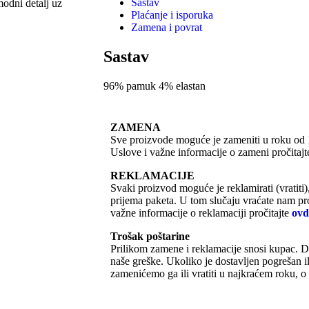
Sastav
modni detalj uz
Plaćanje i isporuka
Zamena i povrat
Sastav
96% pamuk 4% elastan
ZAMENA
Sve proizvode moguće je zameniti u roku od 
Uslove i važne informacije o zameni pročitaj
REKLAMACIJE
Svaki proizvod moguće je reklamirati (vratiti
prijema paketa. U tom slučaju vraćate nam p
važne informacije o reklamaciji pročitajte
ovd
Trošak poštarine
Prilikom zamene i reklamacije snosi kupac. D
naše greške. Ukoliko je dostavljen pogrešan i
zamenićemo ga ili vratiti u najkraćem roku, o