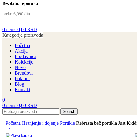
Besplatna isporuka
preko 6,990 din
0
items
0,00
RSD
Kategorije proizvoda
Početna
Akcija
Prodavnica
Kolekcije
Novo
Brendovi
Pokloni
Blog
Kontakt
0
0
items
0,00
RSD
Search
Početna
Hranjenje i dojenje
Portikle
Rebrasta bež portikla Just Kid