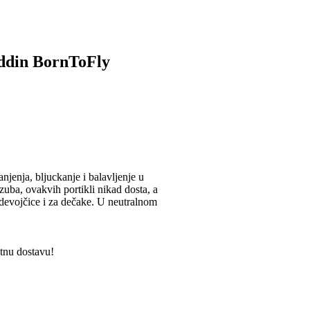
iddin BornToFly
njenja, bljuckanje i balavljenje u
zuba, ovakvih portikli nikad dosta, a
evojčice i za dečake. U neutralnom
atnu dostavu!