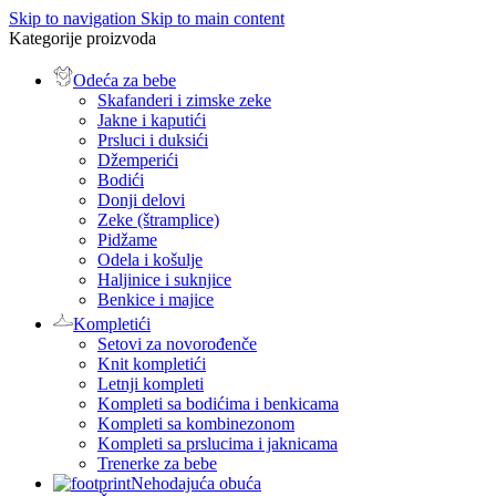
Skip to navigation
Skip to main content
Kategorije proizvoda
Odeća za bebe
Skafanderi i zimske zeke
Jakne i kaputići
Prsluci i duksići
Džemperići
Bodići
Donji delovi
Zeke (štramplice)
Pidžame
Odela i košulje
Haljinice i suknjice
Benkice i majice
Kompletići
Setovi za novorođenče
Knit kompletići
Letnji kompleti
Kompleti sa bodićima i benkicama
Kompleti sa kombinezonom
Kompleti sa prslucima i jaknicama
Trenerke za bebe
Nehodajuća obuća