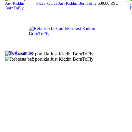
Plava kapica Just Kiddin BornToFly
530,00
RSD
Klikni i zumiraj