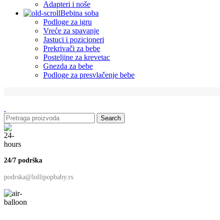
Adapteri i noše
Bebina soba
Podloge za igru
Vreće za spavanje
Jastuci i pozicioneri
Prekrivači za bebe
Posteljine za krevetac
Gnezda za bebe
Podloge za presvlačenje bebe
Search
24/7 podrška
podrska@lollipopbaby.rs