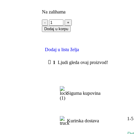
Na zalihama
Dodaj u korpu
Dodaj u listu želja
1
Ljudi gleda ovaj proizvod!
Sigurna kupovina
1-5
Kurirska dostava
Det