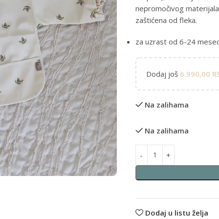
nepromočivog materijala, 
zaštićena od fleka.
za uzrast od 6-24 mesec
Dodaj još
6.990,00
R
Na zalihama
Na zalihama
Alternative:
Dodaj u listu želja