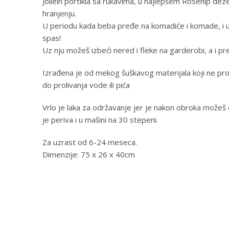
Jollein portikla sa rukavima, u najlepšem Rosehip de
hranjenju.
U periodu kada beba pređe na komadiće i komade, i uči
spas!
Uz nju možeš izbeći nered i fleke na garderobi, a i p
Izrađena je od mekog šuškavog materijala koji ne pr
do prolivanja vode ili pića
Vrlo je laka za održavanje jer je nakon obroka možeš
je periva i u mašini na 30 stepeni.
Za uzrast od 6-24 meseca.
Dimenzije: 75 x 26 x 40cm