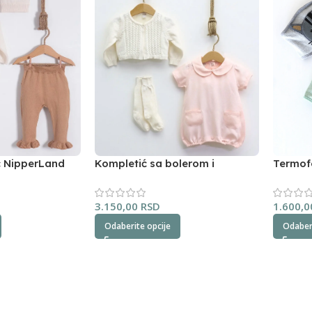
ć NipperLand
Kompletić sa bolerom i
Termof
dokolenicama NipperLand
3.150,00
RSD
1.600,
Odaberite opcije
Odaberi