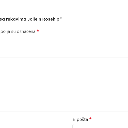
a sa rukavima Jollein Rosehip“
*
polja su označena
*
E-pošta