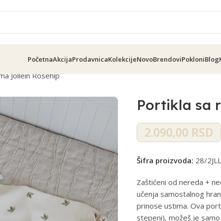
Početna
Akcija
Prodavnica
Kolekcije
Novo
Brendovi
Pokloni
Blog
ima Jollein Rosehip
Portikla sa 
2.090,00
RSD
Šifra proizvoda:
28/2JLL
Zaštićeni od nereda + neod
učenja samostalnog hranj
prinose ustima. Ova porti
stepeni), možeš je samo p