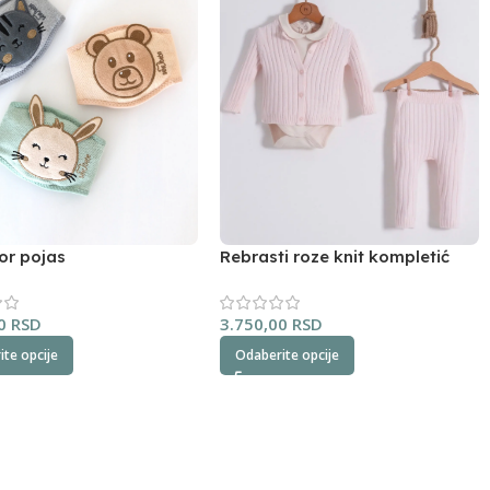
or pojas
Rebrasti roze knit kompletić
NipperLand
00
RSD
3.750,00
RSD
te opcije
Odaberite opcije