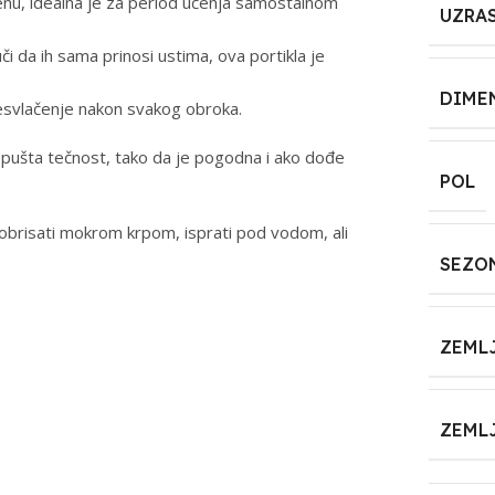
zenu, idealna je za period učenja samostalnom
UZRA
 da ih sama prinosi ustima, ova portikla je
DIME
resvlačenje nakon svakog obroka.
opušta tečnost, tako da je pogodna i ako dođe
POL
 obrisati mokrom krpom, isprati pod vodom, ali
SEZO
ZEML
ZEML