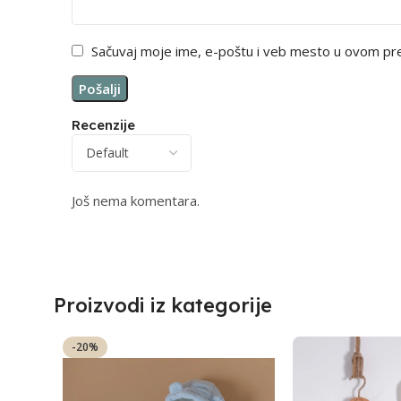
Sačuvaj moje ime, e-poštu i veb mesto u ovom pr
Recenzije
Još nema komentara.
Proizvodi iz kategorije
-20%