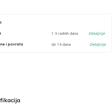
a
a
1-5 radnih dana
Detaljnije
e i povrata
do 14 dana
Detaljnije
fikacija