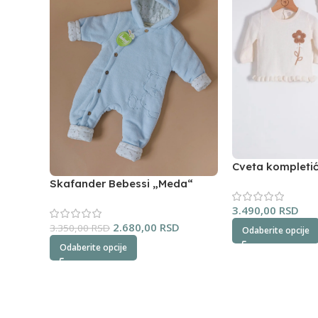
Cveta kompleti
(oker)
Skafander Bebessi „Meda“
(plavi)
3.490,00
RSD
2.680,00
RSD
3.350,00
RSD
Odaberite opcije
Odaberite opcije