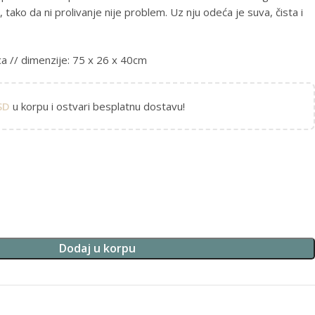
tako da ni prolivanje nije problem. Uz nju odeća je suva, čista i
a // dimenzije: 75 x 26 x 40cm
SD
u korpu i ostvari besplatnu dostavu!
Dodaj u korpu