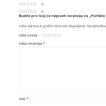
0
0
Budite prvi koji će napisati recenziju za „Portikl
Vaša adresa e-pošte neće biti objavljena.
Alternative:
Neophodna 
Vaša ocena
*
Vaša recenzija
*
Ime