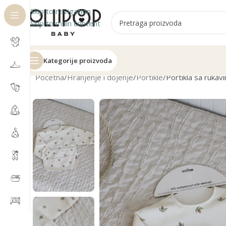
Skip to navigation
Skip to main content
Kategorije proizvoda
Početna
Hranjenje i dojenje
Portikle
Portikla sa rukav