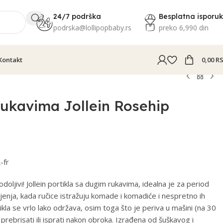
24/7 podrška
Besplatna isporu
podrska@lollipopbaby.rs
preko 6,990 din
Kontakt
0,00
R
rukavima Jollein Rosehip
-fr
oljivi! Jollein portikla sa dugim rukavima, idealna je za period
enja, kada ručice istražuju komade i komadiće i nespretno ih
kla se vrlo lako održava, osim toga što je periva u mašini (na 30
rebrisati ili isprati nakon obroka. Izrađena od šuškavog i