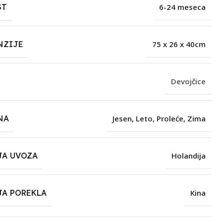
ST
6-24 meseca
NZIJE
75 x 26 x 40cm
Devojčice
NA
Jesen
,
Leto
,
Proleće
,
Zima
JA UVOZA
Holandija
JA POREKLA
Kina