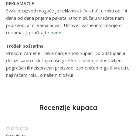
REKLAMACIJE
Svaki proizvod moguće je reklamirati (vratiti), u roku od 14
dana od dana prijema paketa. U tom slučaju vraćate nam
proizvod, a mi Vama novac. Uslove i važne informacije o
reklamaciji pročitajte
ovde.
Trošak poštarine
Prilikom zamene i reklamacije snosi kupac. Do odstupanja
dolazi samo u slučaju naše greške. Ukoliko je dostavljen
pogrešan ili neispravan proizvod, zamenićemo ga ili vratiti u
najkraćem roku, o našem trošku!
Recenzije kupaca
0 reviews