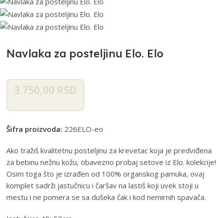
Navlaka za posteljinu Elo. Elo
3.750,00
RSD
Šifra proizvoda:
226ELO-eo
Ako tražiš kvalitetnu posteljinu za krevetac koja je predviđena
za bebinu nežnu kožu, obavezno probaj setove iz Elo. kolekcije!
Osim toga što je izrađen od 100% organskog pamuka, ovaj
komplet sadrži jastučnicu i čaršav na lastiš koji uvek stoji u
mestu i ne pomera se sa dušeka čak i kod nemirnih spavača.