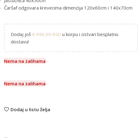
Jastučnica 40x50cm
Čaršaf odgovara krevecima dimenzija 120x60cm i 140x70cm
Dodaj još
6.990,00
RSD
u korpu i ostvari besplatnu
dostavu!
Nema na zalihama
Nema na zalihama
Dodaj u listu želja