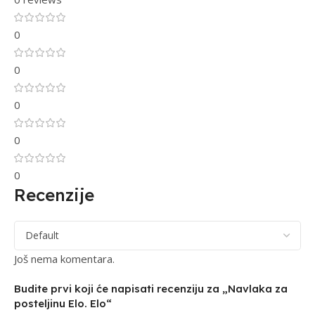
0
0
0
0
0
Recenzije
Još nema komentara.
Budite prvi koji će napisati recenziju za „Navlaka za
posteljinu Elo. Elo“