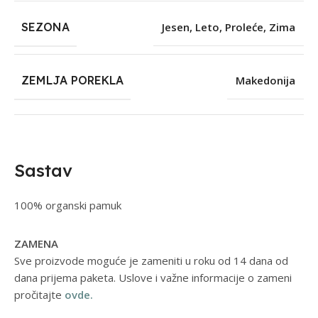
SEZONA
Jesen
,
Leto
,
Proleće
,
Zima
ZEMLJA POREKLA
Makedonija
Sastav
100% organski pamuk
ZAMENA
Sve proizvode moguće je zameniti u roku od 14 dana od
dana prijema paketa. Uslove i važne informacije o zameni
pročitajte
ovde.