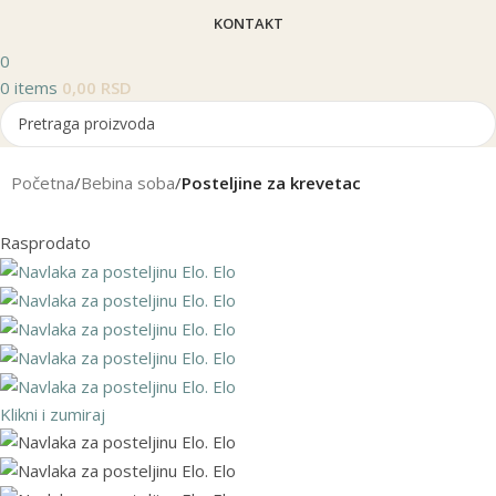
KONTAKT
0
0
items
0,00
RSD
Search
Početna
Bebina soba
Posteljine za krevetac
Rasprodato
Klikni i zumiraj