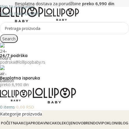
Besplatna dostava za porudžbine
preko 6,990 din
Skip to navigation
Skip to main content
Search
24/7 podrška
podrska@lollipopbaby.rs
Besplatna isporuka
preko 6,990 din
0
items
0,00
RSD
Kategorije proizvoda
POČETNA
AKCIJA
PRODAVNICA
KOLEKCIJE
NOVO
BRENDOVI
POKLONI
BLOG