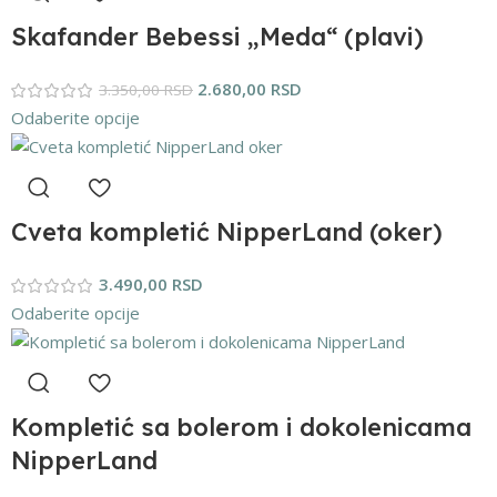
Skafander Bebessi „Meda“ (plavi)
2.680,00
RSD
3.350,00
RSD
Odaberite opcije
Cveta kompletić NipperLand (oker)
3.490,00
RSD
Odaberite opcije
Kompletić sa bolerom i dokolenicama
NipperLand