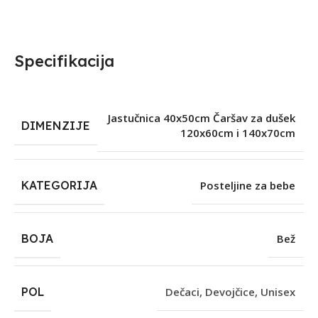
Specifikacija
Jastučnica 40x50cm Čaršav za dušek
DIMENZIJE
120x60cm i 140x70cm
KATEGORIJA
Posteljine za bebe
BOJA
Bež
POL
Dečaci
,
Devojčice
,
Unisex