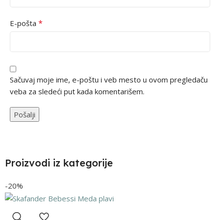
*
E-pošta
Sačuvaj moje ime, e-poštu i veb mesto u ovom pregledaču
veba za sledeći put kada komentarišem.
Proizvodi iz kategorije
-20%