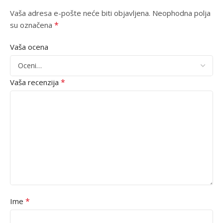
Vaša adresa e-pošte neće biti objavljena.
Neophodna polja
*
su označena
Vaša ocena
*
Vaša recenzija
*
Ime