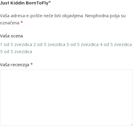
Just Kiddin BornToFly“
Vaša adresa e-pošte neće biti objavljena.
Neophodna polja su
*
označena
Vaša ocena
1 od 5 zvezdica
2 od 5 zvezdica
3 od 5 zvezdica
4 od 5 zvezdica
5 od 5 zvezdica
*
Vaša recenzija