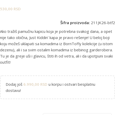
530,00
RSD
Šifra proizvoda:
211JK26-btf2
Ako tražiš pamučnu kapicu koja je potrebna svakog dana, a opet
nije tako obična, Just Kiddin’ kapa je pravo rešenje! U beloj boji
koju možeš uklapati sa komadima iz BornToFly kolekcije (u istom
dezenu), ali i sa svim ostalim komadima iz bebinog garderobera.
Tu je da greje uši i glavicu, štiti ih od vetra, ali i da upotpuni svaki
outfit!
Dodaj još
6.990,00
RSD
u korpu i ostvari besplatnu
dostavu!