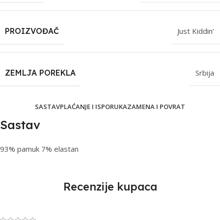
PROIZVOĐAČ
Just Kiddin’
ZEMLJA POREKLA
Srbija
SASTAV
PLAĆANJE I ISPORUKA
ZAMENA I POVRAT
Sastav
93% pamuk 7% elastan
Recenzije kupaca