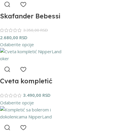
Skafander Bebessi
„Meda“ (plavi)
3.350,00
RSD
2.680,00
RSD
Odaberite opcije
Cveta kompletić
NipperLand (oker)
3.490,00
RSD
Odaberite opcije