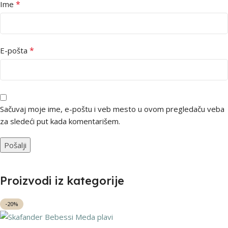
*
Ime
*
E-pošta
Sačuvaj moje ime, e-poštu i veb mesto u ovom pregledaču veba
za sledeći put kada komentarišem.
Proizvodi iz kategorije
-20%