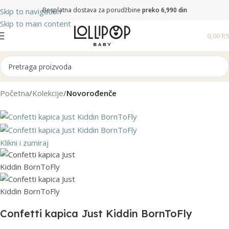
Besplatna dostava za porudžbine
preko 6,990 din
Skip to navigation
Skip to main content
0,00
R
Početna
Kolekcije
Novorođenče
Klikni i zumiraj
Confetti kapica Just Kiddin BornToFly