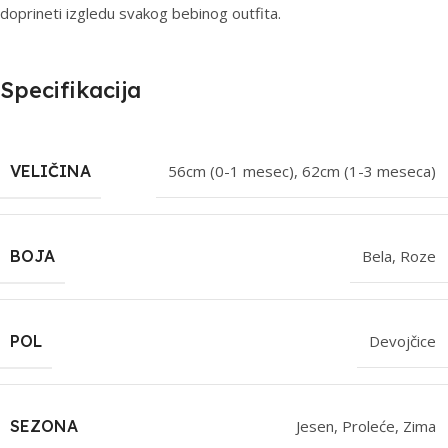
doprineti izgledu svakog bebinog outfita.
Specifikacija
VELIČINA
56cm (0-1 mesec)
,
62cm (1-3 meseca)
BOJA
Bela
,
Roze
POL
Devojčice
SEZONA
Jesen
,
Proleće
,
Zima