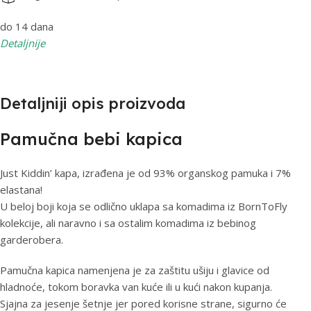
do 14 dana
Detaljnije
Detaljniji opis proizvoda
Pamučna bebi kapica
Just Kiddin’ kapa, izrađena je od 93% organskog pamuka i 7%
elastana!
U beloj boji koja se odlično uklapa sa komadima iz BornToFly
kolekcije, ali naravno i sa ostalim komadima iz bebinog
garderobera.
Pamučna kapica namenjena je za zaštitu ušiju i glavice od
hladnoće, tokom boravka van kuće ili u kući nakon kupanja.
Sjajna za jesenje šetnje jer pored korisne strane, sigurno će