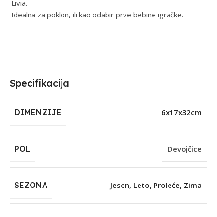
Livia.
Idealna za poklon, ili kao odabir prve bebine igračke.
Specifikacija
DIMENZIJE
6x17x32cm
POL
Devojčice
SEZONA
Jesen
,
Leto
,
Proleće
,
Zima