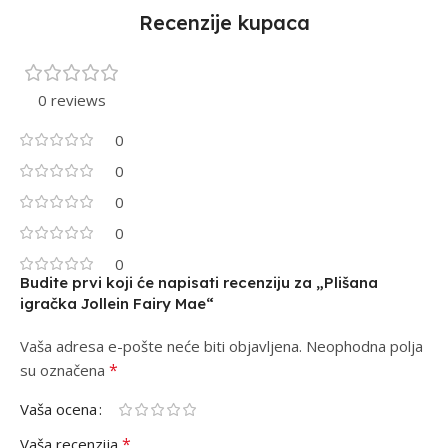
Recenzije kupaca
0 reviews
0
0
0
0
0
Budite prvi koji će napisati recenziju za „Plišana
igračka Jollein Fairy Mae“
Vaša adresa e-pošte neće biti objavljena.
Alternative:
Neophodna polja
*
su označena
Vaša ocena
*
Vaša recenzija