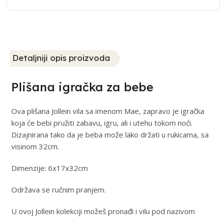
Detaljniji opis proizvoda
Plišana igračka za bebe
Ova plišana Jollein vila sa imenom Mae, zapravo je igračka
koja će bebi pružiti zabavu, igru, ali i utehu tokom noći.
Dizajnirana tako da je beba može lako držati u rukicama, sa
visinom 32cm.
Dimenzije: 6x17x32cm
Održava se ručnim pranjem.
U ovoj Jollein kolekciji možeš pronađi i vilu pod nazivom