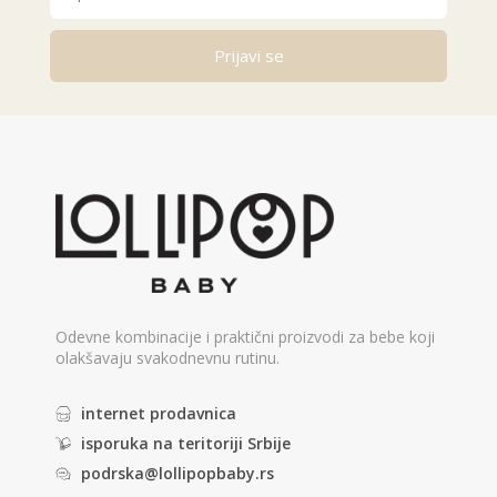
Prijavi se
Alternative:
Odevne kombinacije i praktični proizvodi za bebe koji
olakšavaju svakodnevnu rutinu.
internet prodavnica
isporuka na teritoriji Srbije
podrska@lollipopbaby.rs