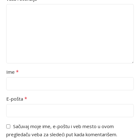
*
Ime
*
E-pošta
Sačuvaj moje ime, e-poštu i veb mesto u ovom
pregledaču veba za sledeći put kada komentarišem.