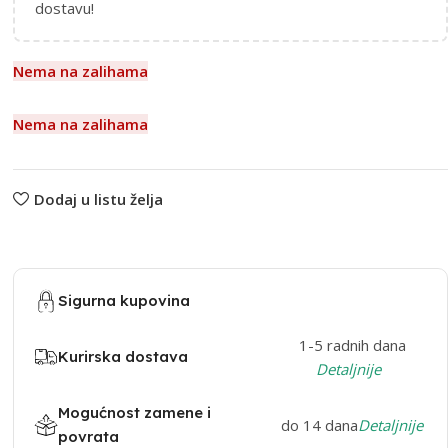
dostavu!
Nema na zalihama
Nema na zalihama
Dodaj u listu želja
Sigurna kupovina
1-5 radnih dana
Kurirska dostava
Detaljnije
Mogućnost zamene i
do 14 dana
Detaljnije
povrata