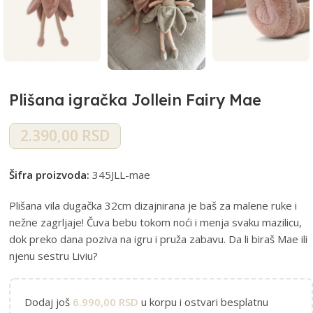
Plišana igračka Jollein Fairy Mae
2.390,00
RSD
Šifra proizvoda:
345JLL-mae
Plišana vila dugačka 32cm dizajnirana je baš za malene ruke i
nežne zagrljaje! Čuva bebu tokom noći i menja svaku mazilicu,
dok preko dana poziva na igru i pruža zabavu. Da li biraš Mae ili
njenu sestru Liviu?
Dodaj još
6.990,00
RSD
u korpu i ostvari besplatnu