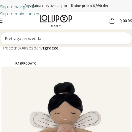
Besplatna dostava za porudžbine
preko 6,990 din
Skip to navigation
Skip to main content
0,00
R
Početna
Aksesoari
Igračke
RASPRODATO