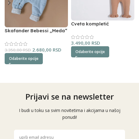
Cveta kompletić
NipperLand (oker)
Skafander Bebessi „Meda“
(plavi)
3.490,00
RSD
2.680,00
RSD
3.350,00
RSD
Odaberite opcije
Odaberite opcije
Prijavi se na newsletter
I budi u toku sa svim novitetima i akcijama u našoj
ponudi!