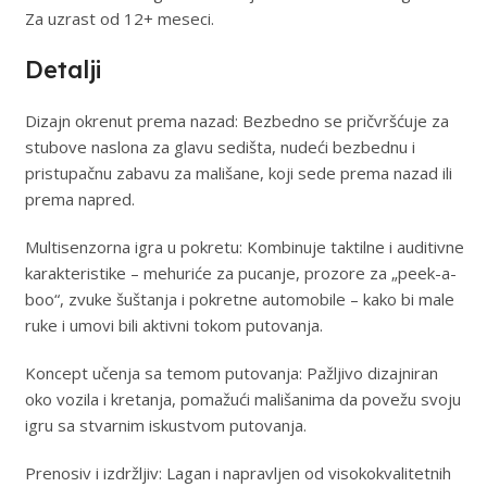
Za uzrast od 12+ meseci.
Detalji
Dizajn okrenut prema nazad: Bezbedno se pričvršćuje za
stubove naslona za glavu sedišta, nudeći bezbednu i
pristupačnu zabavu za mališane, koji sede prema nazad ili
prema napred.
Multisenzorna igra u pokretu: Kombinuje taktilne i auditivne
karakteristike – mehuriće za pucanje, prozore za „peek-a-
boo“, zvuke šuštanja i pokretne automobile – kako bi male
ruke i umovi bili aktivni tokom putovanja.
Koncept učenja sa temom putovanja: Pažljivo dizajniran
oko vozila i kretanja, pomažući mališanima da povežu svoju
igru sa stvarnim iskustvom putovanja.
Prenosiv i izdržljiv: Lagan i napravljen od visokokvalitetnih