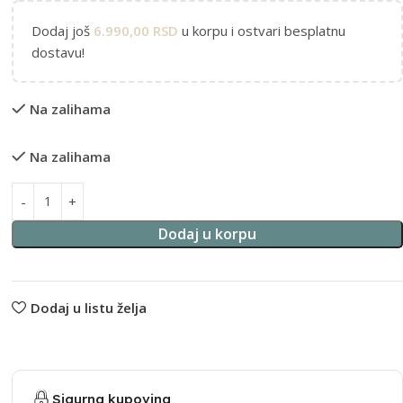
Dodaj još
6.990,00
RSD
u korpu i ostvari besplatnu
dostavu!
Na zalihama
Na zalihama
Alternative:
Dodaj u korpu
Dodaj u listu želja
Sigurna kupovina