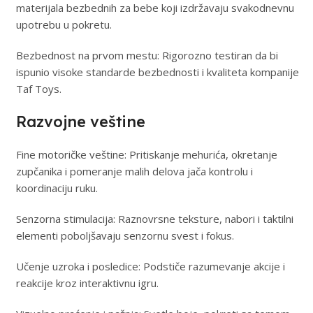
materijala bezbednih za bebe koji izdržavaju svakodnevnu
upotrebu u pokretu.
Bezbednost na prvom mestu: Rigorozno testiran da bi
ispunio visoke standarde bezbednosti i kvaliteta kompanije
Taf Toys.
Razvojne veštine
Fine motoričke veštine: Pritiskanje mehurića, okretanje
zupčanika i pomeranje malih delova jača kontrolu i
koordinaciju ruku.
Senzorna stimulacija: Raznovrsne teksture, nabori i taktilni
elementi poboljšavaju senzornu svest i fokus.
Učenje uzroka i posledice: Podstiče razumevanje akcije i
reakcije kroz interaktivnu igru.