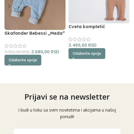
Cveta kompletić
NipperLand (oker)
Skafander Bebessi „Meda“
(plavi)
3.490,00
RSD
2.680,00
RSD
3.350,00
RSD
Odaberite opcije
Odaberite opcije
Prijavi se na newsletter
I budi u toku sa svim novitetima i akcijama u našoj
ponudi!