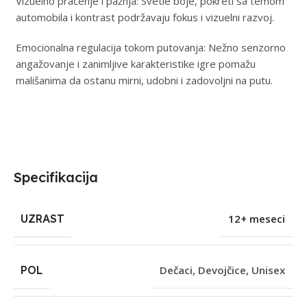
Vizuelno praćenje i pažnja: Svetle boje, pokreti sa temom
automobila i kontrast podržavaju fokus i vizuelni razvoj.
Emocionalna regulacija tokom putovanja: Nežno senzorno
angažovanje i zanimljive karakteristike igre pomažu
mališanima da ostanu mirni, udobni i zadovoljni na putu.
Specifikacija
UZRAST
12+ meseci
POL
Dečaci
,
Devojčice
,
Unisex