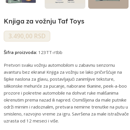
Knjiga za vožnju Taf Toys
3.490,00
RSD
Šifra proizvoda:
123TT-rtbb
Pretvori svaku vožnju automobilom u zabavnu senzornu
avanturu bez ekrana! Knjiga za vožnju se lako pričvršćuje na
šipke naslona za glavu, postavljajući zanimljive teksture,
silikonske mehuriće za pucanje, naborane tkanine, peek-a-boo
prozore i pokretne automobile na dohvat ruke mališanima
okrenutim prema nazad ili napred. Osmišljena da male putnike
održi mirnim i radoznalim, pretvara nemirne trenutke na putu u
smisleno, razvojno vreme za igru. Savršena za male istraživače
uzrasta od 12 meseci i više.