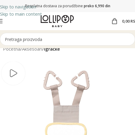
Besplatna dostava za porudžbine
preko 6,990 din
Skip to navigation
Skip to main content
0,00
R
Početna
Aksesoari
Igračke