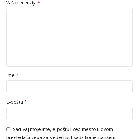
*
Vaša recenzija
*
Ime
*
E-pošta
Sačuvaj moje ime, e-poštu i veb mesto u ovom
pregledaču veba za sledeći put kada komentarišem.