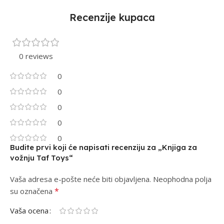
Recenzije kupaca
0 reviews
0
0
0
0
0
Budite prvi koji će napisati recenziju za „Knjiga za
vožnju Taf Toys“
Vaša adresa e-pošte neće biti objavljena.
Alternative:
Neophodna polja
*
su označena
Vaša ocena