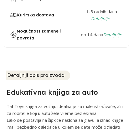
1-5 radnih dana
Kurirska dostava
Detaljnije
Mogućnost zamene i
do 14 dana
Detaljnije
povrata
Detaljniji opis proizvoda
Edukativna knjiga za auto
Taf Toys knjiga za vožnju idealna je za male istraživače, ali i
za roditelje koji u autu žele vreme bez ekrana.
Lako se postavlja na šipkice naslona za glavu, a iznad knjige
ima i bezbedno ogledalce u kojem se dete može ogledati.