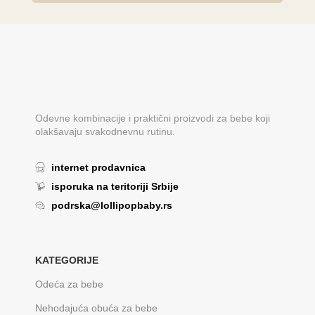
Odevne kombinacije i praktični proizvodi za bebe koji
olakšavaju svakodnevnu rutinu.
internet prodavnica
isporuka na teritoriji Srbije
podrska@lollipopbaby.rs
KATEGORIJE
Odeća za bebe
Nehodajuća obuća za bebe