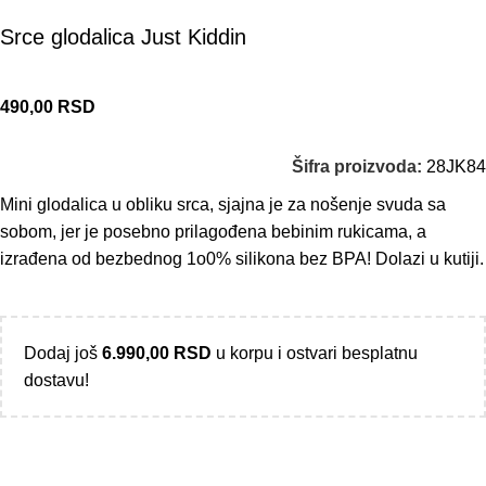
Srce glodalica Just Kiddin
490,00
RSD
Šifra proizvoda:
28JK84
Mini glodalica u obliku srca, sjajna je za nošenje svuda sa
sobom, jer je posebno prilagođena bebinim rukicama, a
izrađena od bezbednog 1o0% silikona bez BPA! Dolazi u kutiji.
Dodaj još
6.990,00
RSD
u korpu i ostvari besplatnu
dostavu!