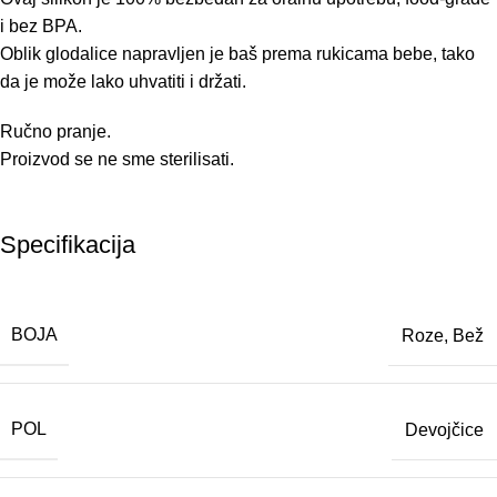
i bez BPA.
Oblik glodalice napravljen je baš prema rukicama bebe, tako
da je može lako uhvatiti i držati.
Ručno pranje.
Proizvod se ne sme sterilisati.
Specifikacija
BOJA
Roze
,
Bež
POL
Devojčice