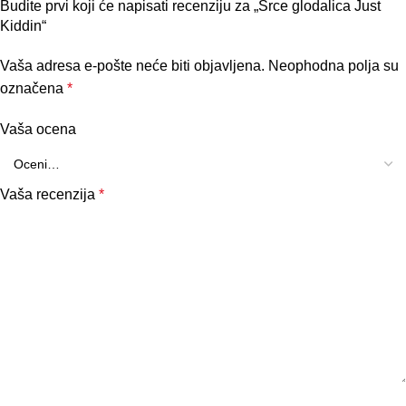
Budite prvi koji će napisati recenziju za „Srce glodalica Just
Kiddin“
Vaša adresa e-pošte neće biti objavljena.
Neophodna polja su
označena
*
Vaša ocena
Vaša recenzija
*