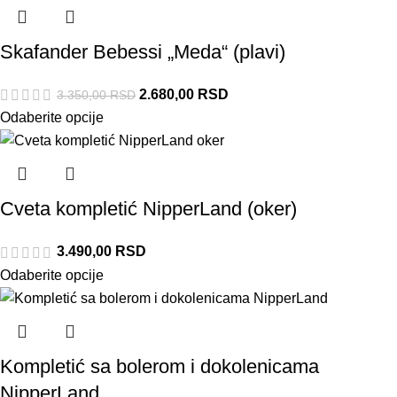
Skafander Bebessi „Meda“ (plavi)
2.680,00
RSD
3.350,00
RSD
Odaberite opcije
Cveta kompletić NipperLand (oker)
3.490,00
RSD
Odaberite opcije
Kompletić sa bolerom i dokolenicama
NipperLand