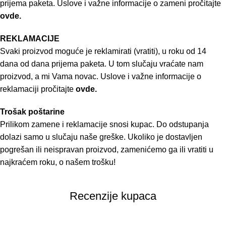
prijema paketa. Uslove i važne informacije o zameni pročitajte
ovde.
REKLAMACIJE
Svaki proizvod moguće je reklamirati (vratiti), u roku od 14
dana od dana prijema paketa. U tom slučaju vraćate nam
proizvod, a mi Vama novac. Uslove i važne informacije o
reklamaciji pročitajte
ovde.
Trošak poštarine
Prilikom zamene i reklamacije snosi kupac. Do odstupanja
dolazi samo u slučaju naše greške. Ukoliko je dostavljen
pogrešan ili neispravan proizvod, zamenićemo ga ili vratiti u
najkraćem roku, o našem trošku!
Recenzije kupaca