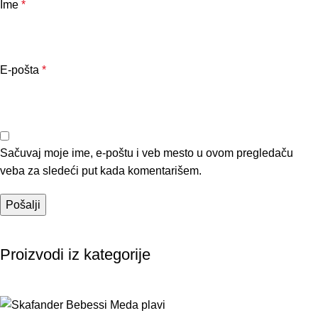
Ime
*
E-pošta
*
Sačuvaj moje ime, e-poštu i veb mesto u ovom pregledaču
veba za sledeći put kada komentarišem.
Proizvodi iz kategorije
-20%