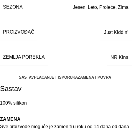
SEZONA
Jesen
,
Leto
,
Proleće
,
Zima
PROIZVOĐAČ
Just Kiddin’
ZEMLJA POREKLA
NR Kina
SASTAV
PLAĆANJE I ISPORUKA
ZAMENA I POVRAT
Sastav
100% silikon
ZAMENA
Sve proizvode moguće je zameniti u roku od 14 dana od dana