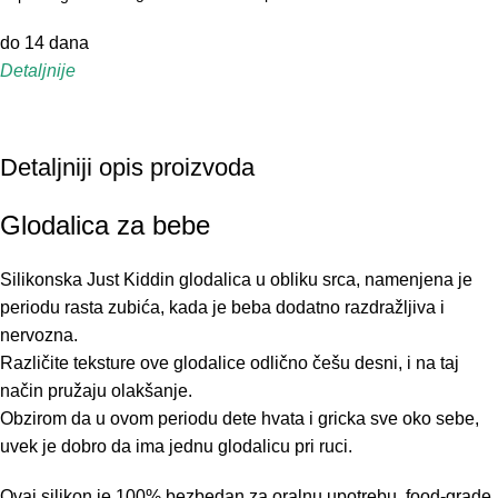
do 14 dana
Detaljnije
Detaljniji opis proizvoda
Glodalica za bebe
Silikonska Just Kiddin glodalica u obliku srca, namenjena je
periodu rasta zubića, kada je beba dodatno razdražljiva i
nervozna.
Različite teksture ove glodalice odlično češu desni, i na taj
način pružaju olakšanje.
Obzirom da u ovom periodu dete hvata i gricka sve oko sebe,
uvek je dobro da ima jednu glodalicu pri ruci.
Ovaj silikon je 100% bezbedan za oralnu upotrebu, food-grade