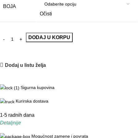
BOJA
Očisti
DODAJ U KORPU
Dodaj u listu želja
Sigurna kupovina
Kurirska dostava
1-5 radnih dana
Detaljnije
Mogućnost zamene i povrata